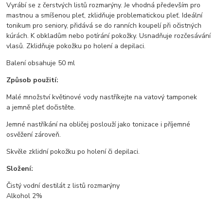
Vyrábí se z čerstvých listů rozmarýny. Je vhodná především pro
mastnou a smíšenou pleť, zklidňuje problematickou pleť. Ideální
tonikum pro seniory, přidává se do ranních koupelí při očistných
kúrách. K obkladům nebo potírání pokožky. Usnadňuje rozčesávání
vlasů. Zklidňuje pokožku po holení a depilaci.
Balení obsahuje 50 ml
Způsob použití:
Malé množství květinové vody nastříkejte na vatový tamponek
a jemně pleť dočistěte.
Jemné nastříkání na obličej poslouží jako tonizace i příjemné
osvěžení zároveň.
Skvěle zklidní pokožku po holení či depilaci.
Složení:
Čistý vodní destilát z listů rozmarýny
Alkohol 2%