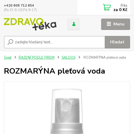
0
ks
+420 608 712 654
za
0 Kč
(Po-Čt 9-18,Pá 9-17)
Menu
Hledat
Úvod
ŘAZENÍ PODLE FIREM
SALOOS
ROZMARÝNA pleťová voda
ROZMARÝNA pleťová voda