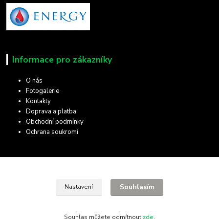
Informace pro zákazníky
O nás
Fotogalerie
Kontakty
Doprava a platba
Obchodní podmínky
Ochrana soukromí
Kde nás najdete
Souhlasím
Nastavení
28. října 11
Olomouc, 772 00
Hledat na mapě
Souhlas můžete odmítnout
zde
.