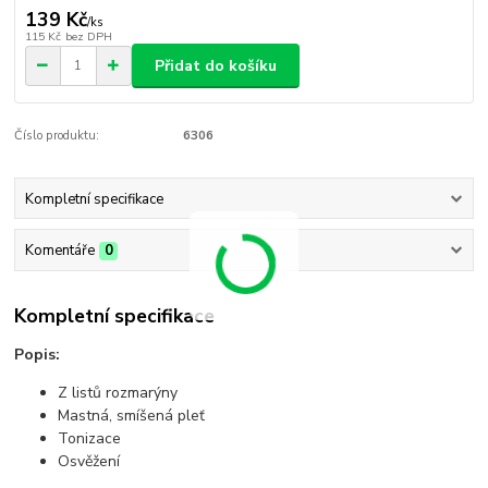
139 Kč
/
ks
115 Kč
bez DPH
Přidat do košíku
Číslo produktu:
6306
Kompletní specifikace
Komentáře
0
Kompletní specifikace
Popis:
Z listů rozmarýny
Mastná, smíšená pleť
Tonizace
Osvěžení