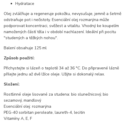
Hydratace
Olej zvláčňuje a regeneruje pokožku, nevysušuje, jemně a šetrně
odstraňuje pot i nečistoty. Esenciální olej rozmarýna může
podporovat koncentraci, svěžest a vitalitu. Vhodný ke koupelím
namožených částí těla i v období nachlazení. Ideální při pocitu
"studených a těžkých nohou".
Balení obsahuje 125 ml
Způsob použití:
Přichystejte si lázeň o teplotě 34 až 36 °C. Do připravené lázně
přilejte jednu až dvě lžíce oleje. Užijte si dokonalý relax.
Složení:
Rostlinné oleje lisované za studena: bio slunečnicový, bio
sezamový, mandlový
Esenciální olej: rozmarýna
PEG-40 sorbitan peroleate, laureth-4, lecitin
Vitamíny A, E, F