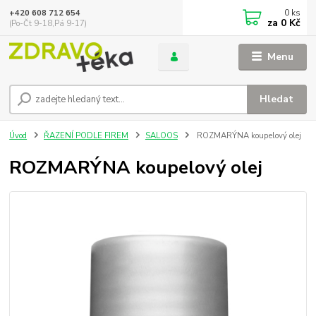
0
ks
+420 608 712 654
za
0 Kč
(Po-Čt 9-18,Pá 9-17)
Menu
Hledat
Úvod
ŘAZENÍ PODLE FIREM
SALOOS
ROZMARÝNA koupelový olej
ROZMARÝNA koupelový olej