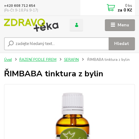
0
ks
+420 608 712 654
za
0 Kč
(Po-Čt 9-18,Pá 9-17)
Menu
Hledat
Úvod
ŘAZENÍ PODLE FIREM
SERAFIN
ŘIMBABA tinktura z bylin
ŘIMBABA tinktura z bylin