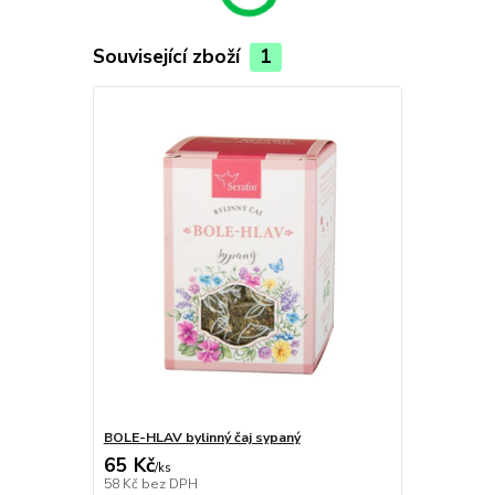
Související zboží
1
BOLE-HLAV bylinný čaj sypaný
65 Kč
/
ks
58 Kč
bez DPH