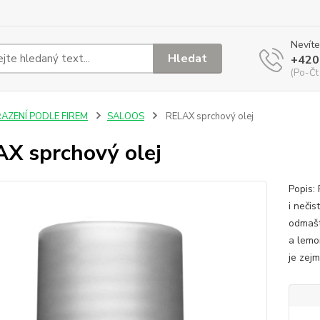
Nevíte
Hledat
+420
(Po-Čt
ŘAZENÍ PODLE FIREM
SALOOS
RELAX sprchový olej
X sprchový olej
Popis:
i neči
odmašt
a lemo
je zejm