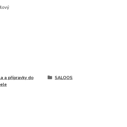
ndlový
a a přípravky do
SALOOS
ele