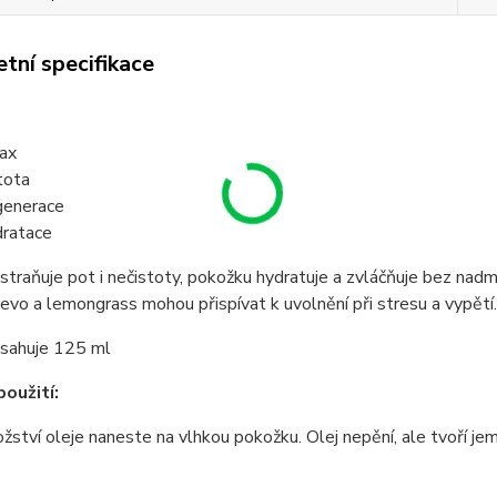
tní specifikace
ax
tota
enerace
ratace
traňuje pot i nečistoty, pokožku hydratuje a zvláčňuje bez na
evo a lemongrass mohou přispívat k uvolnění při stresu a vypětí
bsahuje 125 ml
oužití:
ství oleje naneste na vlhkou pokožku. Olej nepění, ale tvoří je