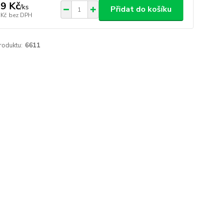
9 Kč
/
ks
Přidat do košíku
 Kč
bez DPH
roduktu:
6611