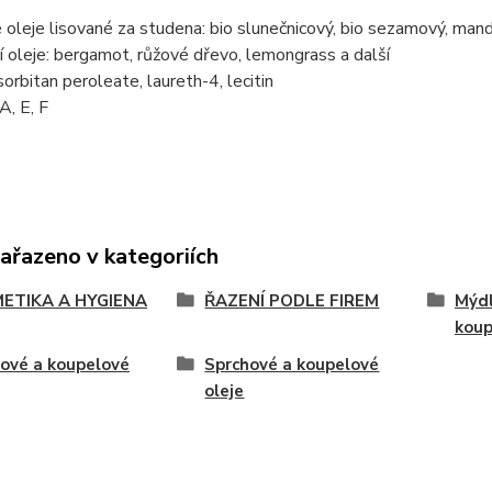
 oleje lisované za studena: bio slunečnicový, bio sezamový, ma
í oleje: bergamot, růžové dřevo, lemongrass a další
rbitan peroleate, laureth-4, lecitin
A, E, F
zařazeno v kategoriích
ETIKA A HYGIENA
ŘAZENÍ PODLE FIREM
Mýdl
koup
ové a koupelové
Sprchové a koupelové
oleje