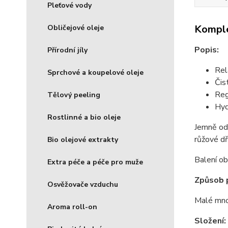
Pleťové vody
Komple
Obličejové oleje
Popis:
Přírodní jíly
Rel
Sprchové a koupelové oleje
Čis
Reg
Tělový peeling
Hyd
Rostlinné a bio oleje
Jemně ods
růžové dř
Bio olejové extrakty
Balení o
Extra péče a péče pro muže
Způsob p
Osvěžovače vzduchu
Malé množ
Aroma roll-on
Složení: