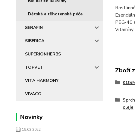
Bio karité balzámy
Rostlinné
Dětská a těhotenská péče
Esenciáln
PEG-40 so
SERAFIN
Vitamíny 
SIBERICA
SUPERIONHERBS
TOPVET
Zboží 
VITA HARMONY
KOSM
VIVACO
Sprch
oleje
Novinky
19.02.2022