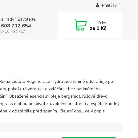
Přihlášení
 si rady? Zavolejte.
0
ks
 608 712 654
za
0 Kč
 9-18,Pá 9-17)
 Relax Čistota Regenerace Hydratace Jemně odstraňuje pot
stoty, pokožku hydratuje a zvláčňuje bez nadměrného
ění. Obsažené esenciální oleje bergamot, růžové dřevo
ngrass mohou přispívat k uvolnění při stresu a vypětí. Vhodný
éna k očistě těla před spaním. Balení obs...
celý popis