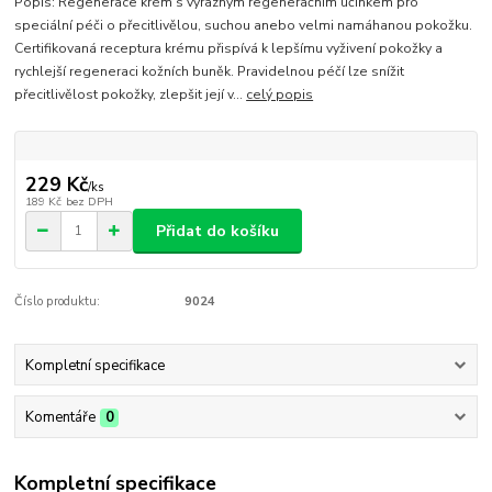
Popis: Regenerace krém s výrazným regeneračním účinkem pro
speciální péči o přecitlivělou, suchou anebo velmi namáhanou pokožku.
Certifikovaná receptura krému přispívá k lepšímu vyživení pokožky a
rychlejší regeneraci kožních buněk. Pravidelnou péčí lze snížit
přecitlivělost pokožky, zlepšit její v...
celý popis
229 Kč
/
ks
189 Kč
bez DPH
Přidat do košíku
Číslo produktu:
9024
Kompletní specifikace
Komentáře
0
Kompletní specifikace