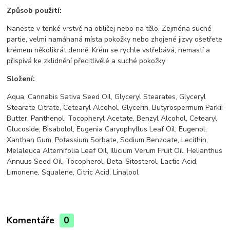
Způsob použití:
Naneste v tenké vrstvě na obličej nebo na tělo. Zejména suché
partie, velmi namáhaná místa pokožky nebo zhojené jizvy ošetřete
krémem několikrát denně. Krém se rychle vstřebává, nemastí a
přispívá ke zklidnění přecitlivělé a suché pokožky
Složení:
Aqua, Cannabis Sativa Seed Oil, Glyceryl Stearates, Glyceryl
Stearate Citrate, Cetearyl Alcohol, Glycerin, Butyrospermum Parkii
Butter, Panthenol, Tocopheryl Acetate, Benzyl Alcohol, Cetearyl
Glucoside, Bisabolol, Eugenia Caryophyllus Leaf Oil, Eugenol,
Xanthan Gum, Potassium Sorbate, Sodium Benzoate, Lecithin,
Melaleuca Alternifolia Leaf Oil, Illicium Verum Fruit Oil, Helianthus
Annuus Seed Oil, Tocopherol, Beta-Sitosterol, Lactic Acid,
Limonene, Squalene, Citric Acid, Linalool
Komentáře
0