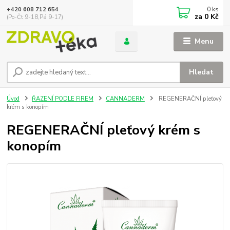
0
ks
+420 608 712 654
za
0 Kč
(Po-Čt 9-18,Pá 9-17)
Menu
Hledat
Úvod
ŘAZENÍ PODLE FIREM
CANNADERM
REGENERAČNÍ pleťový
krém s konopím
REGENERAČNÍ pleťový krém s
konopím