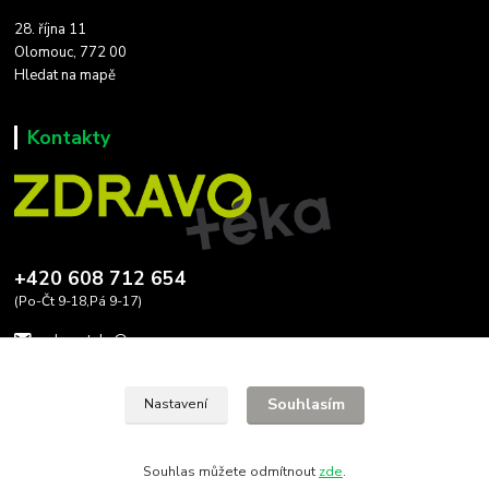
28. října 11
Olomouc, 772 00
Hledat na mapě
Kontakty
+420 608 712 654
(Po-Čt 9-18,Pá 9-17)
zdravoteka@seznam.cz
Souhlasím
Nastavení
Souhlas můžete odmítnout
zde
.