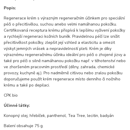
Popis:
Regenerace krém s výrazným regeneračním účinkem pro speciální
péči o přecitlivělou, suchou anebo velmi namáhanou pokožku.
Certifikovaná receptura krému přispívá k lepšímu vyživení pokožky
a rychlejší regeneraci kožních buněk. Pravidelnou péčí lze snížit
přecitlivělost pokožky, zlepšit její vzhled a elasticitu a omezit
výskyt jemných vrásek a nepravidelností pleti. Krém je díky
výraznému regeneračnímu účinku ideální pro péči o zhojené jizvy a
také pro péči o silně namáhanou pokožku např. v těhotenství nebo
ve zhoršeném pracovním prostředí (dílny, zahrada, chemické
provozy, kuchyně aj.). Pro nadměrně citlivou nebo zralou pokožku
doporučujeme použít krém regenerace místo denního či nočního
krému a také po depilaci.
CPK bio
Účinné látky:
Konopný olej, hřebíček, panthenol, Tea Tree, lecitin, badyán
Balení obsahuje 75 g.