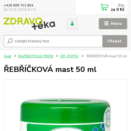
0
ks
+420 608 712 654
za
0 Kč
(Po-Čt 9-18,Pá 9-17)
Menu
Hledat
Úvod
ŘAZENÍ PODLE FIREM
DR. POPOV
ŘEBŘÍČKOVÁ mast 50 ml
ŘEBŘÍČKOVÁ mast 50 ml