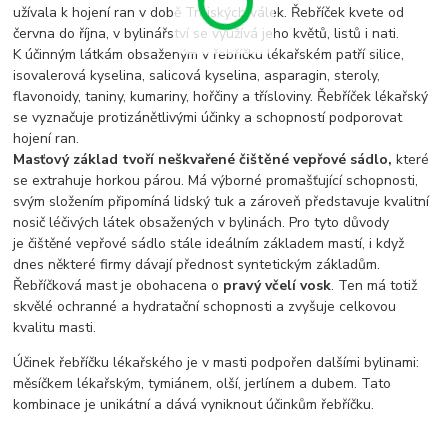
užívala k hojení ran v době Trojských válek. Řebříček kvete od
června do října, v bylinářství se využívá jeho květů, listů i nati.
K účinným látkám obsaženým v řebříčku lékařském patří silice,
isovalerová kyselina, salicová kyselina, asparagin, steroly,
flavonoidy, taniny, kumariny, hořčiny a třísloviny. Řebříček lékařský
se vyznačuje protizánětlivými účinky a schopností podporovat
hojení ran.
Masťový základ tvoří neškvařené čištěné vepřové sádlo,
které
se extrahuje horkou párou. Má výborné promašťující schopnosti,
svým složením připomíná lidský tuk a zároveň představuje kvalitní
nosič léčivých látek obsažených v bylinách. Pro tyto důvody
je čištěné vepřové sádlo stále ideálním základem mastí, i když
dnes některé firmy dávají přednost syntetickým základům.
Řebříčková mast je obohacena o
pravý včelí vosk
. Ten má totiž
skvělé ochranné a hydratační schopnosti a zvyšuje celkovou
kvalitu masti.
Účinek řebříčku lékařského je v masti podpořen dalšími bylinami:
měsíčkem lékařským, tymiánem, olší, jerlínem a dubem. Tato
kombinace je unikátní a dává vyniknout účinkům řebříčku.