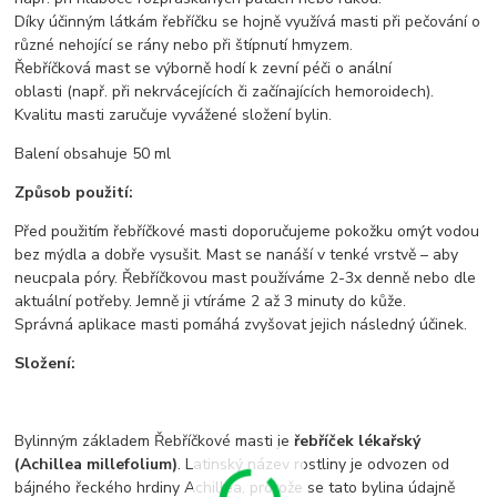
Díky účinným látkám řebříčku se hojně využívá masti při pečování o
různé nehojící se rány nebo při štípnutí hmyzem.
Řebříčková mast se výborně hodí k zevní péči o anální
oblasti (např. při nekrvácejících či začínajících hemoroidech).
Kvalitu masti zaručuje vyvážené složení bylin.
Balení obsahuje 50 ml
Způsob použití:
Před použitím řebříčkové masti doporučujeme pokožku omýt vodou
bez mýdla a dobře vysušit. Mast se nanáší v tenké vrstvě – aby
neucpala póry. Řebříčkovou mast používáme 2-3x denně nebo dle
aktuální potřeby. Jemně ji vtíráme 2 až 3 minuty do kůže.
Správná aplikace masti pomáhá zvyšovat jejich následný účinek.
Složení:
Bylinným základem Řebříčkové masti je
řebříček lékařský
(Achillea millefolium)
. Latinský název rostliny je odvozen od
bájného řeckého hrdiny Achillea, protože se tato bylina údajně