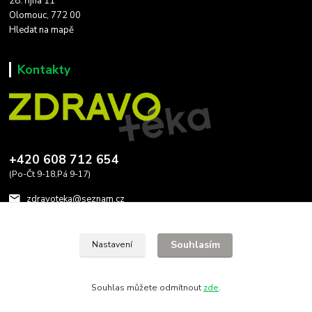
28. října 11
Olomouc, 772 00
Hledat na mapě
Kontakty
+420 608 712 654
(Po-Čt 9-18,Pá 9-17)
zdravoteka@seznam.cz
Souhlasím
Nastavení
Souhlas můžete odmítnout
zde
.
Vytvořeno na
Eshop-rychle.cz