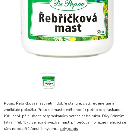
Popis: Řebříčková mast velmi dobře stahuje, čistí, regeneruje a
změkčuje pokožku. Proto se mast skvěle hodí k péči o rozpraskanou
kůži, např. při hluboce rozpraskaných patách nebo rukou.Díky účinným
látkám řebříčku se hojně využívá masti při pečování o různé nehojící se
rány nebo při štípnutí hmyzem...
celý popis