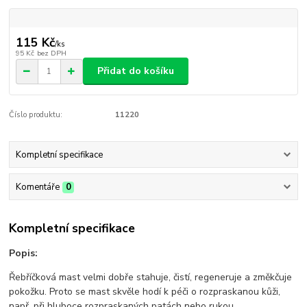
115 Kč
/
ks
95 Kč
bez DPH
Přidat do košíku
Číslo produktu:
11220
Kompletní specifikace
Komentáře
0
Kompletní specifikace
Popis:
Řebříčková mast velmi dobře stahuje, čistí, regeneruje a změkčuje
pokožku. Proto se mast skvěle hodí k péči o rozpraskanou kůži,
např. při hluboce rozpraskaných patách nebo rukou.