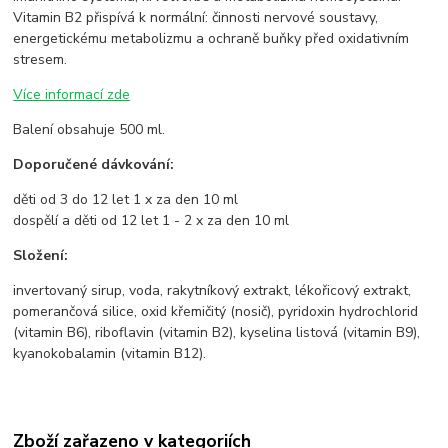
Vitamin B2 přispívá k normální: činnosti nervové soustavy,
energetickému metabolizmu a ochraně buňky před oxidativním
stresem.
Více informací zde
Balení obsahuje 500 ml.
Doporučené dávkování:
děti od 3 do 12 let 1 x za den 10 ml
dospělí a děti od 12 let 1 - 2 x za den 10 ml
Složení:
invertovaný sirup, voda, rakytníkový extrakt, lékořicový extrakt,
pomerančová silice, oxid křemičitý (nosič), pyridoxin hydrochlorid
(vitamin B6), riboflavin (vitamin B2), kyselina listová (vitamin B9),
kyanokobalamin (vitamin B12).
Zboží zařazeno v kategoriích