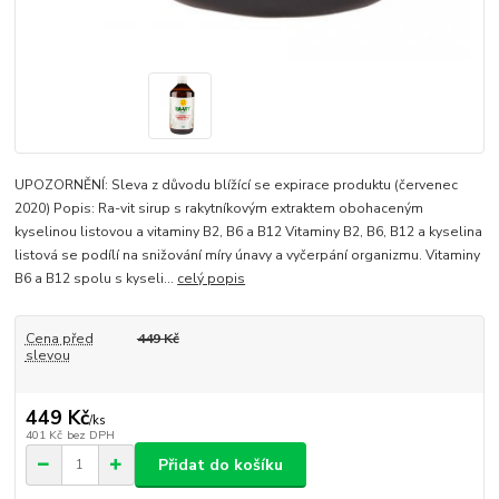
UPOZORNĚNÍ: Sleva z důvodu blížící se expirace produktu (červenec
2020) Popis: Ra-vit sirup s rakytníkovým extraktem obohaceným
kyselinou listovou a vitaminy B2, B6 a B12 Vitaminy B2, B6, B12 a kyselina
listová se podílí na snižování míry únavy a vyčerpání organizmu. Vitaminy
B6 a B12 spolu s kyseli...
celý popis
Cena před
449 Kč
slevou
449 Kč
/
ks
401 Kč
bez DPH
Přidat do košíku