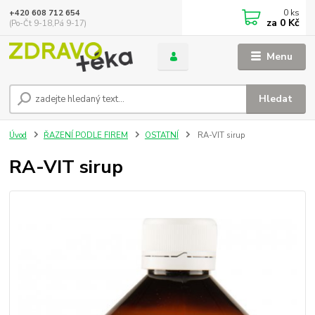
0
ks
+420 608 712 654
za
0 Kč
(Po-Čt 9-18,Pá 9-17)
Menu
Hledat
Úvod
ŘAZENÍ PODLE FIREM
OSTATNÍ
RA-VIT sirup
RA-VIT sirup