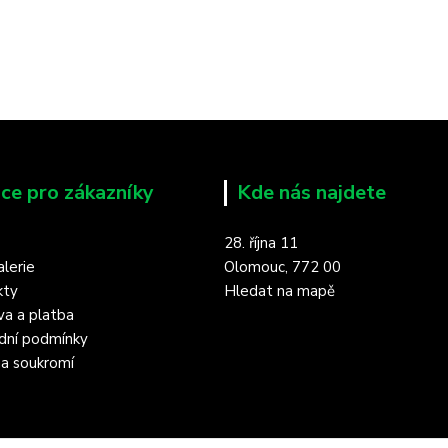
ce pro zákazníky
Kde nás najdete
28. října 11
lerie
Olomouc, 772 00
kty
Hledat na mapě
a a platba
dní podmínky
a soukromí