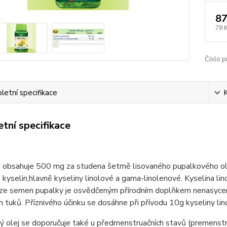
87
78 
Číslo p
etní specifikace
tní specifikace
k obsahuje 500 mg za studena šetrně lisovaného pupalkového ol
kyselin,hlavně kyseliny linolové a gama-linolenové. Kyselina lino
j ze semen pupalky je osvědčeným přírodním doplňkem nenasycený
tuků. Příznivého účinku se dosáhne při přívodu 10g kyseliny li
ý olej se doporučuje také u předmenstruačních stavů (premenst