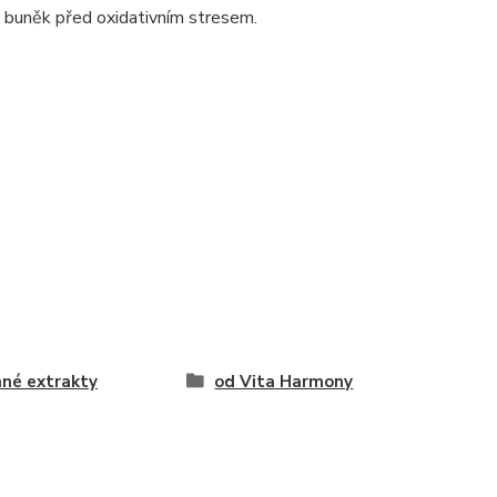
ě buněk před oxidativním stresem.
nné extrakty
od Vita Harmony