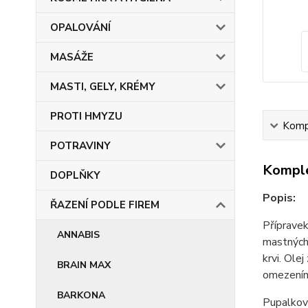
OPALOVÁNÍ
MASÁŽE
MASTI, GELY, KRÉMY
PROTI HMYZU
Kompl
POTRAVINY
Komple
DOPLŇKY
Popis:
ŘAZENÍ PODLE FIREM
Příprave
ANNABIS
mastných 
krvi. Ole
BRAIN MAX
omezením 
BARKONA
Pupalkov