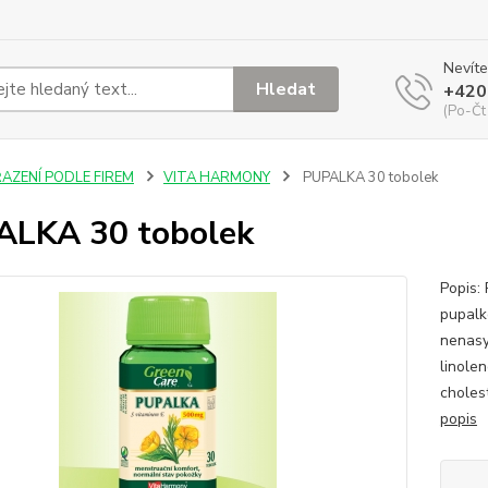
Nevíte
Hledat
+420
(Po-Čt
ŘAZENÍ PODLE FIREM
VITA HARMONY
PUPALKA 30 tobolek
ALKA 30 tobolek
Popis:
pupalk
nenasy
linolen
choles
popis