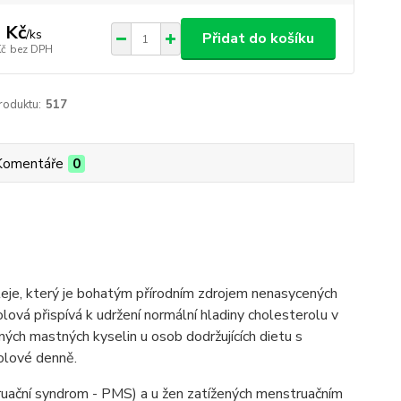
 Kč
/
ks
Přidat do košíku
Kč
bez DPH
roduktu:
517
Komentáře
0
eje, který je bohatým přírodním zdrojem nenasycených
lová přispívá k udržení normální hladiny cholesterolu v
ch mastných kyselin u osob dodržujících dietu s
nolové denně.
ruační syndrom - PMS) a u žen zatížených menstruačním