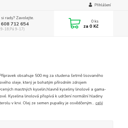
Přihlášení
 si rady? Zavolejte.
0
ks
 608 712 654
za
0 Kč
 9-18,Pá 9-17)
 Přípravek obsahuje 500 mg za studena šetrně lisovaného
ového oleje, který je bohatým přírodním zdrojem
cených mastných kyselin,hlavně kyseliny linolové a gama-
ové. Kyselina linolová přispívá k udržení normální hladiny
terolu v krvi. Olej ze semen pupalky je osvědčeným...
celý