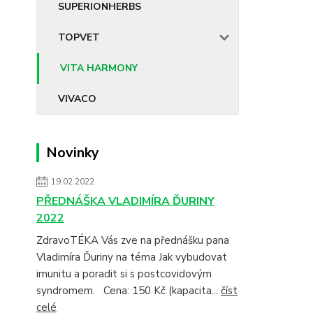
SUPERIONHERBS
TOPVET
VITA HARMONY
VIVACO
Novinky
19.02.2022
PŘEDNÁŠKA VLADIMÍRA ĎURINY
2022
ZdravoTÉKA Vás zve na přednášku pana
Vladimíra Ďuriny na téma Jak vybudovat
imunitu a poradit si s postcovidovým
syndromem. Cena: 150 Kč (kapacita...
číst
celé