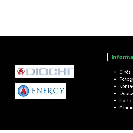
Informa
O nás
Fotoga
Konta
Doprav
Obcho
Ochran