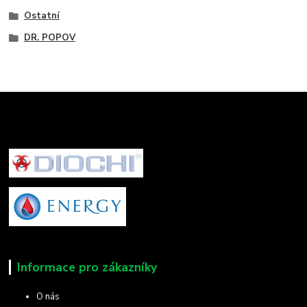
Ostatní
DR. POPOV
Informace pro zákazníky
O nás