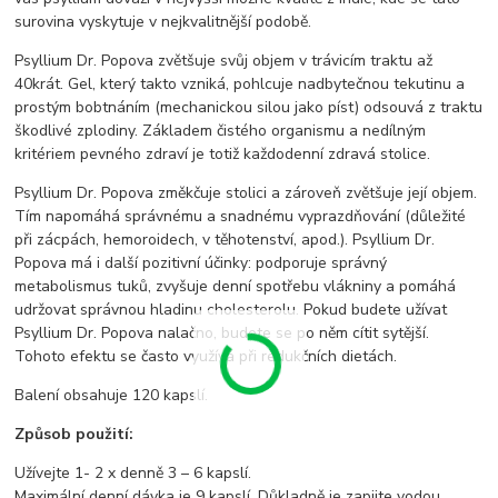
surovina vyskytuje v nejkvalitnější podobě.
Psyllium Dr. Popova zvětšuje svůj objem v trávicím traktu až
40krát. Gel, který takto vzniká, pohlcuje nadbytečnou tekutinu a
prostým bobtnáním (mechanickou silou jako píst) odsouvá z traktu
škodlivé zplodiny. Základem čistého organismu a nedílným
kritériem pevného zdraví je totiž každodenní zdravá stolice.
Psyllium Dr. Popova změkčuje stolici a zároveň zvětšuje její objem.
Tím napomáhá správnému a snadnému vyprazdňování (důležité
při zácpách, hemoroidech, v těhotenství, apod.). Psyllium Dr.
Popova má i další pozitivní účinky: podporuje správný
metabolismus tuků, zvyšuje denní spotřebu vlákniny a pomáhá
udržovat správnou hladinu cholesterolu. Pokud budete užívat
Psyllium Dr. Popova nalačno, budete se po něm cítit sytější.
Tohoto efektu se často využívá při redukčních dietách.
Balení obsahuje 120 kapslí.
Způsob použití:
Užívejte 1- 2 x denně 3 – 6 kapslí.
Maximální denní dávka je 9 kapslí. Důkladně je zapijte vodou,