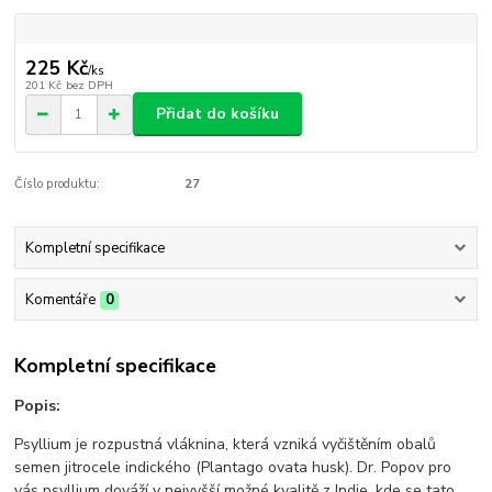
225 Kč
/
ks
201 Kč
bez DPH
Přidat do košíku
Číslo produktu:
27
Kompletní specifikace
Komentáře
0
Kompletní specifikace
Popis:
Psyllium je rozpustná vláknina, která vzniká vyčištěním obalů
semen jitrocele indického (Plantago ovata husk). Dr. Popov pro
vás psyllium dováží v nejvyšší možné kvalitě z Indie, kde se tato