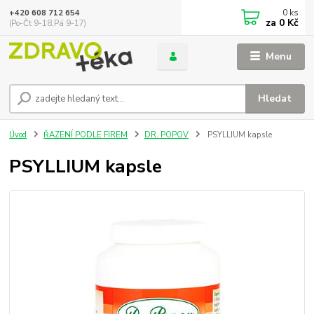
0
ks
+420 608 712 654
za
0 Kč
(Po-Čt 9-18,Pá 9-17)
Menu
Hledat
Úvod
ŘAZENÍ PODLE FIREM
DR. POPOV
PSYLLIUM kapsle
PSYLLIUM kapsle