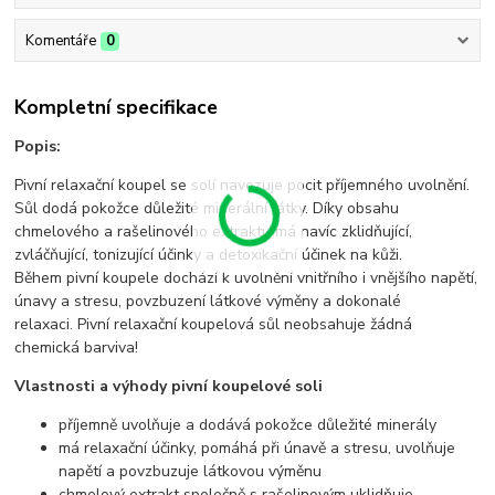
Komentáře
0
Kompletní specifikace
Popis:
Pivní relaxační koupel se solí navozuje pocit příjemného uvolnění.
Sůl dodá pokožce důležité minerální látky. Díky obsahu
chmelového a rašelinového extraktu má navíc zklidňující,
zvláčňující, tonizující účinky a detoxikační účinek na kůži.
Během pivní koupele dochází k uvolnění vnitřního i vnějšího napětí,
únavy a stresu, povzbuzení látkové výměny a dokonalé
relaxaci. Pivní relaxační koupelová sůl neobsahuje žádná
chemická barviva!
Vlastnosti a výhody pivní koupelové soli
příjemně uvolňuje a dodává pokožce důležité minerály
má relaxační účinky, pomáhá při únavě a stresu, uvolňuje
napětí a povzbuzuje látkovou výměnu
chmelový extrakt společně s rašelinovým uklidňuje,