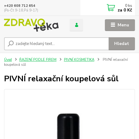
0
ks
+420 608 712 654
za
0 Kč
(Po-Čt 9-18,Pá 9-17)
Menu
Hledat
Úvod
ŘAZENÍ PODLE FIREM
PIVNÍ KOSMETIKA
PIVNÍ relaxační
koupelová sůl
PIVNÍ relaxační koupelová sůl