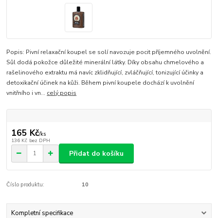
Popis: Pivní relaxační koupel se solí navozuje pocit příjemného uvolnění.
Sůl dodá pokožce důležité minerální látky. Díky obsahu chmelového a
rašelinového extraktu má navíc zklidňující, zvláčňující, tonizující účinky a
detoxikační účinek na kůži. Během pivní koupele dochází k uvolnění
vnitřního i vn...
celý popis
165 Kč
/
ks
136 Kč
bez DPH
Přidat do košíku
Číslo produktu:
10
Kompletní specifikace