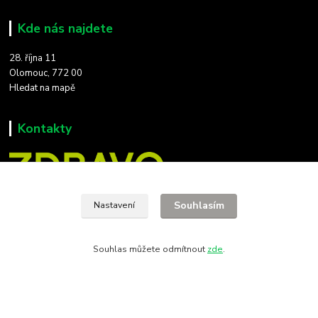
Kde nás najdete
28. října 11
Olomouc, 772 00
Hledat na mapě
Kontakty
Souhlasím
Nastavení
+420 608 712 654
(Po-Čt 9-18,Pá 9-17)
Souhlas můžete odmítnout
zde
.
zdravoteka@seznam.cz