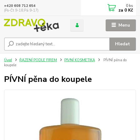
0
ks
+420 608 712 654
za
0 Kč
(Po-Čt 9-18,Pá 9-17)
Menu
Hledat
Úvod
ŘAZENÍ PODLE FIREM
PIVNÍ KOSMETIKA
PÍVNÍ pěna do
koupele
PÍVNÍ pěna do koupele