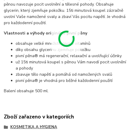
pěnou navozuje pocit uvolnění a tělesné pohody. Obsahuje
glycerin, který zjemňuje pokožku. 15ti minutová koupel zázračně
uvolní Vaše namožené svaly a zbaví Vás pocitu napětí. Je vhodná
pro každodenní použití.
Vlastnosti a výhody originální pivní pěny
obsahuje velké množství piva a vitamínů
díky obsahu glycerinu zjemňuje pokožku
pivní pěna® má regenerační, relaxační a uvolňující účinky
už 15ti minutová koupel s pěnou Vám navodí pocit uvolnění
a pohody
zbavuje tělo napětí a pomáhá od namožených svalů
pivní pěna® je vhodná pro běžné každodenní použití
Balení obsahuje 500 ml.
Zboží zařazeno v kategoriích
KOSMETIKA A HYGIENA