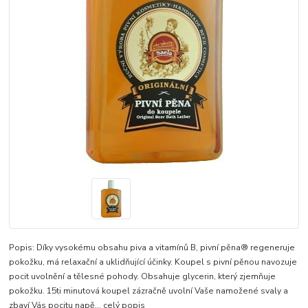
Popis: Díky vysokému obsahu piva a vitamínů B, pivní pěna® regeneruje
pokožku, má relaxační a uklidňující účinky. Koupel s pivní pěnou navozuje
pocit uvolnění a tělesné pohody. Obsahuje glycerin, který zjemňuje
pokožku. 15ti minutová koupel zázračně uvolní Vaše namožené svaly a
zbaví Vás pocitu napě...
celý popis