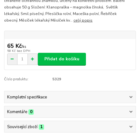
chráněné ochrannou známkou, určený na konkrétní problém. Balení
obsahuje 50 g Složení: Klanopraška – magnolka čínská, Světlík
lékařský, Smil písečný, Přeslička rolní, Maceška polní, Řebříček
obecný, Měsíček lékařský Měsíček kv...
celý popis
65 Kč
/
ks
58 Kč
bez DPH
Přidat do košíku
Číslo produktu:
5329
Kompletní specifikace
Komentáře
0
Související zboží
1