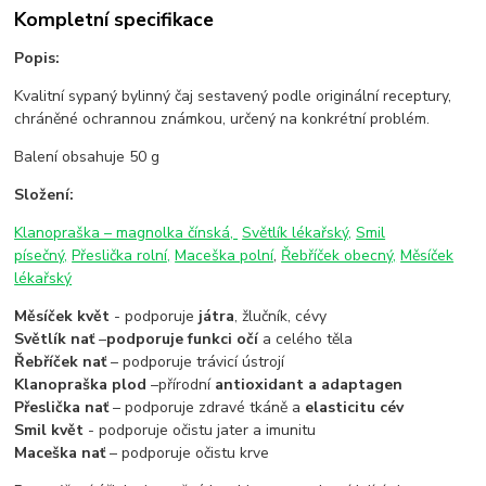
Kompletní specifikace
Popis:
Kvalitní sypaný bylinný čaj sestavený podle originální receptury,
chráněné ochrannou známkou, určený na konkrétní problém.
Balení obsahuje 50 g
Složení:
Klanopraška – magnolka čínská,
Světlík lékařský,
Smil
písečný,
Přeslička rolní,
Maceška polní
,
Řebříček obecný,
Měsíček
lékařský
Měsíček květ
- podporuje
játra
, žlučník, cévy
Světlík nať
–
podporuje funkci očí
a celého těla
Řebříček nať
– podporuje trávicí ústrojí
Klanopraška plod
–přírodní
antioxidant a adaptagen
Přeslička nať
– podporuje zdravé tkáně a
elasticitu cév
Smil květ
- podporuje očistu jater a imunitu
Maceška nať
– podporuje očistu krve