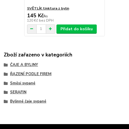
SVĚTLÍK tinktura z bylin
145 Kč
/
ks
120 Kč
bez DPH
Přidat do košíku
Zboží zařazeno v kategoriích
ČAJE A BYLINY
ŘAZENÍ PODLE FIREM
Směsi sypané
SERAFIN
Bylinné čaje sypané