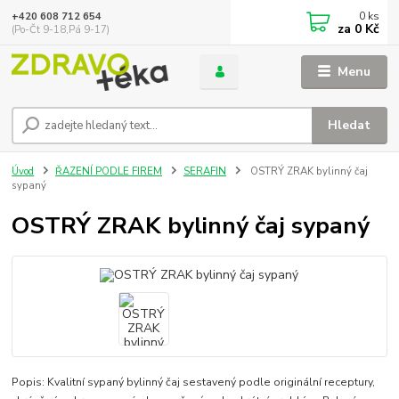
0
ks
+420 608 712 654
za
0 Kč
(Po-Čt 9-18,Pá 9-17)
Menu
Hledat
Úvod
ŘAZENÍ PODLE FIREM
SERAFIN
OSTRÝ ZRAK bylinný čaj
sypaný
OSTRÝ ZRAK bylinný čaj sypaný
Popis: Kvalitní sypaný bylinný čaj sestavený podle originální receptury,