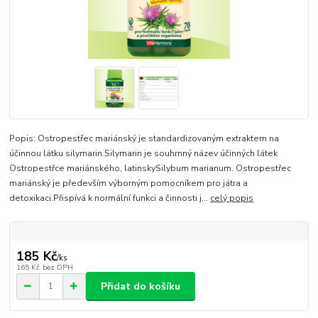
Popis: Ostropestřec mariánský je standardizovaným extraktem na
účinnou látku silymarin.Silymarin je souhrnný název účinných látek
Ostropestřce mariánského, latinskySilybum marianum. Ostropestřec
mariánský je především výborným pomocníkem pro játra a
detoxikaci.Přispívá k normální funkci a činnosti j...
celý popis
185 Kč
/
ks
165 Kč
bez DPH
Přidat do košíku