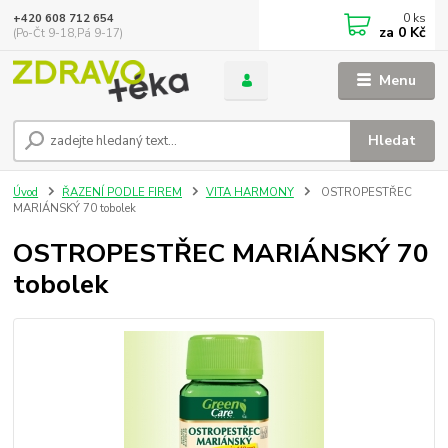
0
ks
+420 608 712 654
za
0 Kč
(Po-Čt 9-18,Pá 9-17)
Menu
Hledat
Úvod
ŘAZENÍ PODLE FIREM
VITA HARMONY
OSTROPESTŘEC
MARIÁNSKÝ 70 tobolek
OSTROPESTŘEC MARIÁNSKÝ 70
tobolek