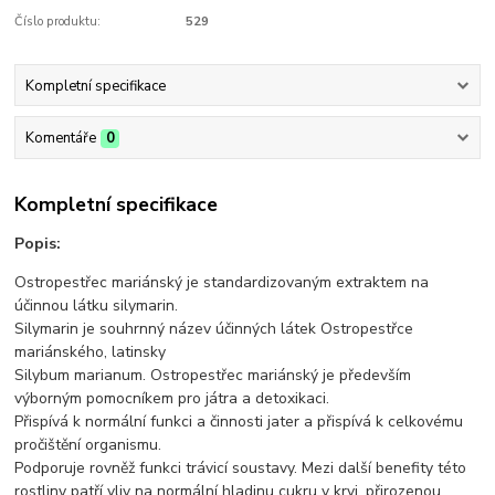
Číslo produktu:
529
Kompletní specifikace
Komentáře
0
Kompletní specifikace
Popis:
Ostropestřec mariánský je standardizovaným extraktem na
účinnou látku silymarin.
Silymarin je souhrnný název účinných látek Ostropestřce
mariánského, latinsky
Silybum marianum. Ostropestřec mariánský je především
výborným pomocníkem pro játra a detoxikaci.
Přispívá k normální funkci a činnosti jater a přispívá k celkovému
pročištění organismu.
Podporuje rovněž funkci trávicí soustavy. Mezi další benefity této
rostliny patří vliv na normální hladinu cukru v krvi, přirozenou