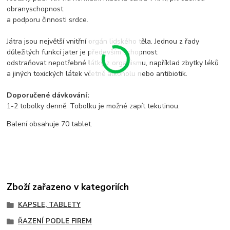
obranyschopnost
a podporu činnosti srdce.
Játra jsou největší vnitřní orgán lidského těla. Jednou z řady
důležitých funkcí jater je především schopnost
odstraňovat nepotřebné látky z organismu, například zbytky léků
a jiných toxických látek včetně alkoholu nebo antibiotik.
Doporučené dávkování:
1-2 tobolky denně. Tobolku je možné zapít tekutinou.
Balení obsahuje 70 tablet.
Zboží zařazeno v kategoriích
KAPSLE, TABLETY
ŘAZENÍ PODLE FIREM