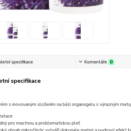
etní specifikace
Komentáře
0
tní specifikace
krém s inovovaným složením na bázi organogelu s výrazným matu
ratace
dný pro mastnou a problematickou pleť
oký obsah mikročástic vytváří dokonale matný a pudrový efekt b