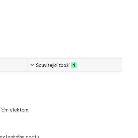
Související zboží
4
jícím efektem.
ez lepivého pocitu