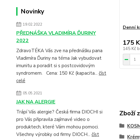
Novinky
19.02.2022
Denní 
PŘEDNÁŠKA VLADIMÍRA ĎURINY
2022
175 K
145 Kč
b
ZdravoTÉKA Vás zve na přednášku pana
Vladimíra Ďuriny na téma Jak vybudovat
imunitu a poradit si s postcovidovým
syndromem. Cena: 150 Kč (kapacita...
číst
celé
05.05.2021
JAK NA ALERGIE
Trápí Vás alergie? Česká firma DIOCHI si
Zboží 
pro Vás připravila zajímavé video o
KOSM
produktech, které Vám mohou pomoci.
Všechny výrobky od firmy DIOCH...
číst
Krémy