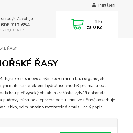
Přihlášení
 si rady? Zavolejte.
0
ks
 608 712 654
za
0 Kč
 9-18,Pá 9-17)
ŘSKÉ ŘASY
m MOŘSKÉ ŘASY
 Matující krém s inovovaným složením na bázi organogelu
zným matujícím efektem. hydratace vhodný pro mastnou a
matickou pleť vysoký obsah mikročástic vytváří dokonale
a pudrový efekt bez lepivého pocitu emulze účinně absorbuje
maz lehká, velmi snadno roztíratelná emulz...
celý popis