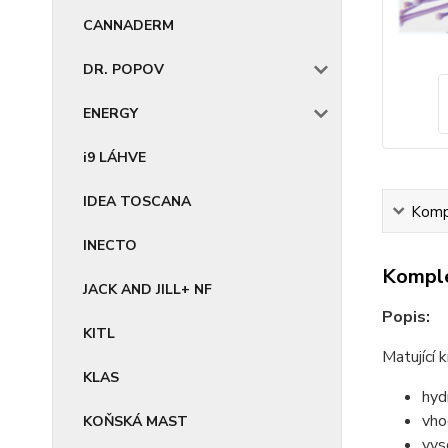
CANNADERM
DR. POPOV
ENERGY
i9 LÁHVE
IDEA TOSCANA
Kompl
INECTO
Komple
JACK AND JILL+ NF
Popis:
KITL
Matující 
KLAS
hyd
vho
KOŇSKÁ MAST
vys