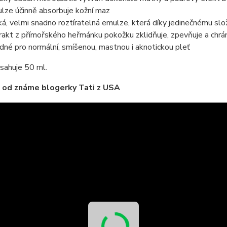
lze účinně absorbuje kožní maz
ká, velmi snadno roztíratelná emulze, která díky jedinečnému slo
rakt z přímořského heřmánku pokožku zklidňuje, zpevňuje a chrán
dné pro normální, smíšenou, mastnou i aknotickou pleť
sahuje 50 ml.
 od známe blogerky Tati z USA