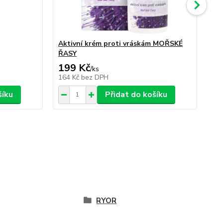
Aktivní krém proti vráskám MOŘSKÉ
Kr
ŘASY
km
199 Kč
2
/
ks
164 Kč
bez DPH
19
šíku
Přidat do košíku
RYOR