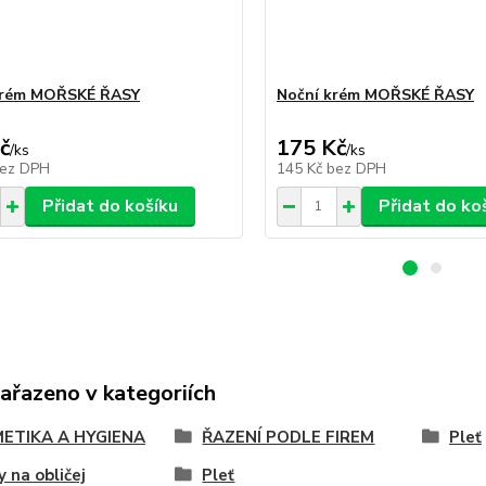
krém MOŘSKÉ ŘASY
Noční krém MOŘSKÉ ŘASY
č
175 Kč
/
ks
/
ks
ez DPH
145 Kč
bez DPH
Přidat do košíku
Přidat do ko
zařazeno v kategoriích
ETIKA A HYGIENA
ŘAZENÍ PODLE FIREM
Pleť
 na obličej
Pleť