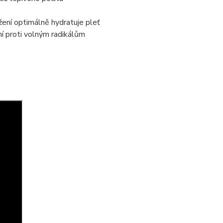
žení optimálně hydratuje pleť
í proti volným radikálům