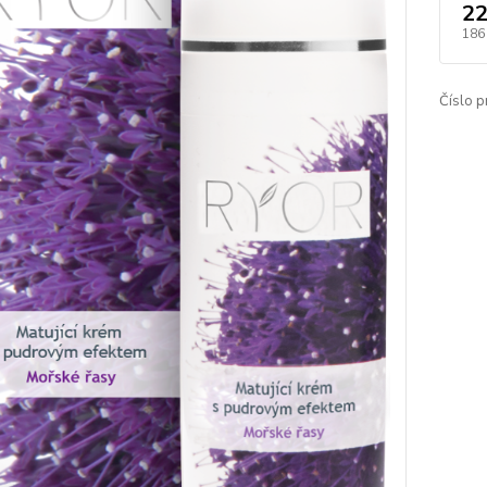
22
186
Číslo p