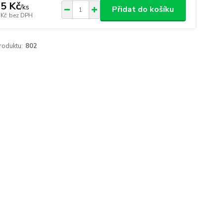
5 Kč
/
ks
Přidat do košíku
 Kč
bez DPH
roduktu:
802