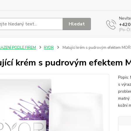
Nevíte
Hledat
+420
(Po-Čt
ŘAZENÍ PODLE FIREM
RYOR
Matující krém s pudrovým efektem MO
jící krém s pudrovým efekte
Popis:
s výra
proble
matný 
kožní 