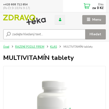
0
ks
+420 608 712 654
za
0 Kč
(Po-Čt 9-18,Pá 9-17)
Menu
Hledat
Úvod
ŘAZENÍ PODLE FIREM
KLAS
MULTIVITAMÍN tablety
MULTIVITAMÍN tablety