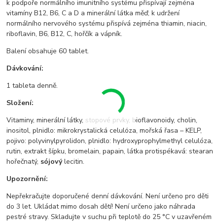
k podpoře normálního imunitního systému přispívají zejména
vitamíny B12, B6, C a D a minerální látka měď; k udržení
normálního nervového systému přispívá zejména thiamin, niacin,
riboflavin, B6, B12, C, hořčík a vápník.
Balení obsahuje 60 tablet.
Dávkování:
1 tableta denně.
Složení:
Vitaminy, minerální látky, stopové prvky, bioflavonoidy, cholin,
inositol, plnidlo: mikrokrystalická celulóza, mořská řasa – KELP,
pojivo: polyvinylpyrolidon, plnidlo: hydroxyprophylmethyl celulóza,
rutin, extrakt šípku, bromelain, papain, látka protispékavá: stearan
hořečnatý,
sójový
lecitin.
Upozornění:
Nepřekračujte doporučené denní dávkování. Není určeno pro děti
do 3 let. Ukládat mimo dosah dětí! Není určeno jako náhrada
pestré stravy. Skladujte v suchu při teplotě do 25 °C v uzavřeném