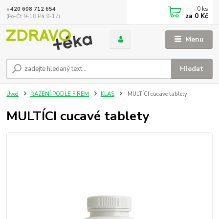
0
ks
+420 608 712 654
za
0 Kč
(Po-Čt 9-18,Pá 9-17)
Menu
Hledat
Úvod
ŘAZENÍ PODLE FIREM
KLAS
MULTÍCI cucavé tablety
MULTÍCI cucavé tablety