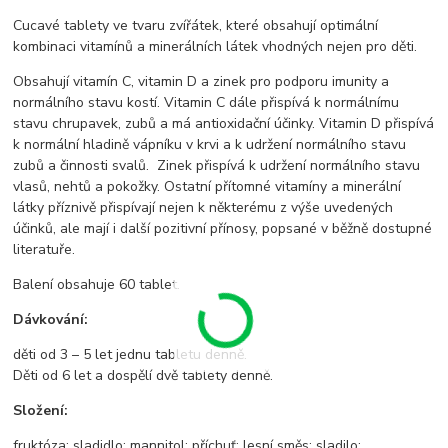
Cucavé tablety ve tvaru zvířátek, které obsahují optimální
kombinaci vitamínů a minerálních látek vhodných nejen pro děti.
Obsahují vitamín C, vitamin D a zinek pro podporu imunity a
normálního stavu kostí. Vitamin C dále přispívá k normálnímu
stavu chrupavek, zubů a má antioxidační účinky. Vitamin D přispívá
k normální hladině vápníku v krvi a k udržení normálního stavu
zubů a činnosti svalů. Zinek přispívá k udržení normálního stavu
vlasů, nehtů a pokožky. Ostatní přítomné vitamíny a minerální
látky příznivě přispívají nejen k některému z výše uvedených
účinků, ale mají i další pozitivní přínosy, popsané v běžně dostupné
literatuře.
Balení obsahuje 60 tablet.
Dávkování:
děti od 3 – 5 let jednu tabletu denně.
Děti od 6 let a dospělí dvě tablety denně.
Složení:
fruktóza; sladidlo: mannitol; příchuť: lesní směs; sladilo: