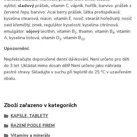
xylitol;
sladový
prášek
,
vitamin C, vápník, hořčík, barvivo: prášek z
červené řepy, barvivo: Acai berry prášek, látka protispékavá:
kyselina stearová, niacin, vitamín E, nosič: stearát hořečnatý, nosič:
oxid křemičitý, zinek, regulátor kyselosti: kyselina citrónová,
emulgátor:
sójový
lecithin, vitamín B
, thiamin, vitamín B
, vitamín
2
6
A, kyselina listová, vitamín D
, vitamín B
.
3
12
Upozornění:
Nepřekračujte doporučené denní dávkování. Není určeno pro děti
do 3 let. Ukládat mimo dosah dětí! Není určeno jako náhrada
pestré stravy. Skladujte v suchu při teplotě do 25 °C v uzavřeném
obalu.
Zboží zařazeno v kategoriích
KAPSLE, TABLETY
ŘAZENÍ PODLE FIREM
Vitamíny a minerály