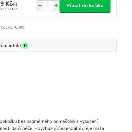
9 Kč
/
ks
Přidat do košíku
 Kč
bez DPH
roduktu:
6609
Komentáře
0
je pokožku bez nadměrného odmaštění a vysušení.
osti další péče. Povzbuzující esenciální oleje máta