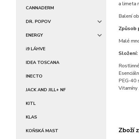
a limeta 
CANNADERM
Balení o
DR. POPOV
Způsob p
ENERGY
Malé množ
i9 LÁHVE
Složení:
IDEA TOSCANA
Rostlinné
Esenciáln
INECTO
PEG-40 so
Vitamíny 
JACK AND JILL+ NF
KITL
KLAS
Zboží 
KOŇSKÁ MAST