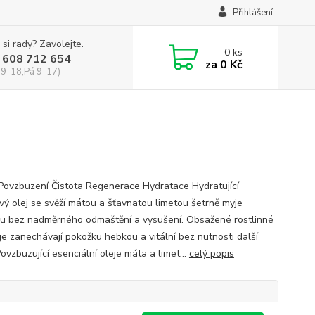
Přihlášení
 si rady? Zavolejte.
0
ks
 608 712 654
za
0 Kč
 9-18,Pá 9-17)
 Povzbuzení Čistota Regenerace Hydratace Hydratující
vý olej se svěží mátou a šťavnatou limetou šetrně myje
u bez nadměrného odmaštění a vysušení. Obsažené rostlinné
eje zanechávají pokožku hebkou a vitální bez nutnosti další
ovzbuzující esenciální oleje máta a limet...
celý popis