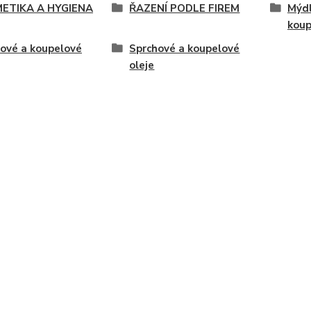
ETIKA A HYGIENA
ŘAZENÍ PODLE FIREM
Mýdl
koup
ové a koupelové
Sprchové a koupelové
oleje