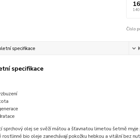
16
140
Číslo p
etní specifikace
tní specifikace
zbuzení
tota
enerace
ratace
cí sprchový olej se svěží mátou a šťavnatou limetou šetrně my
rostlinné bio oleje zanechávají pokožku hebkou a vitální bez nutn