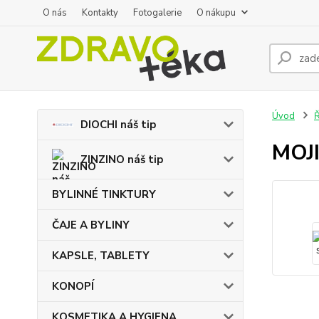
O nás
Kontakty
Fotogalerie
O nákupu
Úvod
DIOCHI náš tip
MOJI
ZINZINO náš tip
BYLINNÉ TINKTURY
ČAJE A BYLINY
KAPSLE, TABLETY
KONOPÍ
KOSMETIKA A HYGIENA