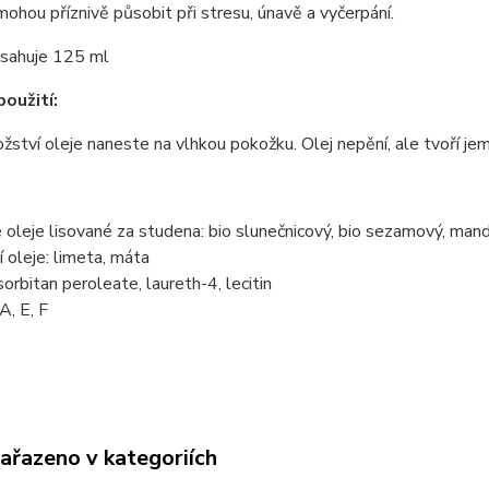
mohou příznivě působit při stresu, únavě a vyčerpání.
bsahuje 125 ml
oužití:
ství oleje naneste na vlhkou pokožku. Olej nepění, ale tvoří je
 oleje lisované za studena: bio slunečnicový, bio sezamový, ma
í oleje: limeta, máta
rbitan peroleate, laureth-4, lecitin
A, E, F
zařazeno v kategoriích