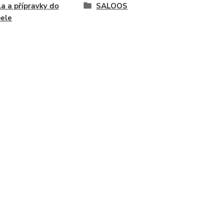
a a přípravky do
SALOOS
ele