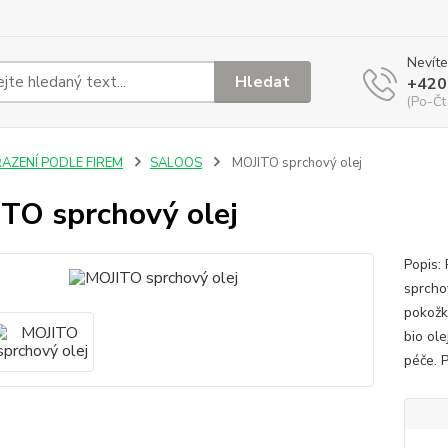
Nevíte
Hledat
+420
(Po-Čt
ŘAZENÍ PODLE FIREM
SALOOS
MOJITO sprchový olej
TO sprchový olej
Popis:
sprcho
pokožk
bio ol
péče. P