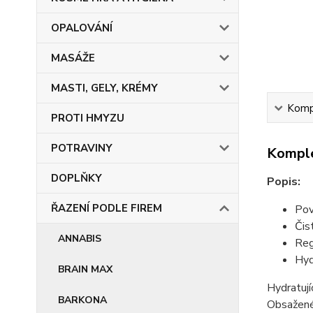
OPALOVÁNÍ
MASÁŽE
MASTI, GELY, KRÉMY
Kompl
PROTI HMYZU
POTRAVINY
Komple
DOPLŇKY
Popis:
ŘAZENÍ PODLE FIREM
Pov
Čis
ANNABIS
Reg
Hyd
BRAIN MAX
Hydratují
BARKONA
Obsažené 