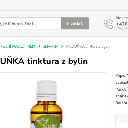
Nevíte
Hledat
+420
(Po-Čt
ŘAZENÍ PODLE FIREM
SERAFIN
MEDUŇKA tinktura z bylin
ŇKA tinktura z bylin
Popis: 
speciá
Působí
spánek,
Balení