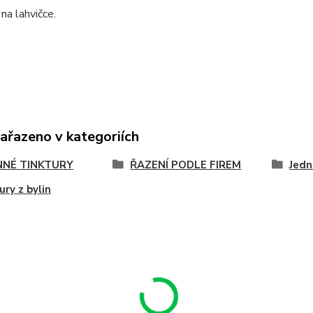
a lahvičce.
zařazeno v kategoriích
NNÉ TINKTURY
ŘAZENÍ PODLE FIREM
Jedn
ury z bylin