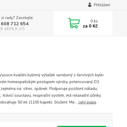
Přihlášení
 si rady? Zavolejte.
0
ks
 608 712 654
za
0 Kč
 9-18,Pá 9-17)
Vysoce kvalitní bylinný výtažek vyrobený z čerstvých bylin
lním homeopatickým postupem výroby, potencovaný D3.
 zejména na: stres, spánek. Podporuje pozitivní náladu,
 trávicí soustavu, respirační systém, má relaxační účinky.
 obsahuje 50 ml (1100 kapek). Složení: Me...
celý popis