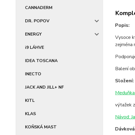
CANNADERM
Komple
DR. POPOV
Popis:
ENERGY
Vysoce k
zejména n
i9 LÁHVE
Podporuje
IDEA TOSCANA
Balení o
INECTO
Složení:
JACK AND JILL+ NF
Meduňka 
KITL
výtažek 
KLAS
Návod: Ja
KOŇSKÁ MAST
Dávkován