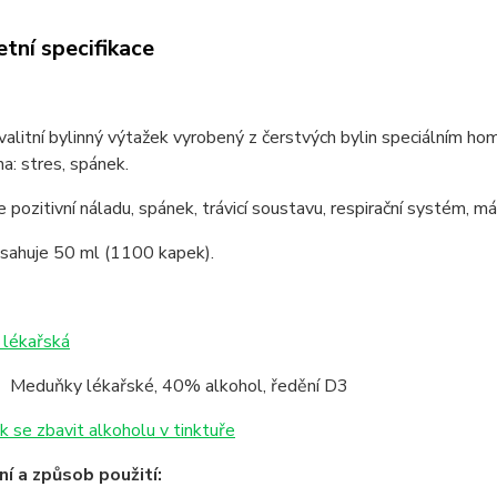
tní specifikace
valitní bylinný výtažek vyrobený z čerstvých bylin speciálním 
a: stres, spánek.
 pozitivní náladu, spánek, trávicí soustavu, respirační systém, má 
bsahuje 50 ml (1100 kapek).
lékařská
z Meduňky lékařské, 40% alkohol, ředění D3
k se zbavit alkoholu v tinktuře
í a způsob použití: