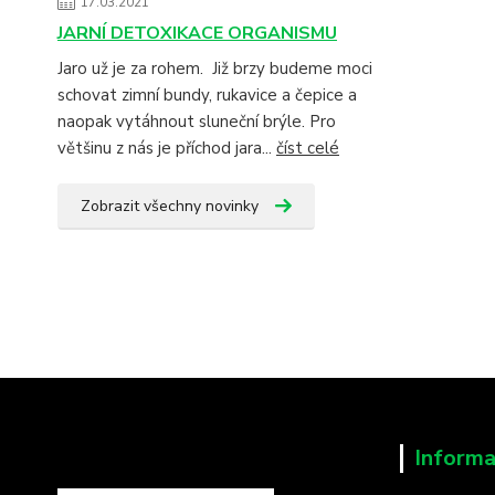
17.03.2021
JARNÍ DETOXIKACE ORGANISMU
Jaro už je za rohem. Již brzy budeme moci
schovat zimní bundy, rukavice a čepice a
naopak vytáhnout sluneční brýle. Pro
většinu z nás je příchod jara...
číst celé
Zobrazit všechny novinky
Informa