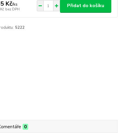
5 Kč
/
ks
Přidat do košíku
 Kč
bez DPH
roduktu:
5222
Komentáře
0