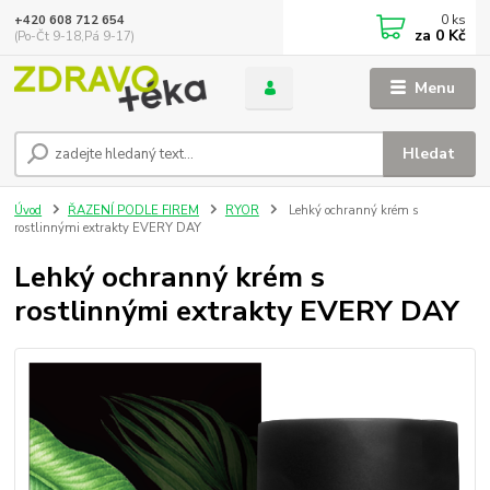
0
ks
+420 608 712 654
za
0 Kč
(Po-Čt 9-18,Pá 9-17)
Menu
Hledat
Úvod
ŘAZENÍ PODLE FIREM
RYOR
Lehký ochranný krém s
rostlinnými extrakty EVERY DAY
Lehký ochranný krém s
rostlinnými extrakty EVERY DAY