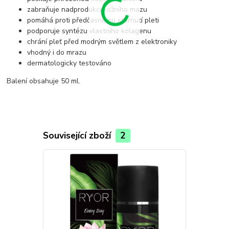
zabraňuje nadprodukci kožního mazu
pomáhá proti předčasnému stárnutí pleti
podporuje syntézu vlastního kolagenu
chrání pleť před modrým světlem z elektroniky
vhodný i do mrazu
dermatologicky testováno
Balení obsahuje 50 ml.
Související zboží
2