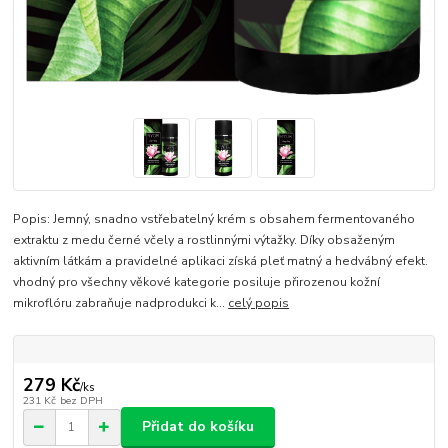
Popis: Jemný, snadno vstřebatelný krém s obsahem fermentovaného
extraktu z medu černé včely a rostlinnými výtažky. Díky obsaženým
aktivním látkám a pravidelné aplikaci získá pleť matný a hedvábný efekt.
vhodný pro všechny věkové kategorie posiluje přirozenou kožní
mikroflóru zabraňuje nadprodukci k...
celý popis
279 Kč
/
ks
231 Kč
bez DPH
Přidat do košíku