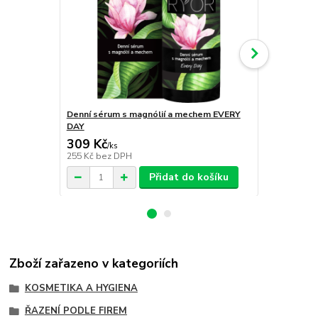
Denní sérum s magnólií a mechem EVERY
Noční sérum
DAY
309 Kč
309 Kč
/
ks
/
ks
255 Kč
bez DPH
255 Kč
bez 
Přidat do košíku
Zboží zařazeno v kategoriích
KOSMETIKA A HYGIENA
ŘAZENÍ PODLE FIREM