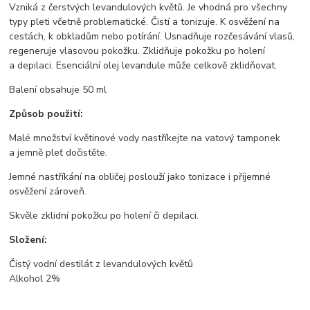
Vzniká z čerstvých levandulových květů. Je vhodná pro všechny
typy pleti včetně problematické. Čistí a tonizuje. K osvěžení na
cestách, k obkladům nebo potírání. Usnadňuje rozčesávání vlasů,
regeneruje vlasovou pokožku. Zklidňuje pokožku po holení
a depilaci. Esenciální olej levandule může celkově zklidňovat.
Balení obsahuje 50 ml
Způsob použití:
Malé množství květinové vody nastříkejte na vatový tamponek
a jemně pleť dočistěte.
Jemné nastříkání na obličej poslouží jako tonizace i příjemné
osvěžení zároveň.
Skvěle zklidní pokožku po holení či depilaci.
Složení:
Čistý vodní destilát z levandulových květů
Alkohol 2%