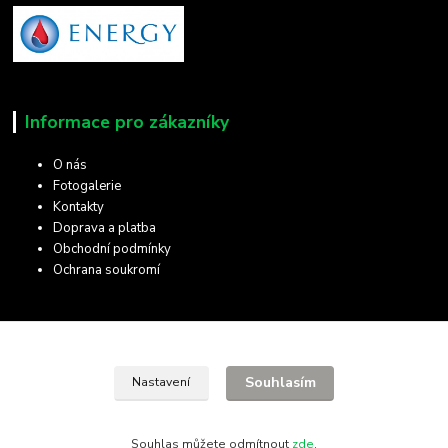
Informace pro zákazníky
O nás
Fotogalerie
Kontakty
Doprava a platba
Obchodní podmínky
Ochrana soukromí
Kde nás najdete
Souhlasím
Nastavení
28. října 11
Olomouc, 772 00
Hledat na mapě
Souhlas můžete odmítnout
zde
.