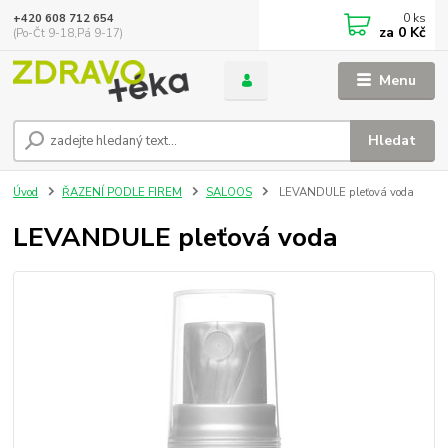
0
ks
+420 608 712 654
za
0 Kč
(Po-Čt 9-18,Pá 9-17)
Menu
Hledat
Úvod
ŘAZENÍ PODLE FIREM
SALOOS
LEVANDULE pleťová voda
LEVANDULE pleťová voda