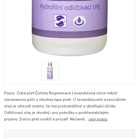
Popis: Zralá pleť Čistota Regenerace Levandulová silice nabízí
všestrannou péči o všechny typy pleti. O levandulovém esenciálním
oleji je obecně známo, že má protizánětlivé a zklidňující účinky.
Odličovací olej je vhodný i pro pokožku s problematickými
projevy. Zralou pleť osvěží a prozáří. Nezamě...
celý popis