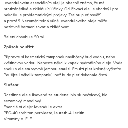
levandulovém esenciálním oleji je obecně známo, že má
protizánětlivé a zklidňující účinky. Odličovací olej je vhodný i pro
pokožku s problematickými projevy. Zralou pleť osvěží
a prozáří. Nezaměnitelná vůně levandulového oleje může
pozitivně harmonizovat a zklidňovat.
Balení obsahuje 50 ml
Způsob použití:
Připravte si kosmetický tamponek navlhčený buď vodou, nebo
květinovou vodou. Naneste několik kapek hydrofilního oleje. Voda
spolu s olejem vytvoří jemnou emulzi. Emulzí pleť krásně vyčistíte.
Použijte i několik tamponků, než bude pleť dokonale čistá.
Složení:
Rostlinné oleje lisované za studena: bio slunečnicový, bio
sezamový, mandlový
Esenciální oleje: levandule extra
PEG-40 sorbitan peroleate, laureth-4, lecitin
Vitamíny A, E, F