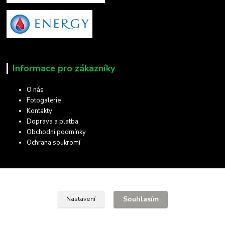
Informace pro zákazníky
O nás
Fotogalerie
Kontakty
Doprava a platba
Obchodní podmínky
Ochrana soukromí
Kde nás najdete
Souhlasím
Nastavení
28. října 11
Olomouc, 772 00
Hledat na mapě