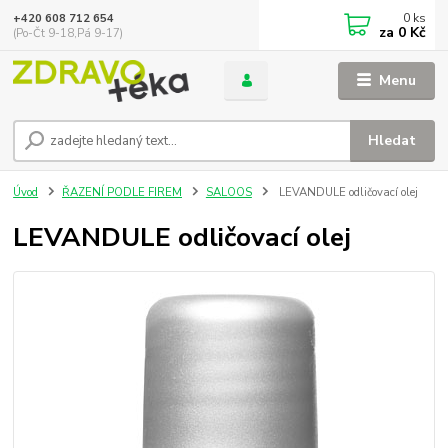
0
ks
+420 608 712 654
za
0 Kč
(Po-Čt 9-18,Pá 9-17)
Menu
Hledat
Úvod
ŘAZENÍ PODLE FIREM
SALOOS
LEVANDULE odličovací olej
LEVANDULE odličovací olej