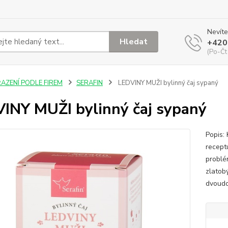
Nevíte
Hledat
+420
(Po-Čt
ŘAZENÍ PODLE FIREM
SERAFIN
LEDVINY MUŽI bylinný čaj sypaný
INY MUŽI bylinný čaj sypaný
Popis: 
recept
problém
zlatobý
dvoudo