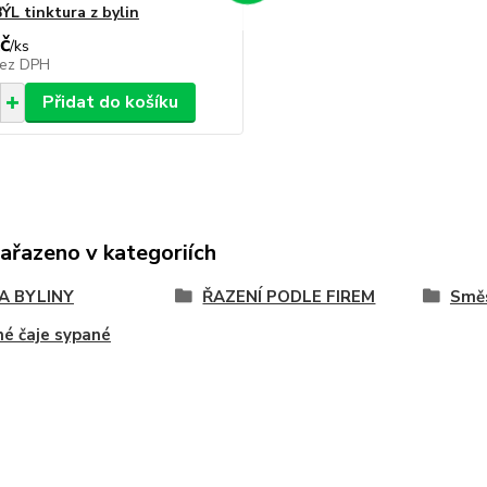
L tinktura z bylin
č
/
ks
ez DPH
Přidat do košíku
zařazeno v kategoriích
 A BYLINY
ŘAZENÍ PODLE FIREM
Směs
né čaje sypané