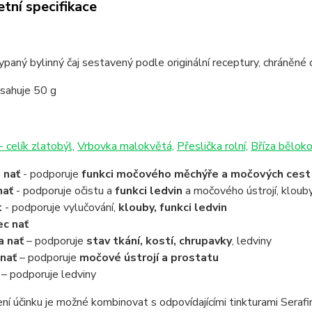
tní specifikace
sypaný bylinný čaj sestavený podle originální receptury, chráněn
bsahuje 50 g
- celík zlatobýl,
Vrbovka malokvětá,
Přeslička rolní,
Bříza běloko
 nať
- podporuje
funkci močového měchýře a močových cest
nať
- podporuje očistu a
funkci ledvin
a močového ústrojí, kloub
t
- podporuje vylučování,
klouby, funkci ledvin
c nať
a nať
– podporuje
stav tkání, kostí, chrupavky
, ledviny
nať
– podporuje
močové ústrojí a prostatu
– podporuje ledviny
ní účinku je možné kombinovat s odpovídajícími tinkturami Serafi