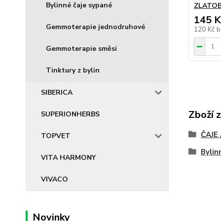
Bylinné čaje sypané
ZLATOBÝ
145 K
Gemmoterapie jednodruhové
120 Kč
b
Gemmoterapie směsi
Tinktury z bylin
SIBERICA
Zboží 
SUPERIONHERBS
ČAJE
TOPVET
Bylin
VITA HARMONY
VIVACO
Novinky