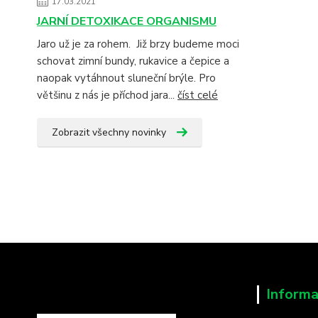
17.03.2021
JARNÍ DETOXIKACE ORGANISMU
Jaro už je za rohem. Již brzy budeme moci
schovat zimní bundy, rukavice a čepice a
naopak vytáhnout sluneční brýle. Pro
většinu z nás je příchod jara...
číst celé
Zobrazit všechny novinky
Informa