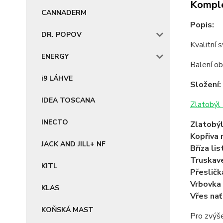
Komple
CANNADERM
Popis:
DR. POPOV
Kvalitní 
ENERGY
Balení o
i9 LÁHVE
Složení:
IDEA TOSCANA
Zlatobýl 
INECTO
Zlatobýl
Kopřiva 
JACK AND JILL+ NF
Bříza lis
Truskave
KITL
Přesličk
Vrbovka 
KLAS
Vřes nať
KOŇSKÁ MAST
Pro zvýše