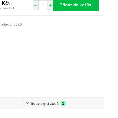
 Kč
/
ks
Přidat do košíku
Kč
bez DPH
roduktu:
5323
Související zboží
1