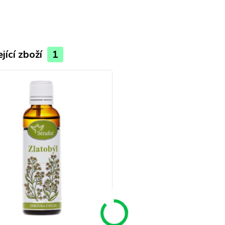
jící zboží
1