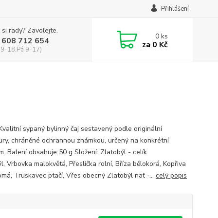
Přihlášení
 si rady? Zavolejte.
0
ks
 608 712 654
za
0 Kč
 9-18,Pá 9-17)
Kvalitní sypaný bylinný čaj sestavený podle originální
ury, chráněné ochrannou známkou, určený na konkrétní
. Balení obsahuje 50 g Složení: Zlatobýl - celík
l, Vrbovka malokvětá, Přeslička rolní, Bříza bělokorá, Kopřiva
má, Truskavec ptačí, Vřes obecný Zlatobýl nať -...
celý popis