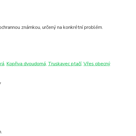
é ochrannou známkou, určený na konkrétní problém.
rá,
Kopřiva dvoudomá,
Truskavec ptačí,
Vřes obecný
y
n.