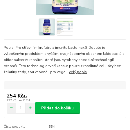
Popis: Pro střevní mikroflóru a imunitu Lactomax® Double je
vylepšeným produktem s vyšším, dvojnásobným obsahem laktobacilů a
bifidobakteriív kapslích, které jsou vyrobeny speciální technologií
Vcaps®. Tato technologie tvoří kapsle pouze z rostlinné celulózy bez
želatiny, tedy jsou vhodné i pro vege...
celý popis
254 Kč
/
ks
227 Kč
bez DPH
Přidat do košíku
Číslo produktu:
554