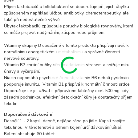
střev.
Příjem laktobacilů a bifidobakterií se doporučuje při jejich úbytku
způsobeném například léčbou antibiotiky, chemoterapeutiky, ale
také při nedostatečné výživě.
Úbytek laktobacilů způsobuje poruchy biologické rovnováhy, která
se může projevit nadýmáním, zácpou nebo průjmem.
Vitaminy skupiny B obsažené v tomto produktu přispívají navíc k
normálnímu energetickému metabolismu a správné činnosti
nervové soustavy.
Vitamin B2 chrání buňky před oxidativním stresem a snižuje míru
únavy a vyčerpání.
Niacin napomáhá psychické činnosti, vitamin B6 neboli pyridoxin
podporuje imunitu. Vitamin B1 přispívá k normální činnosti srdce.
Doporučuje se jej užívat s přípravkem Jablečný ocet 500 mg, kdy
zásadní podmínkou efektivní detoxikační kůry je dostatečný příjem
tekutin.
Doporučené dávkování:
Dospělí 1 - 2 kapsli denně, nejlépe ráno po jídle. Kapsli zapijte
tekutinou. V těhotenství a během kojení určí dávkování lékař.
Balení obsahuje 60 tablet.