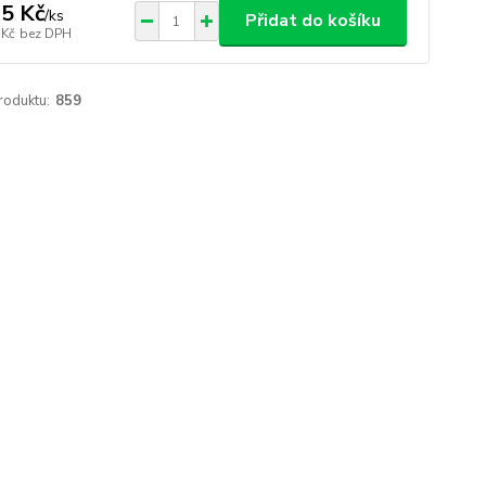
5 Kč
/
ks
Přidat do košíku
 Kč
bez DPH
roduktu:
859