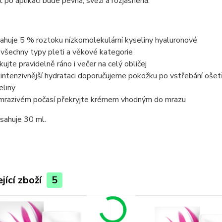
ť po aplikaci bude pevná, svěží a rozjasněná.
ahuje 5 % roztoku nízkomolekulární kyseliny hyaluronové
 všechny typy pleti a věkové kategorie
ikujte pravidelně ráno i večer na celý obličej
 intenzivnější hydrataci doporučujeme pokožku po vstřebání ošet
eliny
 mrazivém počasí překryjte krémem vhodným do mrazu
sahuje 30 ml.
jící zboží
5