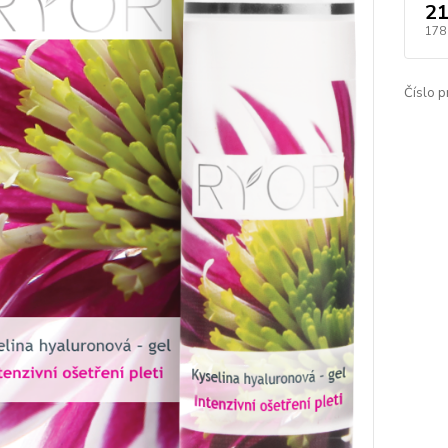
21
178
Číslo p