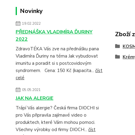
Novinky
19.02.2022
PŘEDNÁŠKA VLADIMÍRA ĎURINY
Zboží 
2022
KOSM
ZdravoTÉKA Vás zve na přednášku pana
Vladimíra Ďuriny na téma Jak vybudovat
Krémy
imunitu a poradit si s postcovidovým
syndromem. Cena: 150 Kč (kapacita...
číst
celé
05.05.2021
JAK NA ALERGIE
Trápí Vás alergie? Česká firma DIOCHI si
pro Vás připravila zajímavé video o
produktech, které Vám mohou pomoci.
Všechny výrobky od firmy DIOCH...
číst