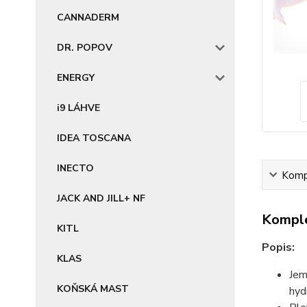
CANNADERM
DR. POPOV
ENERGY
i9 LÁHVE
IDEA TOSCANA
INECTO
Kompl
JACK AND JILL+ NF
Komple
KITL
Popis:
KLAS
Jem
KOŇSKÁ MAST
hyd