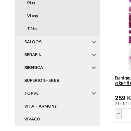
Pleť
Vlasy
Tělo
SALOOS
SERAFIN
SIBERICA
Depigme
SUPERIONHERBS
OŠETŘE
TOPVET
259 K
214 Kč
b
VITA HARMONY
VIVACO