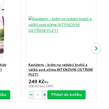
tidy
Kaviderm – krém na redukci kruhů a
Oč
I
váčků pod očima INTENZIVNÍ OETŘENÍ
PLETI
249 Kč
1
/
ks
206 Kč
bez DPH
11
šíku
Přidat do košíku