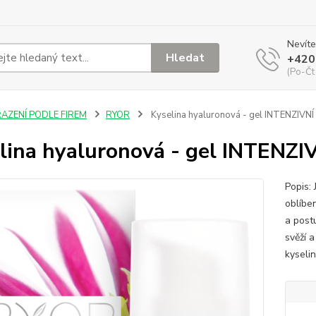
Nevíte
Hledat
+420
(Po-Čt
ŘAZENÍ PODLE FIREM
RYOR
Kyselina hyaluronová - gel INTENZIVN
lina hyaluronová - gel INTENZ
Popis:
oblíben
a post
svěží 
kyseli