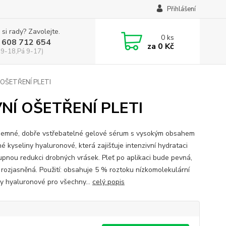
Přihlášení
 si rady? Zavolejte.
0
ks
 608 712 654
za
0 Kč
 9-18,Pá 9-17)
Í OŠETŘENÍ PLETI
IVNÍ OŠETŘENÍ PLETI
 Jemné, dobře vstřebatelné gelové sérum s vysokým obsahem
é kyseliny hyaluronové, která zajišťuje intenzivní hydrataci
upnou redukci drobných vrásek. Pleť po aplikaci bude pevná,
a rozjasněná. Použití: obsahuje 5 % roztoku nízkomolekulární
ny hyaluronové pro všechny...
celý popis