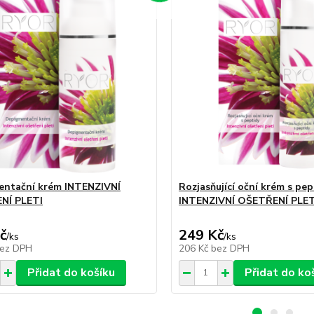
ntační krém INTENZIVNÍ
Rozjasňující oční krém s pep
NÍ PLETI
INTENZIVNÍ OŠETŘENÍ PLET
č
249 Kč
/
ks
/
ks
ez DPH
206 Kč
bez DPH
Přidat do košíku
Přidat do ko