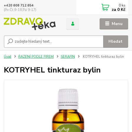
0
ks
+420 608 712 654
za
0 Kč
(Po-Čt 9-18,Pá 9-17)
Menu
Hledat
Úvod
ŘAZENÍ PODLE FIREM
SERAFIN
KOTRYHEL tinkturaz bylin
KOTRYHEL tinkturaz bylin