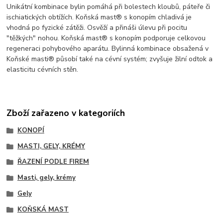
Unikátní kombinace bylin pomáhá při bolestech kloubů, páteře či
ischiatických obtížích. Koňská mast® s konopím chladivá je
vhodná po fyzické zátěži. Osvěží a přináši úlevu při pocitu
"těžkých" nohou. Koňská mast® s konopím podporuje celkovou
regeneraci pohybového aparátu. Bylinná kombinace obsažená v
Koňské masti® působí také na cévní systém; zvyšuje žilní odtok a
elasticitu cévních stěn.
Zboží zařazeno v kategoriích
KONOPÍ
MASTI, GELY, KRÉMY
ŘAZENÍ PODLE FIREM
Masti, gely, krémy
Gely
KOŇSKÁ MAST