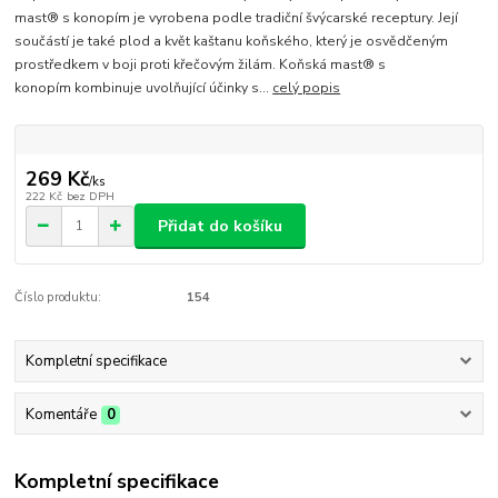
mast® s konopím je vyrobena podle tradiční švýcarské receptury. Její
součástí je také plod a květ kaštanu koňského, který je osvědčeným
prostředkem v boji proti křečovým žilám. Koňská mast® s
konopím kombinuje uvolňující účinky s...
celý popis
269 Kč
/
ks
222 Kč
bez DPH
Přidat do košíku
Číslo produktu:
154
Kompletní specifikace
Komentáře
0
Kompletní specifikace