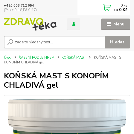
0
ks
+420 608 712 654
za
0 Kč
(Po-Čt 9-18,Pá 9-17)
Menu
Hledat
Úvod
ŘAZENÍ PODLE FIREM
KOŇSKÁ MAST
KOŇSKÁ MAST S
KONOPÍM CHLADIVÁ gel
KOŇSKÁ MAST S KONOPÍM
CHLADIVÁ gel