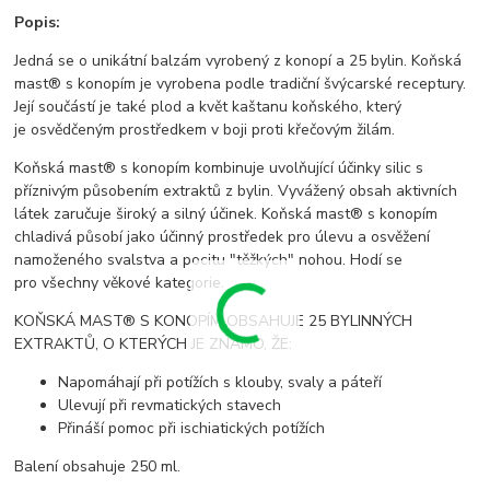
Popis:
Jedná se o unikátní balzám vyrobený z konopí a 25 bylin. Koňská
mast® s konopím je vyrobena podle tradiční švýcarské receptury.
Její součástí je také plod a květ kaštanu koňského, který
je osvědčeným prostředkem v boji proti křečovým žilám.
Koňská mast® s konopím kombinuje uvolňující účinky silic s
příznivým působením extraktů z bylin. Vyvážený obsah aktivních
látek zaručuje široký a silný účinek. Koňská mast® s konopím
chladivá působí jako účinný prostředek pro úlevu a osvěžení
namoženého svalstva a pocitu "těžkých" nohou. Hodí se
pro všechny věkové kategorie.
KOŇSKÁ MAST® S KONOPÍM OBSAHUJE 25 BYLINNÝCH
EXTRAKTŮ, O KTERÝCH JE ZNÁMO, ŽE:
Napomáhají při potížích s klouby, svaly a páteří
Ulevují při revmatických stavech
Přináší pomoc při ischiatických potížích
Balení obsahuje 250 ml.