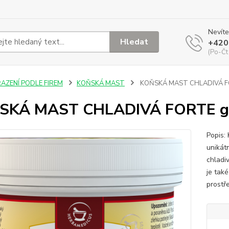
Nevíte
Hledat
+420
(Po-Čt
ŘAZENÍ PODLE FIREM
KOŇSKÁ MAST
KOŇSKÁ MAST CHLADIVÁ F
SKÁ MAST CHLADIVÁ FORTE g
Popis:
unikát
chladiv
je tak
prostř