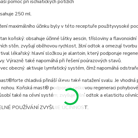
náší pomoc při ischiatických potížích
bsahuje 250 ml.
ení maximálního účinku byly v této receptuře použityvysoké podí
tan koňský: obsahuje účinné látky aescin, třísloviny a flavonoidní
ních stěn, zvyšují oběhovou rychlost, žilní odtok a omezují tvorbu 
tival lékařský: hlavní složkou je alantoin, který podporuje regen
vy. Výrazně také napomáhá při řešení poúrazových stavů.
ovec obecný: aktivuje lymfatický systém, čímž napomáhá odstraňov
st®forte chladivá přináší úlevu také natažení svalu. Je vhodná po
" nohou. Koňská mast® podporuje celkovou regeneraci pohybové
obí také na cévní systém; zvyšuje žilní odtok a elasticitu cévníc
LNÉ POUŽÍVÁNÍ ZVYŠUJE ÚČINNOST.