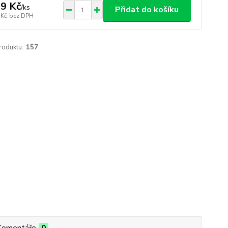
9 Kč
/
ks
Přidat do košíku
 Kč
bez DPH
roduktu:
157
Komentáře
0