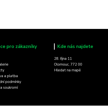
ce pro zákazníky
Kde nás najdete
28. října 11
lerie
Olomouc, 772 00
kty
Hledat na mapě
a a platba
dní podmínky
a soukromí