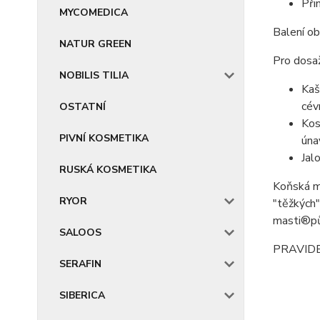
Při
MYCOMEDICA
Balení o
NATUR GREEN
Pro dosaž
NOBILIS TILIA
Kaš
cév
OSTATNÍ
Kos
PIVNÍ KOSMETIKA
úna
Jal
RUSKÁ KOSMETIKA
Koňská ma
RYOR
"těžkých
masti®půs
SALOOS
PRAVIDE
SERAFIN
SIBERICA