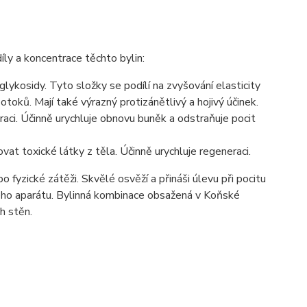
ly a koncentrace těchto bylin:
 glykosidy. Tyto složky se podílí na zvyšování elasticity
otoků. Mají také výrazný protizánětlivý a hojivý účinek.
eraci. Účinně urychluje obnovu buněk a odstraňuje pocit
at toxické látky z těla. Účinně urychluje regeneraci.
 fyzické zátěži. Skvělé osvěží a přináši úlevu při pocitu
ho aparátu. Bylinná kombinace obsažená v Koňské
h stěn.