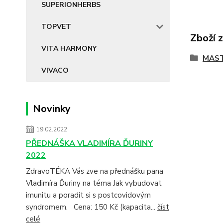
SUPERIONHERBS
TOPVET
Zboží 
VITA HARMONY
MAST
VIVACO
Novinky
19.02.2022
PŘEDNÁŠKA VLADIMÍRA ĎURINY
2022
ZdravoTÉKA Vás zve na přednášku pana
Vladimíra Ďuriny na téma Jak vybudovat
imunitu a poradit si s postcovidovým
syndromem. Cena: 150 Kč (kapacita...
číst
celé