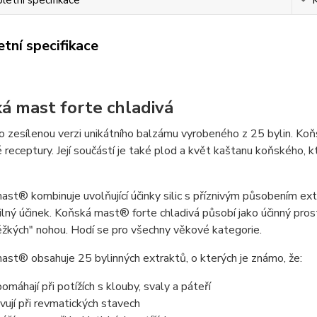
tní specifikace
á mast forte chladivá
o zesílenou verzi unikátního balzámu vyrobeného z 25 bylin. Koň
 receptury. Její součástí je také plod a květ kaštanu koňského,
st® kombinuje uvolňující účinky silic s příznivým působením extr
silný účinek. Koňská mast® forte chladivá působí jako účinný pr
ěžkých" nohou. Hodí se pro všechny věkové kategorie.
st® obsahuje 25 bylinných extraktů, o kterých je známo, že:
omáhají při potížích s klouby, svaly a páteří
vují při revmatických stavech