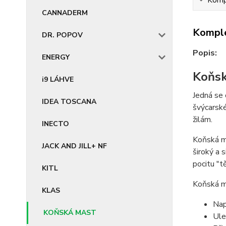
CANNADERM
Komple
DR. POPOV
Popis:
ENERGY
Koňsk
i9 LÁHVE
Jedná se 
IDEA TOSCANA
švýcarské
žilám.
INECTO
Koňská ma
JACK AND JILL+ NF
široký a 
pocitu "t
KITL
Koňská ma
KLAS
Nap
KOŇSKÁ MAST
Ule