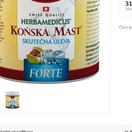
31
264
Číslo p
etní specifikace