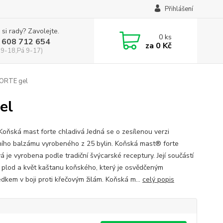
Přihlášení
 si rady? Zavolejte.
0
ks
 608 712 654
za
0 Kč
 9-18,Pá 9-17)
ORTE gel
el
 Koňská mast forte chladivá Jedná se o zesílenou verzi
ního balzámu vyrobeného z 25 bylin. Koňská mast® forte
á je vyrobena podle tradiční švýcarské receptury. Její součástí
é plod a květ kaštanu koňského, který je osvědčeným
edkem v boji proti křečovým žilám. Koňská m...
celý popis