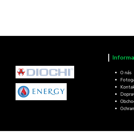
Informa
O nás
Fotoga
Konta
Doprav
Obcho
Ochran