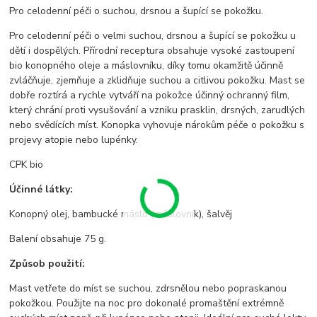
Pro celodenní péči o suchou, drsnou a šupící se pokožku.
Pro celodenní péči o velmi suchou, drsnou a šupící se pokožku u
dětí i dospělých. Přírodní receptura obsahuje vysoké zastoupení
bio konopného oleje a máslovníku, díky tomu okamžitě účinně
zvláčňuje, zjemňuje a zklidňuje suchou a citlivou pokožku. Mast se
dobře roztírá a rychle vytváří na pokožce účinný ochranný film,
který chrání proti vysušování a vzniku prasklin, drsných, zarudlých
nebo svědících míst. Konopka vyhovuje nárokům péče o pokožku s
projevy atopie nebo lupénky.
CPK bio
Účinné látky:
Konopný olej, bambucké máslo (máslovník), šalvěj
Balení obsahuje 75 g.
Způsob použití:
Mast vetřete do míst se suchou, zdrsnělou nebo popraskanou
pokožkou. Použijte na noc pro dokonalé promaštění extrémně