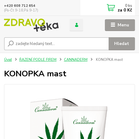
0
ks
+420 608 712 654
za
0 Kč
(Po-Čt 9-18,Pá 9-17)
Menu
Hledat
Úvod
ŘAZENÍ PODLE FIREM
CANNADERM
KONOPKA mast
KONOPKA mast