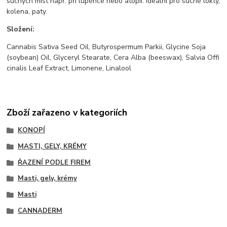
suchých míst např. při lupénce nebo atopii. Ideální pro suché lokty,
kolena, paty.
Složení:
Cannabis Sativa Seed Oil, Butyrospermum Parkii, Glycine Soja
(soybean) Oil, Glyceryl Stearate, Cera Alba (beeswax), Salvia Offi
cinalis Leaf Extract, Limonene, Linalool
Zboží zařazeno v kategoriích
KONOPÍ
MASTI, GELY, KRÉMY
ŘAZENÍ PODLE FIREM
Masti, gely, krémy
Masti
CANNADERM