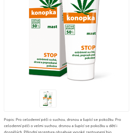
Popis: Pro celodenní péči o suchou, drsnou a šupící se pokožku. Pro
celodenní péči o velmi suchou, drsnou a šupící se pokožku u dětí i
dospělých. Přírodní receptura obsahuje vysoké zastoupení bio