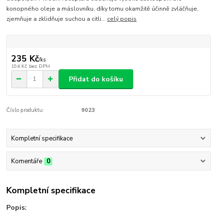
konopného oleje a máslovníku, díky tomu okamžitě účinně zvláčňuje,
zjemňuje a zklidňuje suchou a citli...
celý popis
235 Kč
/
ks
194 Kč
bez DPH
Přidat do košíku
Číslo produktu:
9023
Kompletní specifikace
Komentáře
0
Kompletní specifikace
Popis: