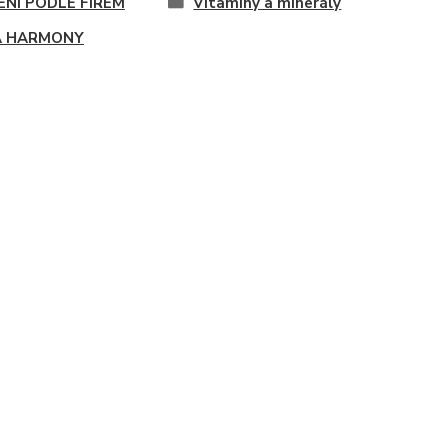
ENÍ PODLE FIREM
Vitamíny a minerály
A HARMONY