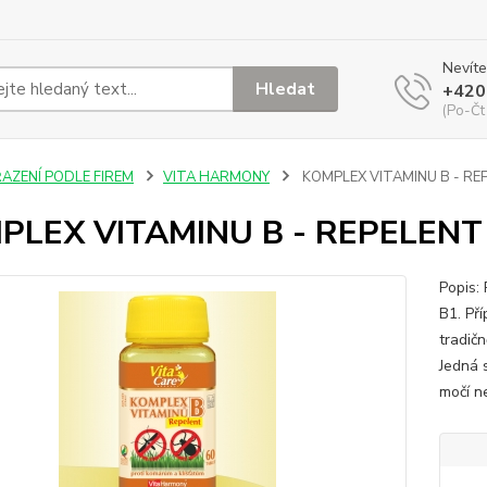
Nevíte
Hledat
+420
(Po-Čt
ŘAZENÍ PODLE FIREM
VITA HARMONY
KOMPLEX VITAMINU B - REP
PLEX VITAMINU B - REPELENT 
Popis:
B1. Př
tradič
Jedná 
močí n