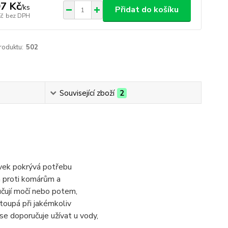
7 Kč
/
ks
Přidat do košíku
Kč
bez DPH
roduktu:
502
Související zboží
2
vek pokrývá potřebu
na proti komárům a
učují močí nebo potem,
toupá při jakémkoliv
se doporučuje užívat u vody,