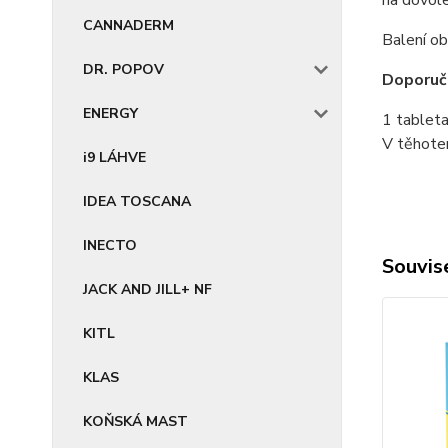
na dovole
CANNADERM
Balení ob
DR. POPOV
Doporuč
ENERGY
1 tableta
V těhoten
i9 LÁHVE
IDEA TOSCANA
INECTO
Souvise
JACK AND JILL+ NF
KITL
KLAS
KOŇSKÁ MAST