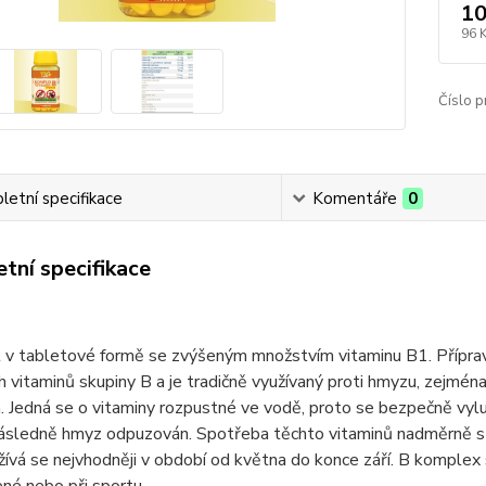
10
96 
Číslo p
etní specifikace
Komentáře
0
tní specifikace
 v tabletové formě se zvýšeným množstvím vitaminu B1. Přípra
ch vitaminů skupiny B a je tradičně využívaný proti hmyzu, zejmé
. Jedná se o vitaminy rozpustné ve vodě, proto se bezpečně vyl
 následně hmyz odpuzován. Spotřeba těchto vitaminů nadměrně s
žívá se nejvhodněji v období od května do konce září. B komplex 