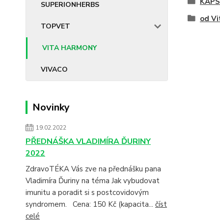
KAPS
SUPERIONHERBS
od V
TOPVET
VITA HARMONY
VIVACO
Novinky
19.02.2022
PŘEDNÁŠKA VLADIMÍRA ĎURINY
2022
ZdravoTÉKA Vás zve na přednášku pana
Vladimíra Ďuriny na téma Jak vybudovat
imunitu a poradit si s postcovidovým
syndromem. Cena: 150 Kč (kapacita...
číst
celé