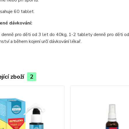
né nebo při sportu.
sahuje 60 tablet.
ené dávkování:
 denně pro děti od 3 let do 40kg, 1-2 tablety denně pro děti o
ství a během kojení určí dávkování lékař.
jící zboží
2