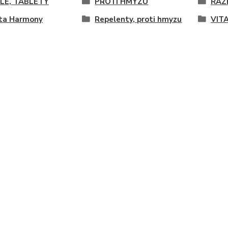
LE, TABLETY
PROTI HMYZU
ŘAZ
ita Harmony
Repelenty, proti hmyzu
VIT