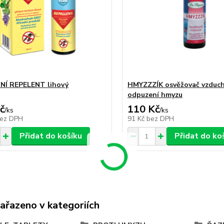
NÍ REPELENT lihový
HMYZZZÍK osvěžovač vzduch
odpuzení hmyzu
č
110 Kč
/
ks
/
ks
ez DPH
91 Kč
bez DPH
Přidat do košíku
Přidat do ko
zařazeno v kategoriích