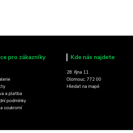
ce pro zákazníky
Kde nás najdete
28. října 11
lerie
Olomouc, 772 00
kty
Hledat na mapě
a a platba
dní podmínky
a soukromí