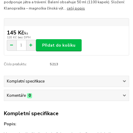
podporuje játra a trávení. Balení obsahuje 50 ml (1100 kapek). Složení:
Klanopraška – magnolka čínská výt...
celý popis
145 Kč
/
ks
120 Kč
bez DPH
Přidat do košíku
Číslo produktu:
5213
Kompletní specifikace
Komentáře
0
Kompletní specifikace
Popis: