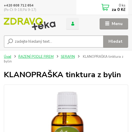
0
ks
+420 608 712 654
za
0 Kč
(Po-Čt 9-18,Pá 9-17)
Menu
Hledat
Úvod
ŘAZENÍ PODLE FIREM
SERAFIN
KLANOPRAŠKA tinktura z
bylin
KLANOPRAŠKA tinktura z bylin