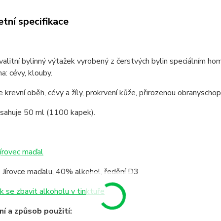
tní specifikace
valitní bylinný výtažek vyrobený z čerstvých bylin speciálním 
a: cévy, klouby.
 krevní oběh, cévy a žíly, prokrvení kůže, přirozenou obranyschop
bsahuje 50 ml (1100 kapek).
jírovec maďal
 Jírovce maďalu, 40% alkohol, ředění D3
k se zbavit alkoholu v tinktuře
í a způsob použití: