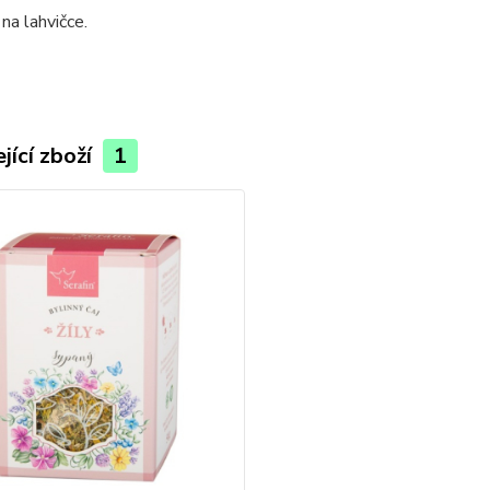
a lahvičce.
jící zboží
1