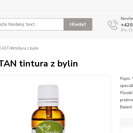
Nevíte
Hledat
+420
(Po-Čt
AŠTAN tintura z bylin
AN tintura z bylin
Popis: 
speciá
Působí 
prokrv
Balení