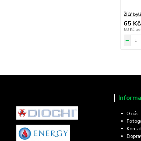
ŽÍLY byl
65 Kč
58 Kč
be
Informa
O nás
Fotoga
Konta
Doprav