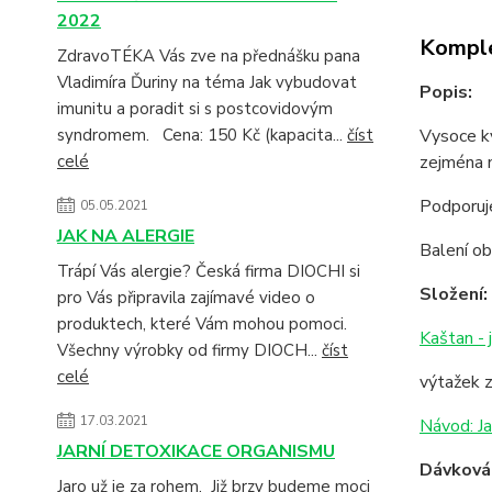
2022
Komple
ZdravoTÉKA Vás zve na přednášku pana
Vladimíra Ďuriny na téma Jak vybudovat
Popis:
imunitu a poradit si s postcovidovým
Vysoce k
syndromem. Cena: 150 Kč (kapacita...
číst
zejména n
celé
Podporuje
05.05.2021
JAK NA ALERGIE
Balení o
Trápí Vás alergie? Česká firma DIOCHI si
Složení:
pro Vás připravila zajímavé video o
produktech, které Vám mohou pomoci.
Kaštan - 
Všechny výrobky od firmy DIOCH...
číst
celé
výtažek z
17.03.2021
Návod: Ja
JARNÍ DETOXIKACE ORGANISMU
Dávkován
Jaro už je za rohem. Již brzy budeme moci