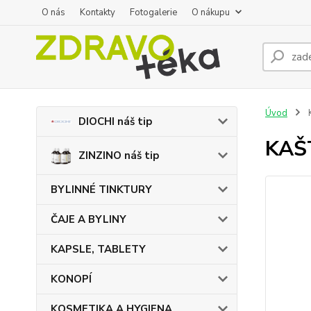
O nás
Kontakty
Fotogalerie
O nákupu
Úvod
K
DIOCHI náš tip
KAŠT
ZINZINO náš tip
BYLINNÉ TINKTURY
ČAJE A BYLINY
KAPSLE, TABLETY
KONOPÍ
KOSMETIKA A HYGIENA