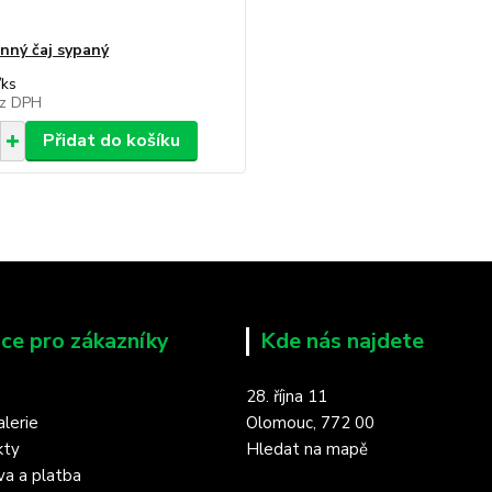
inný čaj sypaný
/
ks
z DPH
Přidat do košíku
ce pro zákazníky
Kde nás najdete
28. října 11
lerie
Olomouc, 772 00
kty
Hledat na mapě
a a platba