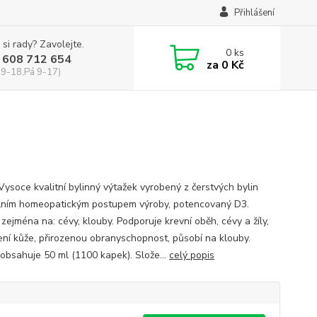
Přihlášení
 si rady? Zavolejte.
0
ks
 608 712 654
za
0 Kč
 9-18,Pá 9-17)
Vysoce kvalitní bylinný výtažek vyrobený z čerstvých bylin
lním homeopatickým postupem výroby, potencovaný D3.
zejména na: cévy, klouby. Podporuje krevní oběh, cévy a žíly,
ení kůže, přirozenou obranyschopnost, působí na klouby.
 obsahuje 50 ml (1100 kapek). Slože...
celý popis