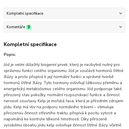
Kompletní specifikace
Komentáře
0
Kompletní specifikace
Popis:
Jód je velmi důležitý biogenní prvek, který je nezbytně nutný pro
správnou funkci celého organismu. Jód je součástí hormonů štítné
žlázy, a proto přispívá k její normální funkci a správné tvorbě
hormonů štítné žlázy. Tyto hormony ovlivňují látkovou přeměnu a
energetický metabolismus celého organismu. Jód podporuje také
přirozený stav pokožky, normální rozpoznávací funkce a činnost
nervové soustavy. Kelp je mořská řasa, která je přírodním zdrojem
jódu. Kelp má vliv na podporu normálního trávení – stimuluje
přirozenou činnost střevního traktu, přispívá k pocitu sytosti a
napomáhá ke kontrole tělesné hmotnosti. Díky přirozeně
vysokému obsahu jódu kelp ovlivňuje činnost štítné žlázy, včetně