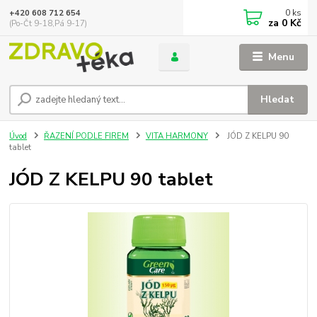
0
ks
+420 608 712 654
za
0 Kč
(Po-Čt 9-18,Pá 9-17)
Menu
Hledat
Úvod
ŘAZENÍ PODLE FIREM
VITA HARMONY
JÓD Z KELPU 90
tablet
JÓD Z KELPU 90 tablet