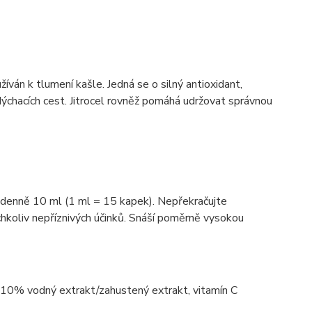
žíván k tlumení kašle. Jedná se o silný antioxidant,
 dýchacích cest. Jitrocel rovněž pomáhá udržovat správnou
x denně 10 ml (1 ml = 15 kapek). Nepřekračujte
hkoliv nepříznivých účinků. Snáší poměrně vysokou
a) 10% vodný extrakt/zahustený extrakt, vitamín C