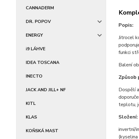
CANNADERM
Komple
DR. POPOV
Popis:
ENERGY
Jitrocel 
podporuje
i9 LÁHVE
funkci st
IDEA TOSCANA
Balení ob
INECTO
Způsob p
Dospělí a
JACK AND JILL+ NF
doporučen
KITL
teplotu, 
Složení:
KLAS
invertní/
KOŇSKÁ MAST
(kyselina