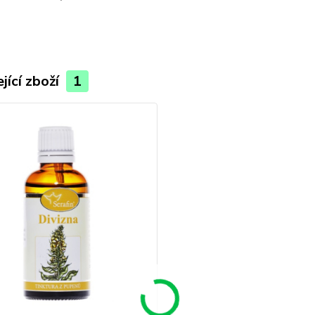
jící zboží
1