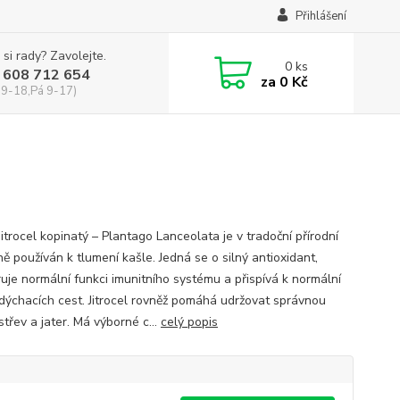
Přihlášení
 si rady? Zavolejte.
0
ks
 608 712 654
za
0 Kč
 9-18,Pá 9-17)
Jitrocel kopinatý – Plantago Lanceolata je v tradoční přírodní
ě používán k tlumení kašle. Jedná se o silný antioxidant,
uje normální funkci imunitního systému a přispívá k normální
 dýchacích cest. Jitrocel rovněž pomáhá udržovat správnou
střev a jater. Má výborné c...
celý popis