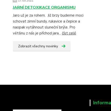
17.03.2021
JARNÍ DETOXIKACE ORGANISMU
Jaro už je za rohem. Již brzy budeme moci
schovat zimní bundy, rukavice a čepice a
naopak vytáhnout sluneční brýle. Pro
většinu z nás je příchod jara...
číst celé
Zobrazit všechny novinky
Informa