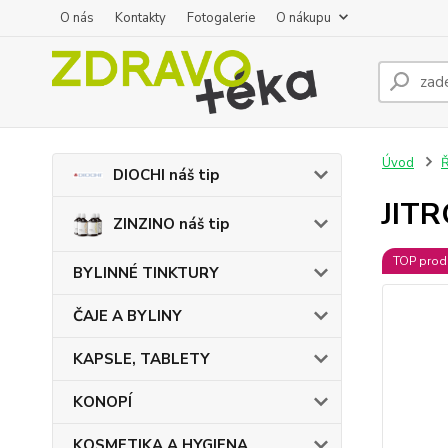
O nás
Kontakty
Fotogalerie
O nákupu
Úvod
DIOCHI náš tip
JITR
ZINZINO náš tip
TOP prod
BYLINNÉ TINKTURY
ČAJE A BYLINY
KAPSLE, TABLETY
KONOPÍ
KOSMETIKA A HYGIENA