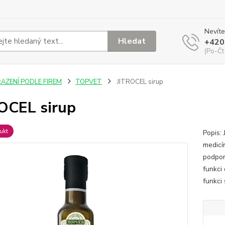
Nevíte
Hledat
+420
(Po-Čt
ŘAZENÍ PODLE FIREM
TOPVET
JITROCEL sirup
OCEL sirup
ukt
Popis: 
medicín
podpor
funkci
funkci 