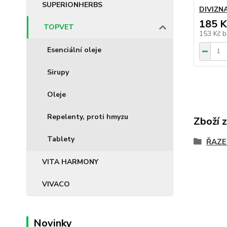
SUPERIONHERBS
DIVIZNA
185 K
TOPVET
153 Kč
b
Esenciální oleje
Sirupy
Oleje
Repelenty, proti hmyzu
Zboží 
Tablety
ŘAZE
VITA HARMONY
VIVACO
Novinky