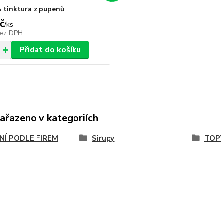
 tinktura z pupenů
č
/
ks
ez DPH
Přidat do košíku
zařazeno v kategoriích
NÍ PODLE FIREM
Sirupy
TOP