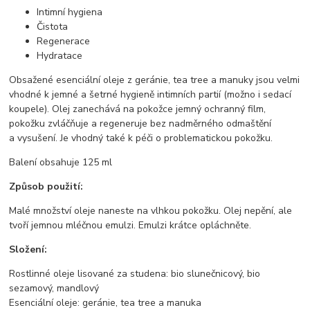
Intimní hygiena
Čistota
Regenerace
Hydratace
Obsažené esenciální oleje z geránie, tea tree a manuky jsou velmi
vhodné k jemné a šetrné hygieně intimních partií (možno i sedací
koupele). Olej zanechává na pokožce jemný ochranný film,
pokožku zvláčňuje a regeneruje bez nadměrného odmaštění
a vysušení. Je vhodný také k péči o problematickou pokožku.
Balení obsahuje 125 ml
Způsob použití:
Malé množství oleje naneste na vlhkou pokožku. Olej nepění, ale
tvoří jemnou mléčnou emulzi. Emulzi krátce opláchněte.
Složení:
Rostlinné oleje lisované za studena: bio slunečnicový, bio
sezamový, mandlový
Esenciální oleje: geránie, tea tree a manuka