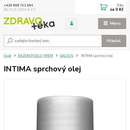
0
ks
+420 608 712 654
za
0 Kč
(Po-Čt 9-18,Pá 9-17)
Menu
Hledat
Úvod
ŘAZENÍ PODLE FIREM
SALOOS
INTIMA sprchový olej
INTIMA sprchový olej