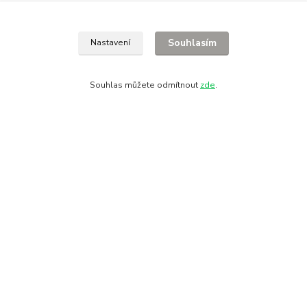
Souhlasím
Nastavení
Souhlas můžete odmítnout
zde
.
Informace pro zákazníky
O nás
Fotogalerie
Kontakty
Doprava a platba
Obchodní podmínky