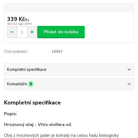
339 Kč
/
ks
303 Kč
bez DPH
Přidat do košíku
Číslo produktu:
10007
Kompletní specifikace
Komentáře
0
Kompletní specifikace
Popis:
Hroznový olej - Vitis vinifera oil
Olej z hroznových jader je bohatý na celou řadu biologicky