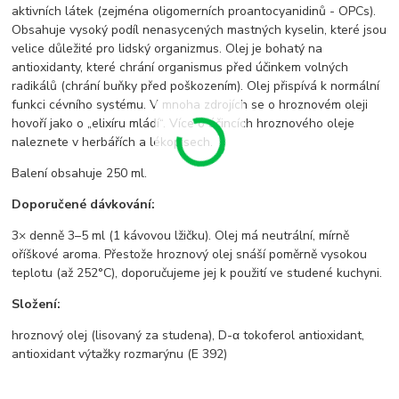
aktivních látek (zejména oligomerních proantocyanidinů - OPCs).
Obsahuje vysoký podíl nenasycených mastných kyselin, které jsou
velice důležité pro lidský organizmus. Olej je bohatý na
antioxidanty, které chrání organismus před účinkem volných
radikálů (chrání buňky před poškozením). Olej přispívá k normální
funkci cévního systému. V mnoha zdrojích se o hroznovém oleji
hovoří jako o „elixíru mládí“. Více o účincích hroznového oleje
naleznete v herbářích a lékopisech.
Balení obsahuje 250 ml.
Doporučené dávkování:
3× denně 3–5 ml (1 kávovou lžičku). Olej má neutrální, mírně
oříškové aroma. Přestože hroznový olej snáší poměrně vysokou
teplotu (až 252°C), doporučujeme jej k použití ve studené kuchyni.
Složení:
hroznový olej (lisovaný za studena), D-α tokoferol antioxidant,
antioxidant výtažky rozmarýnu (E 392)