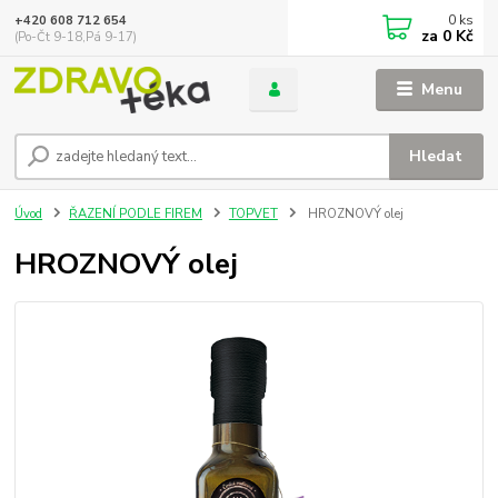
0
ks
+420 608 712 654
za
0 Kč
(Po-Čt 9-18,Pá 9-17)
Menu
Hledat
Úvod
ŘAZENÍ PODLE FIREM
TOPVET
HROZNOVÝ olej
HROZNOVÝ olej