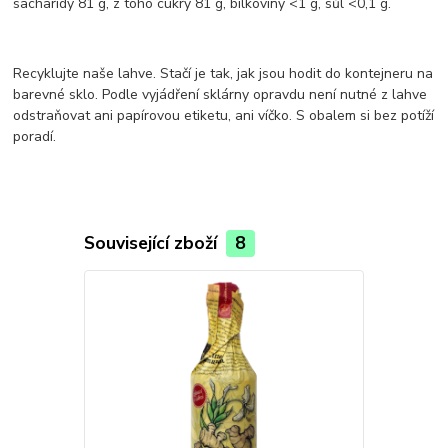
sacharidy 81 g, z toho cukry 81 g, bílkoviny <1 g, sůl <0,1 g.
Recyklujte naše lahve. Stačí je tak, jak jsou hodit do kontejneru na
barevné sklo. Podle vyjádření sklárny opravdu není nutné z lahve
odstraňovat ani papírovou etiketu, ani víčko. S obalem si bez potíží
poradí.
Související zboží
8