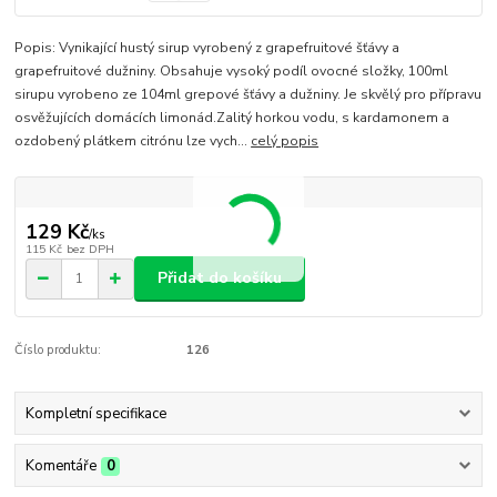
Popis: Vynikající hustý sirup vyrobený z grapefruitové šťávy a
grapefruitové dužniny. Obsahuje vysoký podíl ovocné složky, 100ml
sirupu vyrobeno ze 104ml grepové šťávy a dužniny. Je skvělý pro přípravu
osvěžujících domácích limonád.Zalitý horkou vodu, s kardamonem a
ozdobený plátkem citrónu lze vych...
celý popis
129 Kč
/
ks
115 Kč
bez DPH
Přidat do košíku
Číslo produktu:
126
Kompletní specifikace
Komentáře
0