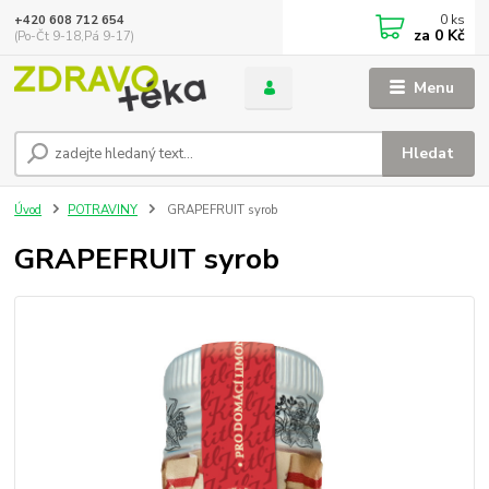
0
ks
+420 608 712 654
za
0 Kč
(Po-Čt 9-18,Pá 9-17)
Menu
Hledat
Úvod
POTRAVINY
GRAPEFRUIT syrob
GRAPEFRUIT syrob