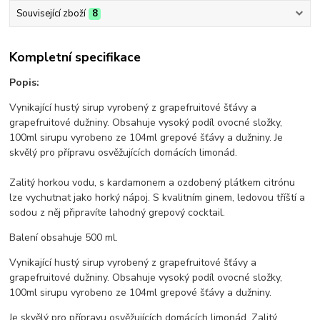
Související zboží
8
Kompletní specifikace
Popis:
Vynikající hustý sirup vyrobený z grapefruitové šťávy a
grapefruitové dužniny. Obsahuje vysoký podíl ovocné složky,
100ml sirupu vyrobeno ze 104ml grepové šťávy a dužniny. Je
skvělý pro přípravu osvěžujících domácích limonád.
Zalitý horkou vodu, s kardamonem a ozdobený plátkem citrónu
lze vychutnat jako horký nápoj. S kvalitním ginem, ledovou tříští a
sodou z něj připravíte lahodný grepový cocktail.
Balení obsahuje 500 ml.
Vynikající hustý sirup vyrobený z grapefruitové šťávy a
grapefruitové dužniny. Obsahuje vysoký podíl ovocné složky,
100ml sirupu vyrobeno ze 104ml grepové šťávy a dužniny.
Je skvělý pro přípravu osvěžujících domácích limonád. Zalitý