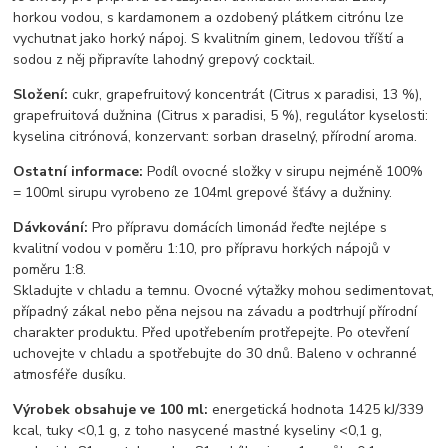
horkou vodou, s kardamonem a ozdobený plátkem citrónu lze
vychutnat jako horký nápoj. S kvalitním ginem, ledovou tříští a
sodou z něj připravíte lahodný grepový cocktail.
Složení:
cukr, grapefruitový koncentrát (Citrus x paradisi, 13 %),
grapefruitová dužnina (Citrus x paradisi, 5 %), regulátor kyselosti:
kyselina citrónová, konzervant: sorban draselný, přírodní aroma.
Ostatní informace:
Podíl ovocné složky v sirupu nejméně 100%
= 100ml sirupu vyrobeno ze 104ml grepové šťávy a dužniny.
Dávkování:
Pro přípravu domácích limonád řeďte nejlépe s
kvalitní vodou v poměru 1:10, pro přípravu horkých nápojů v
poměru 1:8.
Skladujte v chladu a temnu. Ovocné výtažky mohou sedimentovat,
případný zákal nebo pěna nejsou na závadu a podtrhují přírodní
charakter produktu. Před upotřebením protřepejte. Po otevření
uchovejte v chladu a spotřebujte do 30 dnů. Baleno v ochranné
atmosféře dusíku.
Výrobek obsahuje ve 100 ml:
energetická hodnota 1425 kJ/339
kcal, tuky <0,1 g, z toho nasycené mastné kyseliny <0,1 g,