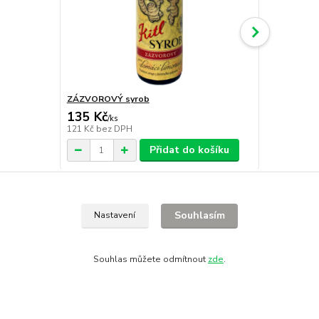
ZÁZVOROVÝ syrob
VIŠŇOVÝ sy
135 Kč
135 Kč
/
ks
/
ks
121 Kč
bez DPH
121 Kč
bez 
Přidat do košíku
Souhlasím
Nastavení
Zboží zařazeno v kategoriích
Souhlas můžete odmítnout
zde
.
POTRAVINY
ŘAZENÍ PODLE FIREM
Sirupy