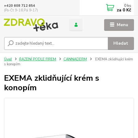
0
ks
+420 608 712 654
za
0 Kč
(Po-Čt 9-18,Pá 9-17)
Menu
Hledat
Úvod
ŘAZENÍ PODLE FIREM
CANNADERM
EXEMA zklidňující krém
s konopím
EXEMA zklidňující krém s
konopím