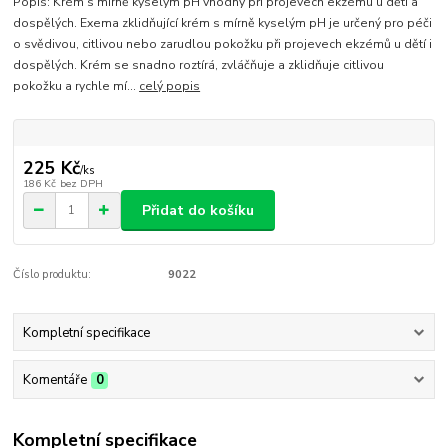
Popis: Krém s mírně kyselým pH vhodný při projevech ekzému u dětí a
dospělých. Exema zklidňující krém s mírně kyselým pH je určený pro péči
o svědivou, citlivou nebo zarudlou pokožku při projevech ekzémů u dětí i
dospělých. Krém se snadno roztírá, zvláčňuje a zklidňuje citlivou
pokožku a rychle mí...
celý popis
225 Kč
/
ks
186 Kč
bez DPH
Přidat do košíku
Číslo produktu:
9022
Kompletní specifikace
Komentáře
0
Kompletní specifikace