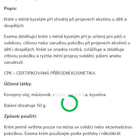
Popis:
Krém s mírně kyselým pH vhodný při projevech ekzému u dětí a
dospělých.
Exema zklidňující krém s mírně kyselým pH je určený pro péči o
svědivou, citlivou nebo zarudlou pokožku při projevech ekzémů u
dětí i dospělých. Krém se snadno roztírá, zvláčňuje a zklidňuje
citlivou pokožku a rychle mírní projevy svědění, pálení anebo
zarudnutí.
CPK – CERTIFIKOVANÁ PŘÍRODNÍ KOSMETIKA
Účinné látky:
Konopný olej, máslovník, myrha, majoránka, kyselina
Balení obsahuje 50 g.
Způsob použití:
Krém jemně vetřete pouze na místa se svědící nebo ekzematickou
pokožkou. Exema krém používejte podle potřeby i několikrát