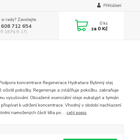
Přihlášení
 si rady? Zavolejte.
0
ks
 608 712 654
za
0 Kč
 9-18,Pá 9-17)
 Podpora koncentrace Regenerace Hydratace Bylinný olej
é očistě pokožky. Regeneruje a zvláčňuje pokožku, zabraňuje
jímu vysušování. Obsažené esenciální oleje eukalypt a tymián
přispívat k udržení koncentrace. Vhodný v období nachlazení
lnění namožených částí těla po ...
celý popis