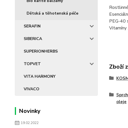
Bio karité balzámy
Rostlinné
Dětská a těhotenská péče
Esenciáln
PEG-40 so
SERAFIN
Vitamíny 
SIBERICA
SUPERIONHERBS
TOPVET
Zboží 
VITA HARMONY
KOSM
VIVACO
Sprch
oleje
Novinky
19.02.2022