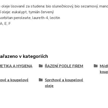
 oleje lisované za studena: bio slunečnicový, bio sezamový, ma
í oleje: eukalypt, tymián červený
rbitan peroleate, laureth-4, lecitin
A, E, F
zařazeno v kategoriích
ETIKA A HYGIENA
ŘAZENÍ PODLE FIREM
Mýdl
koup
ové a koupelové
Sprchové a koupelové
oleje