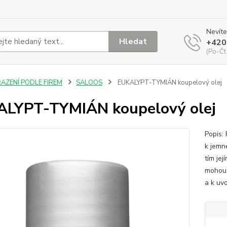
Nevíte
Hledat
+420
(Po-Čt
ŘAZENÍ PODLE FIREM
SALOOS
EUKALYPT-TYMIÁN koupelový olej
LYPT-TYMIÁN koupelový olej
Popis:
k jemn
tím je
mohou 
a k uvo