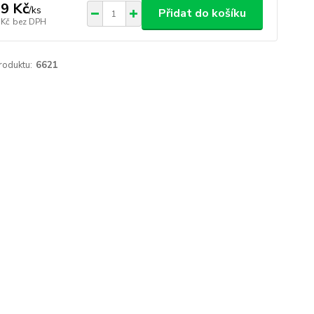
9 Kč
/
ks
Přidat do košíku
 Kč
bez DPH
roduktu:
6621