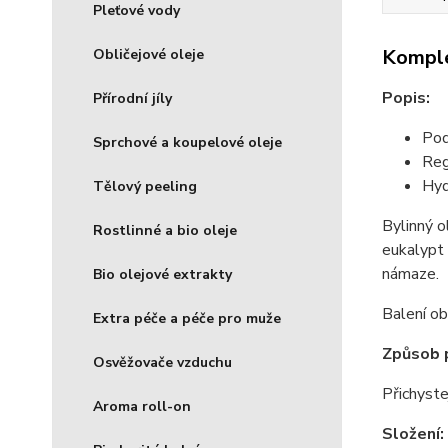
Pleťové vody
Komple
Obličejové oleje
Popis:
Přírodní jíly
Pod
Sprchové a koupelové oleje
Reg
Hyd
Tělový peeling
Bylinný o
Rostlinné a bio oleje
eukalypt 
námaze.
Bio olejové extrakty
Balení o
Extra péče a péče pro muže
Způsob p
Osvěžovače vzduchu
Přichyste
Aroma roll-on
Složení: