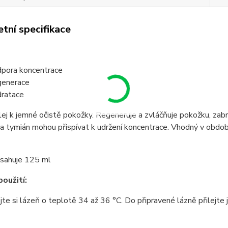
tní specifikace
pora koncentrace
enerace
ratace
lej k jemné očistě pokožky. Regeneruje a zvláčňuje pokožku, zabr
a tymián mohou přispívat k udržení koncentrace. Vhodný v období
bsahuje 125 ml
oužití:
jte si lázeň o teplotě 34 až 36 °C. Do připravené lázně přilejte je