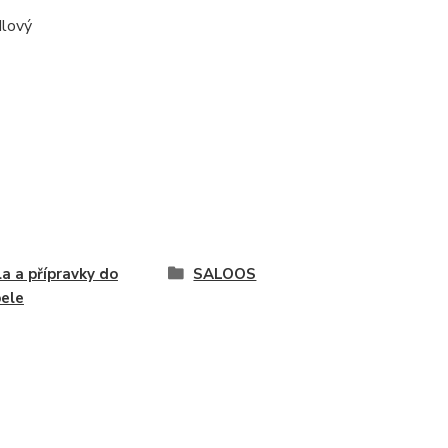
ndlový
a a přípravky do
SALOOS
ele