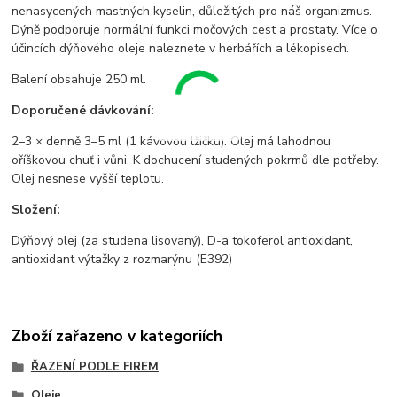
nenasycených mastných kyselin, důležitých pro náš organizmus.
Dýně podporuje normální funkci močových cest a prostaty. Více o
účincích dýňového oleje naleznete v herbářích a lékopisech.
Balení obsahuje 250 ml.
Doporučené dávkování:
2–3 × denně 3–5 ml (1 kávovou lžičku). Olej má lahodnou
oříškovou chuť i vůni. K dochucení studených pokrmů dle potřeby.
Olej nesnese vyšší teplotu.
Složení:
Dýňový olej (za studena lisovaný), D-a tokoferol antioxidant,
antioxidant výtažky z rozmarýnu (E392)
Zboží zařazeno v kategoriích
ŘAZENÍ PODLE FIREM
Oleje