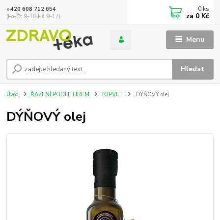
0
ks
+420 608 712 654
za
0 Kč
(Po-Čt 9-18,Pá 9-17)
Menu
Hledat
Úvod
ŘAZENÍ PODLE FIREM
TOPVET
DÝŇOVÝ olej
DÝŇOVÝ olej