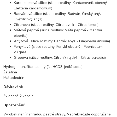
Kardamomová silice (silice rostliny: Kardamovník obecný -
Elettaria cardamomum)
Badyánová silice (silice rostliny: Badyán, Čínský anýz,
Hvězdicový anýz)
Citronová (silice rostliny: Citronovník - Citrus limon)
Mátová peprná (silice rostliny: Máta peprná - Mentha
piperita)
Anýzová (silice rostliny: Bedrník anýz - Pimpinella anisum)
Fenyklová (silice rostliny: Fenykl obecný - Foeniculum
vulgare
Grepová (silice rostliny: Citroník rajský – Citrus paradisi)
Hydrogen uhličitan sodný (NaHCO3, jedlá soda)
Želatina
Maltodextrin
Dávkování:
3x denně 2 kapsle
Upozornění:
Výrobek není náhradou pestré stravy. Nepřekračujte doporučené