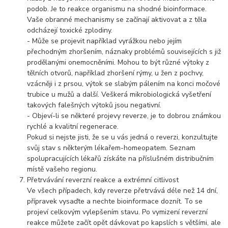
podob. Je to reakce organismu na shodné bioinformace.
Vaše obranné mechanismy se začínají aktivovat a z těla
odcházejí toxické zplodiny.
- Může se projevit například vyrážkou nebo jejím
přechodným zhoršením, náznaky problémů souvisejících s již
prodělanými onemocněními. Mohou to být různé výtoky z
tělních otvorů, například zhoršení rýmy, u žen z pochvy,
vzácněji i z prsou, výtok se slabým pálením na konci močové
trubice u mužů a další. Veškerá mikrobiologická vyšetření
takových falešných výtoků jsou negativní.
- Objeví-li se některé projevy reverze, je to dobrou známkou
rychlé a kvalitní regenerace.
Pokud si nejste jisti, že se u vás jedná o reverzi, konzultujte
svůj stav s některým lékařem-homeopatem. Seznam
spolupracujících lékařů získáte na příslušném distribučním
místě vašeho regionu.
Přetrvávání reverzní reakce a extrémní citlivost
Ve všech případech, kdy reverze přetrvává déle než 14 dní,
přípravek vysaďte a nechte bioinformace doznít. To se
projeví celkovým vylepšením stavu. Po vymizení reverzní
reakce můžete začít opět dávkovat po kapslích s většími, ale