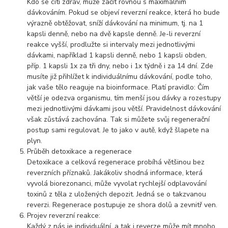
Kdo se cítí zdráv, může začít rovnou s maximálním
dávkováním. Pokud se objeví reverzní reakce, která ho bude
výrazně obtěžovat, sníží dávkování na minimum, tj. na 1
kapsli denně, nebo na dvě kapsle denně. Je-li reverzní
reakce vyšší, prodlužte si intervaly mezi jednotlivými
dávkami, například 1 kapsli denně, nebo 1 kapsli obden,
příp. 1 kapsli 1x za tři dny, nebo i 1x týdně i za 14 dní. Zde
musíte již přihlížet k individuálnímu dávkování, podle toho,
jak vaše tělo reaguje na bioinformace. Platí pravidlo: Čím
větší je odezva organismu, tím menší jsou dávky a rozestupy
mezi jednotlivými dávkami jsou větší. Pravidelnost dávkování
však zůstává zachována. Tak si můžete svůj regenerační
postup sami regulovat. Je to jako v autě, když šlapete na
plyn.
Průběh detoxikace a regenerace
Detoxikace a celková regenerace probíhá většinou bez
reverzních příznaků. Jakákoliv shodná informace, která
vyvolá biorezonanci, může vyvolat rychlejší odplavování
toxinů z těla z uložených depozit. Jedná se o takzvanou
reverzi. Regenerace postupuje ze shora dolů a zevnitř ven.
Projev reverzní reakce:
Každý z nás je individuální, a tak i reverze může mít mnoho