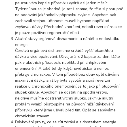
pauzou vám kapsle přípravku vydrží asi jeden měsíc.
Týdenní pauza je vhodná, je totiž známo, že tělo si postupně
na podávání jakéhokoliv přípravku zvykne. Abychom pak
zachovali stejnou účinnost, museli bychom například
zvyšovat dávky. Přechodné zhoršení, neboli reverzní reakce
je pouze pozitivní regenerační efekt.
Akutní stavy orgánové disharmonie a náhlého nedostatku
energie
Čerstvá orgánová disharmonie si žádá vyšší okamžitou
dávku a více opakování. Užívejte 3 x 2 kapsle za den. Dále
pak v akutních případech, například při chřipkovém
onemocnění. A také tehdy, když nově získaná nemoc
překryje chronickou. V tom případě bez obav opět užíváme
maximální dávky, aniž by byla vyvolána silná reverzní
reakce u chronického onemocnění. Je to jako při olupování
slupek cibule. Abychom se dostali na spodní vrstvu,
nejdříve musíme odstranit vrchní slupku. Jakmile akutní
problém vymizí, přistoupíme na původní nižší dávkování
přípravku, který jsme užívali před tím. Opět se zabýváme
chronickým stavem.
Dávkování pro ty, co se cítí zdrávi a s dostatkem energie