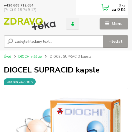
0
ks
+420 608 712 654
za
0 Kč
(Po-Čt 9-18,Pá 9-17)
Menu
Hledat
Úvod
DIOCHI náš tip
DIOCEL SUPRACID kapsle
DIOCEL SUPRACID kapsle
Doprava ZDARMA