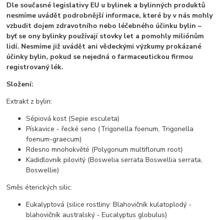
Dle současné legislativy EU u bylinek a bylinných produktů
nesmíme uvádět podrobnější informace, které by v nás mohly
vzbudit dojem zdravotního nebo léčebného účinku bylin –
byť se ony bylinky používají stovky let a pomohly miliónům
lidí. Nesmíme již uvádět ani vědeckými výzkumy prokázané
účinky bylin, pokud se nejedná o farmaceutickou firmou
registrovaný lék.
Složení:
Extrakt z bylin:
Sépiová kost (Sepie esculeta)
Pískavice - řecké seno (Trigonella foenum, Trigonella
foenum-graecum)
Rdesno mnohokvěté (Polygonum multiflorum root)
Kadidlovník pilovitý (Boswelia serrata Boswellia serrata,
Boswellie)
Směs éterických silic:
Eukalyptová (silice rostliny: Blahovičník kulatoplodý -
blahovičník australský - Eucalyptus globulus)