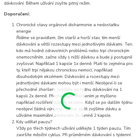
dávkování. Během užívání zvyšte pitný režim.
Doporučení:
Chronické stavy orgánové disharmonie a nedostatku
energie
Řídíme se pravidlem, čím starší a horší stav, tím menší
dávkování a větší rozestupy mezi jednotlivými dávkami. Ten,
kdo má hodně zdravotních problémů nebo trpí chronickým
onemocněním, začne vždy s nižší dávkou a bude ji postupně
zvyšovat. Například 1 kapsle 1x denně. Platí to zejména pro
ty, kteří trpí nějakou chronickou nemocí, například
dlouhodobým ekzémem. Dávkování a rozestupy mezi
jednotlivými dávkami mohou být i menší. Neobjeví-li se
přechodné zhoršení, zvýšíme po týdnu dávkování na 1
kapsli 2x denně. Přechodným zhoršením je myšleno
například rozšíření ložisek ekzému. Když se po dalším týdnu
neobjeví žádná výrazná reakce, opět zvýšíme dávku a
užíváme maximální dávkování 3x denně 2 kapsle.
Kdy udělat pauzu?
Vždy po třech týdnech užívání udělejte 1 týden pauzu. Tím
završíte měsíční cyklus. Při průměrném dávkování s týdenní