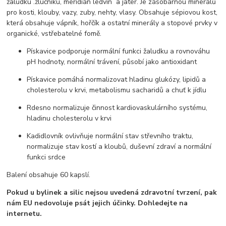
žaludku .žlučníku, meridián ledvin a jater. Je zásobárnou minerálů
pro kosti, klouby, vazy, zuby, nehty, vlasy. Obsahuje sépiovou kost,
která obsahuje vápník, hořčík a ostatní minerály a stopové prvky v
organické, vstřebatelné fomě.
Pískavice podporuje normální funkci žaludku a rovnováhu
pH hodnoty, normální trávení, působí jako antioxidant
Pískavice pomáhá normalizovat hladinu glukózy, lipidů a
cholesterolu v krvi, metabolismu sacharidů a chuť k jídlu
Rdesno normalizuje činnost kardiovaskulárního systému,
hladinu cholesterolu v krvi
Kadidlovník ovlivňuje normální stav střevního traktu,
normalizuje stav kostí a kloubů, duševní zdraví a normální
funkci srdce
Balení obsahuje 60 kapslí.
Pokud u bylinek a silic nejsou uvedená zdravotní tvrzení, pak
nám EU nedovoluje psát jejich účinky. Dohledejte na
internetu.