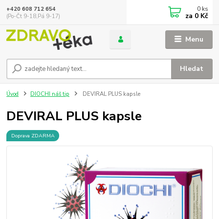
0
ks
+420 608 712 654
za
0 Kč
(Po-Čt 9-18,Pá 9-17)
Menu
Hledat
Úvod
DIOCHI náš tip
DEVIRAL PLUS kapsle
DEVIRAL PLUS kapsle
Doprava ZDARMA