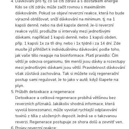
Dávkování pro ty, co se cítí zdrávi a s dostatkem energie
Kdo se cítí zdráv, může začít rovnou s maximálním
dávkováním. Pokud se objeví reverzní reakce, která ho bude
výrazně obtěžovat, sníží dávkování na minimum, tj. na 1
kapsli denně, nebo na dvě kapsle denně. Je-li reverzní
reakce vyšší, prodlužte si intervaly mezi jednotlivými
dávkami, například 1 kapsli denně, nebo 1 kapsli obden,
příp. 1 kapsli 1x za tři dny, nebo i 1x týdně i za 14 dní. Zde
musíte již přihlížet k individuálnímu dávkování, podle toho,
jak vaše tělo reaguje na bioinformace. Platí pravidlo: Čím
větší je odezva organismu, tím menší jsou dávky a rozestupy
mezi jednotlivými dávkami jsou větší. Pravidelnost dávkování
však zůstává zachována. Tak si můžete svůj regenerační
postup sami regulovat. Je to jako v autě, když šlapete na
plyn.
Průběh detoxikace a regenerace
Detoxikace a celková regenerace probíhá většinou bez
reverzních příznaků. Jakákoliv shodná informace, která
vyvolá biorezonanci, může vyvolat rychlejší odplavování
toxinů z těla z uložených depozit. Jedná se o takzvanou
reverzi. Regenerace postupuje ze shora dolů a zevnitř ven.
Projev reverzní reakce: