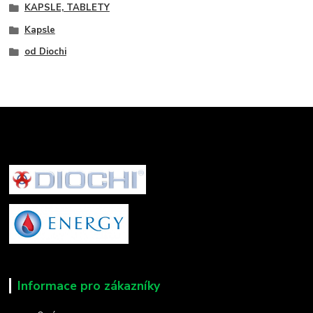
KAPSLE, TABLETY
Kapsle
od Diochi
Informace pro zákazníky