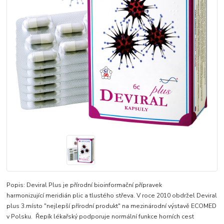
Popis: Deviral Plus je přírodní bioinformační přípravek
harmonizující meridián plic a tlustého střeva. V roce 2010 obdržel Deviral
plus 3.místo "nejlepší přírodní produkt" na mezinárodní výstavě ECOMED
v Polsku. Řepík lékařský podporuje normální funkce horních cest