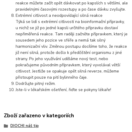
reakce můžete začít opět dávkovat po kapslích s většími, ale
pravidelnými časovými rozestupy a po čase dávku zvyšujte.
Extrémní citlivost a neodpovídající silná reakce
Týká se lidí s extrémní citlivostí na bioinformační přípravky,
u nichž se již po jedné kapsli určitého přípravku dostaví
nepřiměřená reakce. Tam raději začněte přípravkem, který je
sousedem jeho pozice ve sféře a nemá tak silný
harmonizační vliv. Změnou postupu docílíme toho, že reakce
již není silná, protože došlo k předčištění organismu z jiné
strany. Po jeho využívání uděláme nový test, nebo
pokračujeme původním přípravkem, který vyvolával větší
citlivost. Jestliže se opakuje opět silná reverze, můžeme
přistoupit pouze na pití bylinného čaje.
Dodržujte pitný režim.
Jste-li v lékařském ošetření, řiďte se pokyny lékaře!
Zboží zařazeno v kategoriích
DIOCHI náš tip