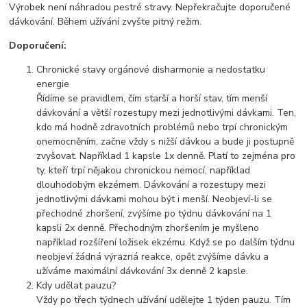
Výrobek není náhradou pestré stravy. Nepřekračujte doporučené
dávkování. Během užívání zvyšte pitný režim.
Doporučení:
Chronické stavy orgánové disharmonie a nedostatku
energie
Řídíme se pravidlem, čím starší a horší stav, tím menší
dávkování a větší rozestupy mezi jednotlivými dávkami. Ten,
kdo má hodně zdravotních problémů nebo trpí chronickým
onemocněním, začne vždy s nižší dávkou a bude ji postupně
zvyšovat. Například 1 kapsle 1x denně. Platí to zejména pro
ty, kteří trpí nějakou chronickou nemocí, například
dlouhodobým ekzémem. Dávkování a rozestupy mezi
jednotlivými dávkami mohou být i menší. Neobjeví-li se
přechodné zhoršení, zvýšíme po týdnu dávkování na 1
kapsli 2x denně. Přechodným zhoršením je myšleno
například rozšíření ložisek ekzému. Když se po dalším týdnu
neobjeví žádná výrazná reakce, opět zvýšíme dávku a
užíváme maximální dávkování 3x denně 2 kapsle.
Kdy udělat pauzu?
Vždy po třech týdnech užívání udělejte 1 týden pauzu. Tím