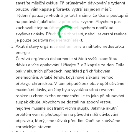
završíte měsíční cyklus. Při průměrném dávkování s týdenní
pauzou vám kapsle přípravku vydrží asi jeden měsíc.
Týdenní pauza je vhodná, je totiž známo, že tělo si postupně
na podávání jakéhokoliv přípravku zvykne. Abychom pak
zachovali stejnou účinnost, museli bychom například
zvyšovat dávky. Přechodné zhoršení, neboli reverzní reakce
je pouze pozitivní regenerační efekt.
Akutní stavy orgánové disharmonie a náhlého nedostatku
energie
Čerstvá orgánová disharmonie si žádá vyšší okamžitou
dávku a více opakování. Užívejte 3 x 2 kapsle za den. Dále
pak v akutních případech, například při chřipkovém
onemocnění. A také tehdy, když nově získaná nemoc
překryje chronickou. V tom případě bez obav opět užíváme
maximální dávky, aniž by byla vyvolána silná reverzní
reakce u chronického onemocnění. Je to jako při olupování
slupek cibule. Abychom se dostali na spodní vrstvu,
nejdříve musíme odstranit vrchní slupku. Jakmile akutní
problém vymizí, přistoupíme na původní nižší dávkování
přípravku, který jsme užívali před tím. Opět se zabýváme
chronickým stavem.