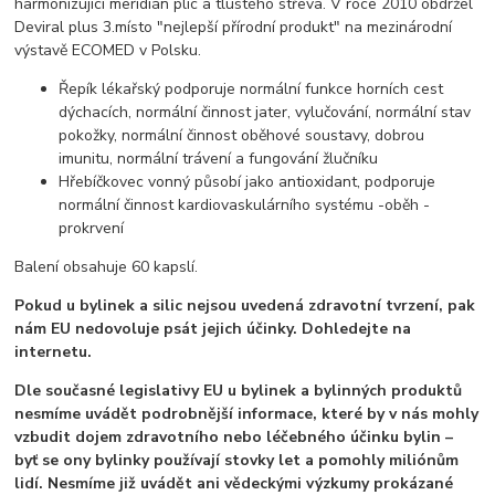
harmonizující meridián plic a tlustého střeva. V roce 2010 obdržel
Deviral plus 3.místo "nejlepší přírodní produkt" na mezinárodní
výstavě ECOMED v Polsku.
Řepík lékařský podporuje normální funkce horních cest
dýchacích, normální činnost jater, vylučování, normální stav
pokožky, normální činnost oběhové soustavy, dobrou
imunitu, normální trávení a fungování žlučníku
Hřebíčkovec vonný působí jako antioxidant, podporuje
normální činnost kardiovaskulárního systému -oběh -
prokrvení
Balení obsahuje 60 kapslí.
Pokud u bylinek a silic nejsou uvedená zdravotní tvrzení, pak
nám EU nedovoluje psát jejich účinky. Dohledejte na
internetu.
Dle současné legislativy EU u bylinek a bylinných produktů
nesmíme uvádět podrobnější informace, které by v nás mohly
vzbudit dojem zdravotního nebo léčebného účinku bylin –
byť se ony bylinky používají stovky let a pomohly miliónům
lidí. Nesmíme již uvádět ani vědeckými výzkumy prokázané