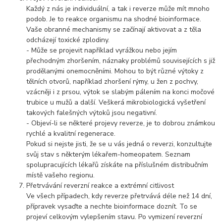
Každý z nás je individuální, a tak i reverze může mít mnoho
podob. Je to reakce organismu na shodné bioinformace.
Vaše obranné mechanismy se začínají aktivovat a z těla
odcházejí toxické zplodiny.
- Může se projevit například vyrážkou nebo jejím
přechodným zhoršením, náznaky problémů souvisejících s již
prodělanými onemocněními. Mohou to být různé výtoky z
tělních otvorů, například zhoršení rýmy, u žen z pochvy,
vzácněji i z prsou, výtok se slabým pálením na konci močové
trubice u mužů a další. Veškerá mikrobiologická vyšetření
takových falešných výtoků jsou negativní.
- Objeví-li se některé projevy reverze, je to dobrou známkou
rychlé a kvalitní regenerace.
Pokud si nejste jisti, že se u vás jedná o reverzi, konzultujte
svůj stav s některým lékařem-homeopatem. Seznam
spolupracujících lékařů získáte na příslušném distribučním
místě vašeho regionu.
Přetrvávání reverzní reakce a extrémní citlivost
Ve všech případech, kdy reverze přetrvává déle než 14 dní,
přípravek vysaďte a nechte bioinformace doznít. To se
projeví celkovým vylepšením stavu. Po vymizení reverzní