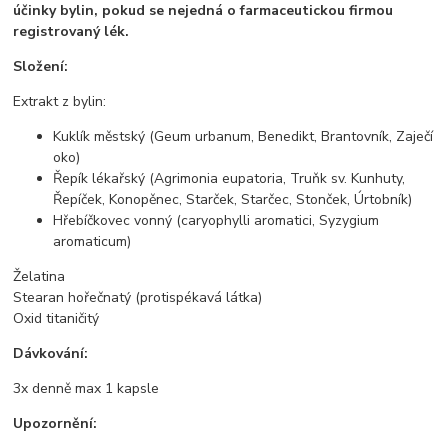
účinky bylin, pokud se nejedná o farmaceutickou firmou
registrovaný lék.
Složení:
Extrakt z bylin:
Kuklík městský (Geum urbanum, Benedikt, Brantovník, Zaječí
oko)
Řepík lékařský (Agrimonia eupatoria, Truňk sv. Kunhuty,
Řepíček, Konopěnec, Starček, Starčec, Stonček, Úrtobník)
Hřebíčkovec vonný (caryophylli aromatici, Syzygium
aromaticum)
Želatina
Stearan hořečnatý (protispékavá látka)
Oxid titaničitý
Dávkování:
3x denně max 1 kapsle
Upozornění: