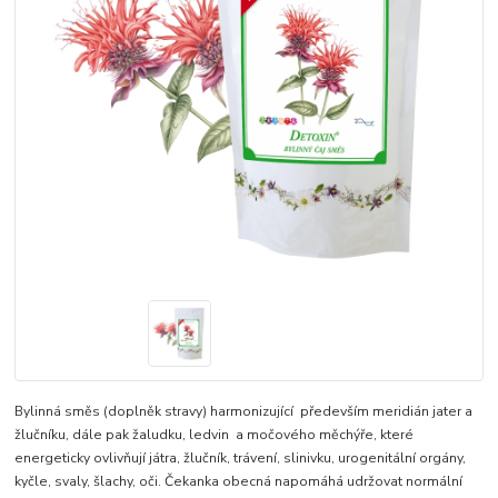
Bylinná směs (doplněk stravy) harmonizující především meridián jater a
žlučníku, dále pak žaludku, ledvin a močového měchýře, které
energeticky ovlivňují játra, žlučník, trávení, slinivku, urogenitální orgány,
kyčle, svaly, šlachy, oči. Čekanka obecná napomáhá udržovat normální