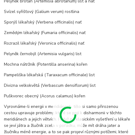
Pelyněk brotan (Artemisia abrotanum) list a nať
Svízel syřišťový (Galium verum) rostlina
Sporýš lékařský (Verbena officinalis) nať
Zemědým lékařský (Fumaria officinalis) nať
Rozrazil lékařský (Veronica officinalis) nať
Pelyněk černobýl (Artemisia vulgaris) list
Mochna nátržník (Potentilla anserina) kořen
Pampeliška lékařská (Taraxacum officinale) list
Divizna velkokvětá (Verbascum densiflorum) list
Puškvorec obecný (Acorus calamus) kořen
Vyrovnáme-li energii v meridiánech, tělo si samo přirozenou
cestou upravuje problémy, které se pojí k disharmonii v těchto
meridiánech a jejich větvích. I když na klasickém vyšetření u lékaře
se jeví játra a žlučník zcela v pořádku, může mít dráha jater a
žlučníku méně energie, a to se pak projeví různými potížemi, které