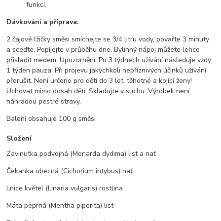
funkcí.
Dávkování a příprava:
2 čajové lžičky směsi smíchejte se 3/4 litru vody, povařte 3 minuty
a sceďte. Popíjejte v průběhu dne. Bylinný nápoj můžete lehce
přisladit medem. Upozornění: Po 3 týdnech užívání následuje vždy
1 týden pauza. Při projevu jakýchkoli nepříznivých účinků užívání
přerušit. Není určeno pro děti do 3 let, těhotné a kojící ženy!
Uchovat mimo dosah dětí. Skladujte v suchu. Výrobek není
náhradou pestré stravy.
Balení obsahuje 100 g směsi
Složení
Zavinutka podvojná (Monarda dydima) list a nať
Čekanka obecná (Cichorium intybus) nať
Lnice květel (Linaria vulgaris) rostlina
Máta peprná (Mentha piperita) list