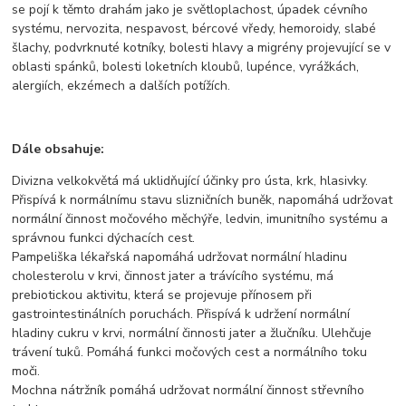
se pojí k těmto drahám jako je světloplachost, úpadek cévního
systému, nervozita, nespavost, bércové vředy, hemoroidy, slabé
šlachy, podvrknuté kotníky, bolesti hlavy a migrény projevující se v
oblasti spánků, bolesti loketních kloubů, lupénce, vyrážkách,
alergiích, ekzémech a dalších potížích.
Dále obsahuje:
Divizna velkokvětá má uklidňující účinky pro ústa, krk, hlasivky.
Přispívá k normálnímu stavu slizničních buněk, napomáhá udržovat
normální činnost močového měchýře, ledvin, imunitního systému a
správnou funkci dýchacích cest.
Pampeliška lékařská napomáhá udržovat normální hladinu
cholesterolu v krvi, činnost jater a trávícího systému, má
prebiotickou aktivitu, která se projevuje přínosem při
gastrointestinálních poruchách. Přispívá k udržení normální
hladiny cukru v krvi, normální činnosti jater a žlučníku. Ulehčuje
trávení tuků. Pomáhá funkci močových cest a normálního toku
moči.
Mochna nátržník pomáhá udržovat normální činnost střevního