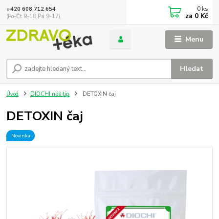
0
ks
+420 608 712 654
za
0 Kč
(Po-Čt 9-18,Pá 9-17)
Menu
Hledat
Úvod
DIOCHI náš tip
DETOXIN čaj
DETOXIN čaj
Novinka