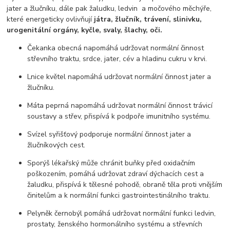
jater a žlučníku, dále pak žaludku, ledvin a močového měchýře,
které energeticky ovlivňují
játra, žlučník, trávení, slinivku,
urogenitální orgány, kyčle, svaly, šlachy, oči.
Čekanka obecná napomáhá udržovat normální činnost
střevního traktu, srdce, jater, cév a hladinu cukru v krvi.
Lnice květel napomáhá udržovat normální činnost jater a
žlučníku.
Máta peprná napomáhá udržovat normální činnost trávicí
soustavy a střev, přispívá k podpoře imunitního systému.
Svízel syřišťový podporuje normální činnost jater a
žlučníkových cest.
Sporýš lékařský může chránit buňky před oxidačním
poškozením, pomáhá udržovat zdraví dýchacích cest a
žaludku, přispívá k tělesné pohodě, obraně těla proti vnějším
činitelům a k normální funkci gastrointestinálního traktu.
Pelyněk černobýl pomáhá udržovat normální funkci ledvin,
prostaty, ženského hormonálního systému a střevních