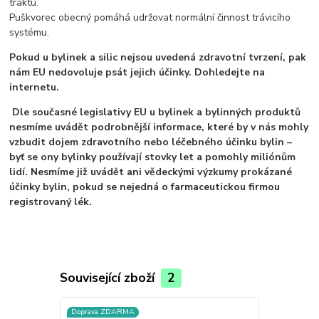
traktu.
Puškvorec obecný pomáhá udržovat normální činnost trávicího
systému.
Pokud u bylinek a silic nejsou uvedená zdravotní tvrzení, pak
nám EU nedovoluje psát jejich účinky. Dohledejte na
internetu.
Dle současné legislativy EU u bylinek a bylinných produktů
nesmíme uvádět podrobnější informace, které by v nás mohly
vzbudit dojem zdravotního nebo léčebného účinku bylin –
byť se ony bylinky používají stovky let a pomohly miliónům
lidí. Nesmíme již uvádět ani vědeckými výzkumy prokázané
účinky bylin, pokud se nejedná o farmaceutickou firmou
registrovaný lék.
Související zboží
2
Doprava ZDARMA
Doprava ZD