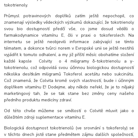
tokotrienoly.
Průmysl potravinových doplňků zatím ještě nepochopil, co
znamenají výsledky vědeckých výzkumů dokazující, že tokotrienoly
svou bio dostupností předčí vše, co jsme dosud věděli o
farmakodynamice vitamínu E, čili v praxi o tokoferolech. Na
internetu se ještě neobjevili informace zabývající se tímto
tématem, a dokonce tvůrci norem v Evropské unii se ještě nestihli
vyjádřit k tomuto odhalení, a my již příští měsíc obohatíme složení
každé kapsle Colvity o 4 miligramy δ-tokotrienolu a γ-
tokotrienolu, což odpovídá svou účinnou biologickou dostupností
několika desítkám miligramů Tokoferol acetátu nebo sukcinátu.
Což znamená, že Colvita kromě svých vlastností, bude i účinným
doplňkem vitamínu E! Dodejme, aby někdo neřekl, že je to nějaký
marketingový tah, že se tak stane bez změny ceny našeho
předního produktu medicíny zdraví.
Od této chvíle můžeme se smělostí o Colvitě mluvit jako o
důležitém zdroji suplementace vitamínu E.
Biologická dostupnost tokotrienolů (ve srovnání s tokoferoly) se
v těchto dnech jistě stane předmětem zájmu dalších společností,