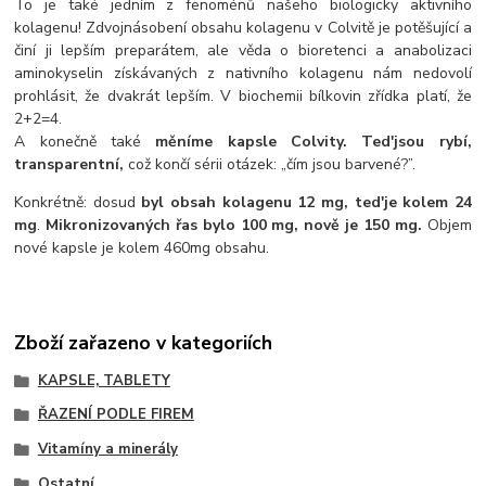
To je také jedním z fenoménů našeho biologicky aktivního
kolagenu! Zdvojnásobení obsahu kolagenu v Colvitě je potěšující a
činí ji lepším preparátem, ale věda o bioretenci a anabolizaci
aminokyselin získávaných z nativního kolagenu nám nedovolí
prohlásit, že dvakrát lepším. V biochemii bílkovin zřídka platí, že
2+2=4.
A konečně také
měníme kapsle Colvity. Ted'jsou rybí,
transparentní,
což končí sérii otázek: „čím jsou barvené?”.
Konkrétně: dosud
byl obsah kolagenu 12 mg, ted'je kolem 24
mg
.
Mikronizovaných řas bylo 100 mg, nově je 150 mg.
Objem
nové kapsle je kolem 460mg obsahu.
Zboží zařazeno v kategoriích
KAPSLE, TABLETY
ŘAZENÍ PODLE FIREM
Vitamíny a minerály
Ostatní