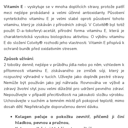
Vitamín E
- vyskytuje se v mnoha doplňcích stravy, protože patří
mezi nejlépe probádané a velmi účinné antioxidanty. Působení
syntetického vitamínu E je velmi slabé oproti působení tohoto
vitamínu, který je získáván z přírodních zdrojů. V Colvitě® byl totiž
použit D-a-tokoferyl-acetát, přírodní forma vitamínu E, která je
charakteristická vysokou biologickou aktivitou. O výběru vitamínu
E do složení Colvity® rozhodli jeho vlastnosti. Vitamín E přispívá k
ochraně buněk před oxidativním stresem.
Způsob užívání:
2 tobolky denně, nejlépe v průběhu jídla nebo po něm, vzhledem k
přítomnosti vitamínu E, získávaného ze zrníček sóji, který je
rozpustný výhradně v tucích. Užívejte jako doplněk pestré stravy.
Nemůže být používán jako její náhrada. Rovnováha ve výživě a
zdravý životní styl jsou velmi důležité pro udržení pevného zdraví.
Nepoužívejte v případě přecitlivělosti na jakoukoli složku výrobku.
Uchovávejte v suchém a temném místě při pokojové teplotě, mimo
dosah dětí. Nepřekračujte doporučenou denní dávku.
Kolagen pečuje o pokožku zevnitř, přičemž ji činí
hladkou, pevnou a pružnou,