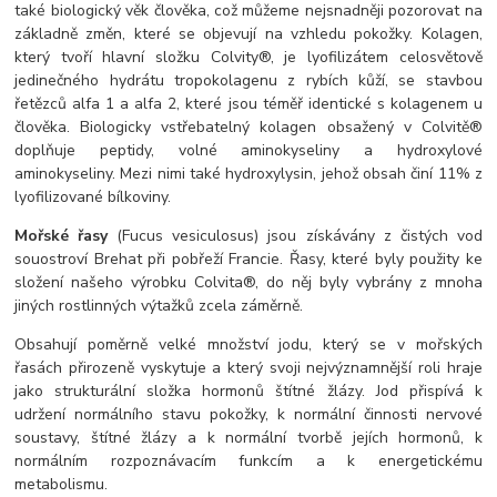
také biologický věk člověka, což můžeme nejsnadněji pozorovat na
základně změn, které se objevují na vzhledu pokožky. Kolagen,
který tvoří hlavní složku Colvity®, je lyofilizátem celosvětově
jedinečného hydrátu tropokolagenu z rybích kůží, se stavbou
řetězců alfa 1 a alfa 2, které jsou téměř identické s kolagenem u
člověka. Biologicky vstřebatelný kolagen obsažený v Colvitě®
doplňuje peptidy, volné aminokyseliny a hydroxylové
aminokyseliny. Mezi nimi také hydroxylysin, jehož obsah činí 11% z
lyofilizované bílkoviny.
Mořské řasy
(Fucus vesiculosus) jsou získávány z čistých vod
souostroví Brehat při pobřeží Francie. Řasy, které byly použity ke
složení našeho výrobku Colvita®, do něj byly vybrány z mnoha
jiných rostlinných výtažků zcela záměrně.
Obsahují poměrně velké množství jodu, který se v mořských
řasách přirozeně vyskytuje a který svoji nejvýznamnější roli hraje
jako strukturální složka hormonů štítné žlázy. Jod přispívá k
udržení normálního stavu pokožky, k normální činnosti nervové
soustavy, štítné žlázy a k normální tvorbě jejích hormonů, k
normálním rozpoznávacím funkcím a k energetickému
metabolismu.