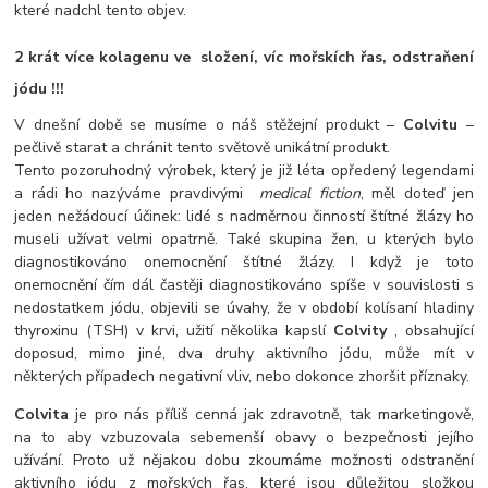
které nadchl tento objev.
2 krát více kolagenu ve složení, víc mořskích řas, odstraňení
jódu !!!
V dnešní době se musíme o náš stěžejní produkt –
Colvitu
–
pečlivě starat a chránit tento světově unikátní produkt.
Tento pozoruhodný výrobek, který je již léta opředený legendami
a rádi ho nazýváme pravdivými
medical fiction
, měl doteď jen
jeden nežádoucí účinek: lidé s nadměrnou činností štítné žlázy ho
museli užívat velmi opatrně. Také skupina žen, u kterých bylo
diagnostikováno onemocnění štítné žlázy. I když je toto
onemocnění čím dál častěji diagnostikováno spíše v souvislosti s
nedostatkem jódu, objevili se úvahy, že v období kolísaní hladiny
thyroxinu (TSH) v krvi, užití několika kapslí
Colvity
, obsahující
doposud, mimo jiné, dva druhy aktivního jódu, může mít v
některých případech negativní vliv, nebo dokonce zhoršit příznaky.
Colvita
je pro nás příliš cenná jak zdravotně, tak marketingově,
na to aby vzbuzovala sebemenší obavy o bezpečnosti jejího
užívání. Proto už nějakou dobu zkoumáme možnosti odstranění
aktivního jódu z mořských řas, které jsou důležitou složkou