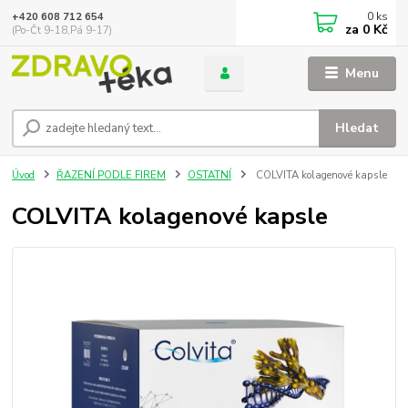
0
ks
+420 608 712 654
za
0 Kč
(Po-Čt 9-18,Pá 9-17)
Menu
Hledat
Úvod
ŘAZENÍ PODLE FIREM
OSTATNÍ
COLVITA kolagenové kapsle
COLVITA kolagenové kapsle