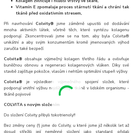
Kolagen zvlhčuje i hlubší vrstvy ve škáře,
Vitamín E zpomaluje proces stárnutí tkání a chrání tak
tkáně před oxidativním stresem,
Při navrhování
Colvity®
jsme záměrně upustili od dodávání
mnoha aktivních látek, včetně těch, které syntézu kolagenu
podporují. Zkoncentrovali jsme se na tom, aby byla Colvita®
unikátní a aby svým konzumentům kromě jmenovaných výhod
zaručila také bezpečí.
Colvita®
obsahuje výjimečný kolagen třetího řádu a ovlivňuje
buněčnou obnovu a regeneraci kolagenových vláken. Díky své
stavbě zajišťuje pokožce, vlasům i nehtům optimální stupeň výživy.
Colvita®
je výsledkem výjimečného spojení složek, které
podporují vnitřní výživu nejdůležitější tkáně v lidském organismu -
tkáně pojivové
COLVITA s novým složením
Do složení Colvity přibyli tokotrienoly!!
Bez změny ceny (!) jsme do Colvity, u které jsme již několik let až
dosud střežili její neměnné složení jako standard, přidali