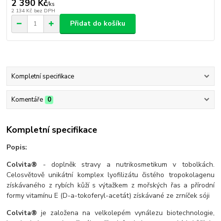
2 390 Kč
/
ks
2 134 Kč
bez DPH
Přidat do košíku
Kompletní specifikace
Komentáře
0
Kompletní specifikace
Popis:
Colvita®
- doplněk stravy a nutrikosmetikum v tobolkách.
Celosvětově unikátní komplex lyofilizátu čistého tropokolagenu
získávaného z rybích kůží s výtažkem z mořských řas a přírodní
formy vitamínu E (D-a-tokoferyl-acetát) získávané ze zrníček sóji
Colvita®
je založena na velkolepém vynálezu biotechnologie,