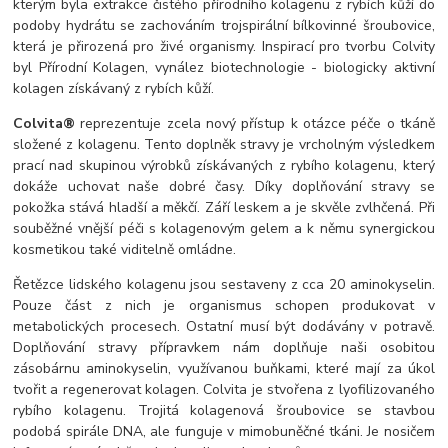
kterým byla extrakce čistého přírodního kolagenu z rybích kůží do
podoby hydrátu se zachováním trojspirální bílkovinné šroubovice,
která je přirozená pro živé organismy. Inspirací pro tvorbu Colvity
byl Přírodní Kolagen, vynález biotechnologie - biologicky aktivní
kolagen získávaný z rybích kůží.
Colvita®
reprezentuje zcela nový přístup k otázce péče o tkáně
složené z kolagenu. Tento doplněk stravy je vrcholným výsledkem
prací nad skupinou výrobků získávaných z rybího kolagenu, který
dokáže uchovat naše dobré časy. Díky doplňování stravy se
pokožka stává hladší a měkčí. Září leskem a je skvěle zvlhčená. Při
souběžné vnější péči s kolagenovým gelem a k němu synergickou
kosmetikou také viditelně omládne.
Řetězce lidského kolagenu jsou sestaveny z cca 20 aminokyselin.
Pouze část z nich je organismus schopen produkovat v
metabolických procesech. Ostatní musí být dodávány v potravě.
Doplňování stravy přípravkem nám doplňuje naši osobitou
zásobárnu aminokyselin, využívanou buňkami, které mají za úkol
tvořit a regenerovat kolagen. Colvita je stvořena z lyofilizovaného
rybího kolagenu. Trojitá kolagenová šroubovice se stavbou
podobá spirále DNA, ale funguje v mimobuněčné tkáni. Je nosičem