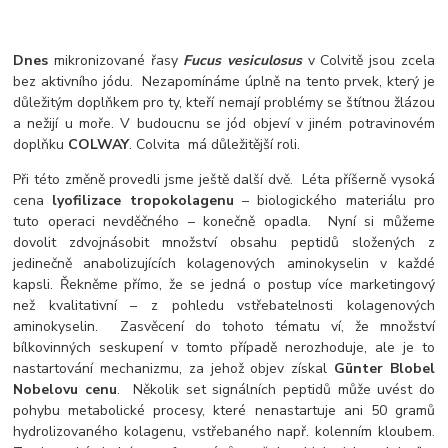
Dnes
mikronizované řasy
Fucus vesiculosus
v Colvitě jsou zcela
bez aktivního jódu. Nezapomínáme úplně na tento prvek, který je
důležitým doplňkem pro ty, kteří nemají problémy se štítnou žlázou
a nežijí u moře. V budoucnu se jód objeví v jiném potravinovém
doplňku
COLWAY
. Colvita má důležitější roli.
Při této změně provedli jsme ještě další dvě. Léta příšerně vysoká
cena
lyofilizace tropokolagenu
– biologického materiálu pro
tuto operaci nevděčného – konečně opadla. Nyní si můžeme
dovolit zdvojnásobit množství obsahu peptidů složených z
jedinečně anabolizujících kolagenových aminokyselin v každé
kapsli. Řekněme přímo, že se jedná o postup více marketingový
než kvalitativní – z pohledu vstřebatelnosti kolagenových
aminokyselin. Zasvěcení do tohoto tématu ví, že množství
bílkovinných seskupení v tomto případě nerozhoduje, ale je to
nastartování mechanizmu, za jehož objev získal
Günter Blobel
Nobelovu cenu
. Několik set signálních peptidů může uvést do
pohybu metabolické procesy, které nenastartuje ani 50 gramů
hydrolizovaného kolagenu, vstřebaného např. kolenním kloubem.