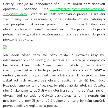
Colvity. Nebyla to jednoduchá věc. Tuto složku nám dodávali
opravdoví nadšenci, viz.:
http://setalg.com/en/seaweed/32-
fucopharm.html
, kteří do už i tak ortodoxního procesu získávání
živin z řasy
Fucus vesiculosus
, přidali zvláštní rituály, zahrnující
sběr při úplňku, mikronizaci prášku pouze z plodových těles řasy
obsahujících samčí i samičí rozmnožovací buňky, jen v období jejich
pohlavní aktivity, sušení výlučně na slunci a bez zásahu do jejich
přirozené struktury.
Jen jeden zásah tady měl vždy místo. Z extraktu řasy byl
odstraňován chlorid sodný, čili mořská sůl, která je v doplňcích
bezcenná. Francouzští "Goémoniers", neboli „ruční sběrači”
chaluhy měchýřkovité, by to pro jednoho odběratele –
COLWAY
–
nedělali, museli to vyžadovat i jiní odběratelé... Dnes je už možné
získat od nich extrakt bez obsahu sodíku a (téměř) bez jódu.
Rozhodli jsme se tak dříve, než by přišel nějaký útok na Colvitu,
stejně jako jsme to udělali v minulosti u synefrinu ve Vitamínu C-
olway. Jód se tedy v Colvitě vyskytoval již jen v nepatrném
množství, ale neměli jsme ještě dokument, který by nám umožnil
provést změny v registraci a popisu.