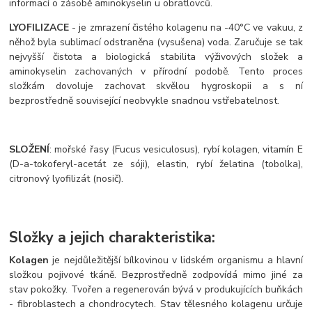
informací o zásobě aminokyselin u obratlovců.
LYOFILIZACE
- je zmrazení čistého kolagenu na -40°C ve vakuu, z
něhož byla sublimací odstraněna (vysušena) voda. Zaručuje se tak
nejvyšší čistota a biologická stabilita výživových složek a
aminokyselin zachovaných v přírodní podobě. Tento proces
složkám dovoluje zachovat skvělou hygroskopii a s ní
bezprostředně související neobvykle snadnou vstřebatelnost.
SLOŽENÍ
: mořské řasy (Fucus vesiculosus), rybí kolagen, vitamín E
(D-a-tokoferyl-acetát ze sóji), elastin, rybí želatina (tobolka),
citronový lyofilizát (nosič).
Složky a jejich charakteristika:
Kolagen
je nejdůležitější bílkovinou v lidském organismu a hlavní
složkou pojivové tkáně. Bezprostředně zodpovídá mimo jiné za
stav pokožky. Tvořen a regenerován bývá v produkujících buňkách
- fibroblastech a chondrocytech. Stav tělesného kolagenu určuje