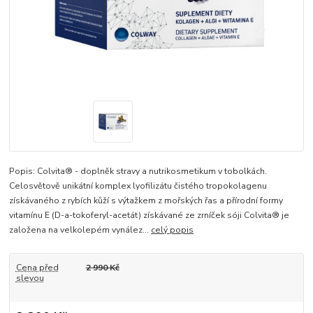
Popis: Colvita® - doplněk stravy a nutrikosmetikum v tobolkách.
Celosvětově unikátní komplex lyofilizátu čistého tropokolagenu
získávaného z rybích kůží s výtažkem z mořských řas a přírodní formy
vitamínu E (D-a-tokoferyl-acetát) získávané ze zrníček sóji Colvita® je
založena na velkolepém vynález...
celý popis
Cena před
2 990 Kč
slevou