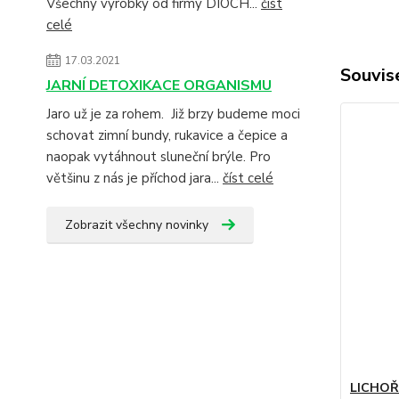
Všechny výrobky od firmy DIOCH...
číst
celé
17.03.2021
Souvise
JARNÍ DETOXIKACE ORGANISMU
Jaro už je za rohem. Již brzy budeme moci
schovat zimní bundy, rukavice a čepice a
naopak vytáhnout sluneční brýle. Pro
většinu z nás je příchod jara...
číst celé
Zobrazit všechny novinky
LICHOŘE