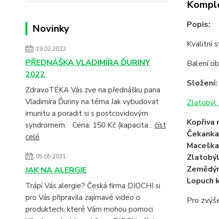
Komple
Popis:
Novinky
Kvalitní 
19.02.2022
PŘEDNÁŠKA VLADIMÍRA ĎURINY
Balení o
2022
Složení:
ZdravoTÉKA Vás zve na přednášku pana
Vladimíra Ďuriny na téma Jak vybudovat
Zlatobýl 
imunitu a poradit si s postcovidovým
Kopřiva 
syndromem. Cena: 150 Kč (kapacita...
číst
Čekanka
celé
Maceška
Zlatobýl
05.05.2021
Zemědým
JAK NA ALERGIE
Lopuch 
Trápí Vás alergie? Česká firma DIOCHI si
pro Vás připravila zajímavé video o
Pro zvýše
produktech, které Vám mohou pomoci.