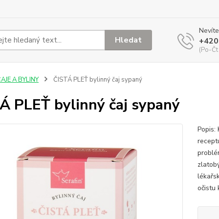
Nevíte
Hledat
+420
(Po-Čt
AJE A BYLINY
ČISTÁ PLEŤ bylinný čaj sypaný
Á PLEŤ bylinný čaj sypaný
Popis: 
recept
problém
zlatob
lékařs
očistu k