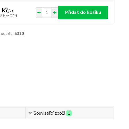
 Kč
/
ks
Přidat do košíku
Kč
bez DPH
roduktu:
5310
Související zboží
1