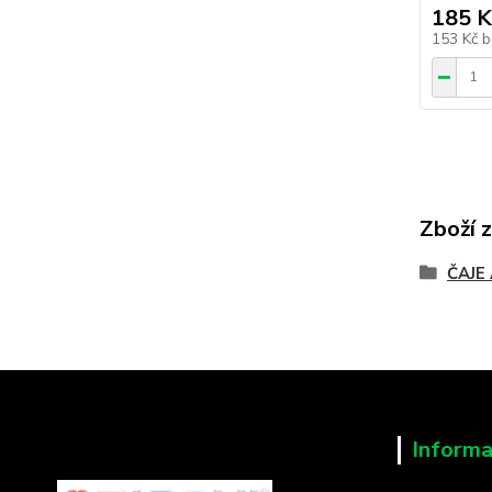
185 K
153 Kč
b
Zboží 
ČAJE
Informa