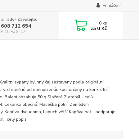
Přihlášení
 si rady? Zavolejte.
0
ks
 608 712 654
za
0 Kč
 9-18,Pá 9-17)
Kvalitní sypaný bylinný čaj sestavený podle originální
ury, chráněné ochrannou známkou, určený na konkrétní
. Balení obsahuje 50 g Složení: Zlatobýl - celík
ýl, Čekanka obecná, Maceška polní, Zemědým
ký, Kopřiva dvoudomá, Lopuch větší Kopřiva nať - podporuje
r...
celý popis