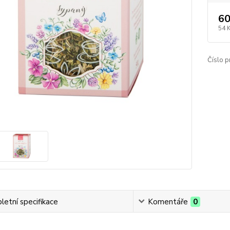
60
54 
Číslo p
etní specifikace
Komentáře
0