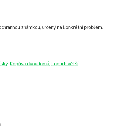
é ochrannou známkou, určený na konkrétní problém.
ský,
Kopřiva dvoudomá,
Lopuch větší
n.