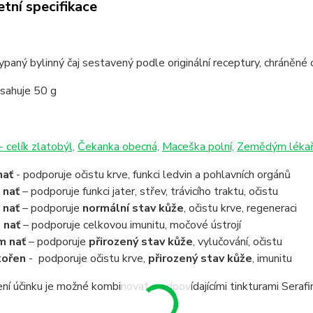
tní specifikace
sypaný bylinný čaj sestavený podle originální receptury, chráněn
bsahuje 50 g
- celík zlatobýl,
Čekanka obecná,
Maceška polní,
Zemědým lékař
nať
- podporuje očistu krve, funkci ledvin a pohlavních orgánů
 nať
– podporuje funkci jater, střev, trávicího traktu, očistu
 nať
– podporuje
normální stav kůže
, očistu krve, regeneraci
 nať
– podporuje celkovou imunitu, močové ústrojí
 nať
– podporuje
přirozený stav kůže
, vylučování, očistu
kořen
- podporuje očistu krve,
přirozený stav kůže
, imunitu
ní účinku je možné kombinovat s odpovídajícími tinkturami Serafi