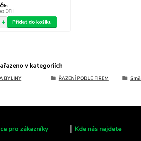
č
/
ks
ez DPH
Přidat do košíku
zařazeno v kategoriích
 A BYLINY
ŘAZENÍ PODLE FIREM
Směs
ce pro zákazníky
Kde nás najdete