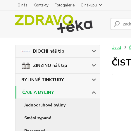
O nás
Kontakty
Fotogalerie
O nákupu
Úvod
Č
DIOCHI náš tip
ČIST
ZINZINO náš tip
BYLINNÉ TINKTURY
ČAJE A BYLINY
Jednodruhové byliny
Směsi sypané
Porcované