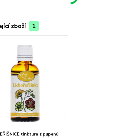
jící zboží
1
ŘIŠNICE tinktura z pupenů