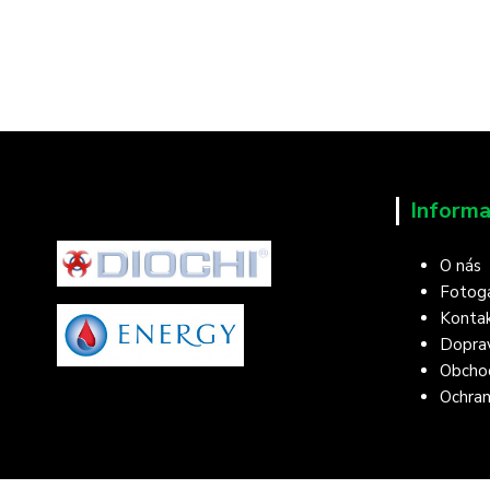
Informa
O nás
Fotoga
Konta
Doprav
Obcho
Ochran