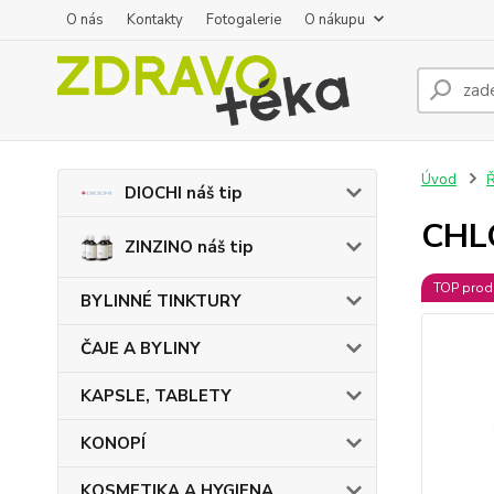
O nás
Kontakty
Fotogalerie
O nákupu
Úvod
DIOCHI náš tip
CHL
ZINZINO náš tip
TOP prod
BYLINNÉ TINKTURY
ČAJE A BYLINY
KAPSLE, TABLETY
KONOPÍ
KOSMETIKA A HYGIENA