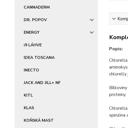
CANNADERM
Kompl
DR. POPOV
ENERGY
Komple
i9 LÁHVE
Popis:
IDEA TOSCANA
Chlorella
aminokyse
INECTO
chlorelly
JACK AND JILL+ NF
Bílkoviny
proteiny.
KITL
KLAS
Chlorella
spirulina 
KOŇSKÁ MAST