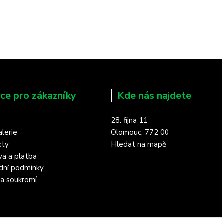
ce pro zákazníky
Kde nás najdete
28. října 11
lerie
Olomouc, 772 00
kty
Hledat na mapě
a a platba
dní podmínky
a soukromí