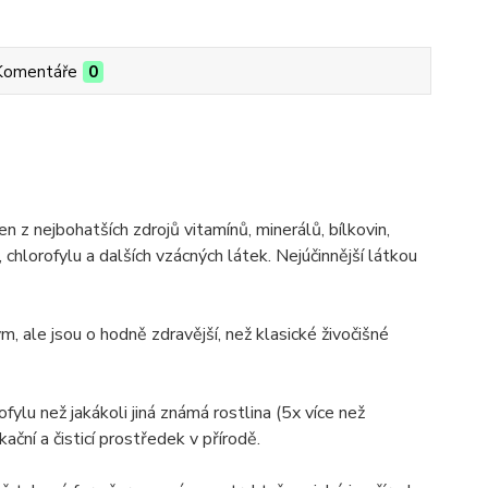
Komentáře
0
 z nejbohatších zdrojů vitamínů, minerálů, bílkovin,
hlorofylu a dalších vzácných látek. Nejúčinnější látkou
m, ale jsou o hodně zdravější, než klasické živočišné
fylu než jakákoli jiná známá rostlina (5x více než
kační a čisticí prostředek v přírodě.