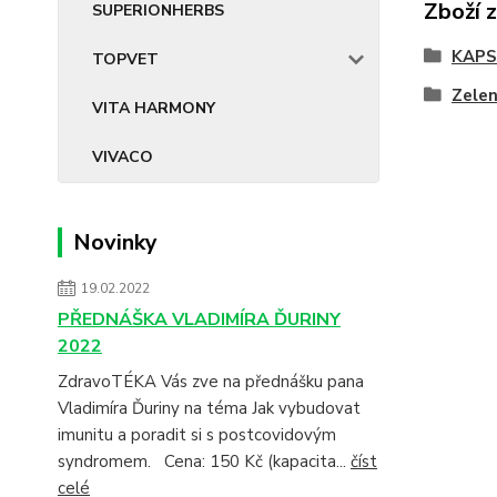
Zboží 
SUPERIONHERBS
KAPS
TOPVET
Zelen
VITA HARMONY
VIVACO
Novinky
19.02.2022
PŘEDNÁŠKA VLADIMÍRA ĎURINY
2022
ZdravoTÉKA Vás zve na přednášku pana
Vladimíra Ďuriny na téma Jak vybudovat
imunitu a poradit si s postcovidovým
syndromem. Cena: 150 Kč (kapacita...
číst
celé