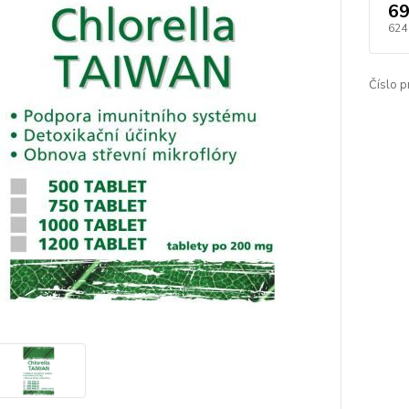
69
624
Číslo p