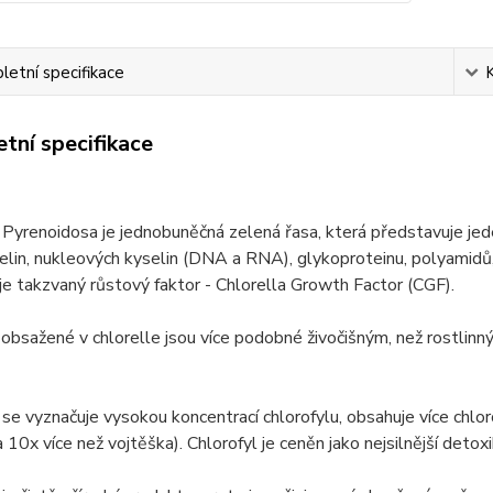
etní specifikace
tní specifikace
 Pyrenoidosa je jednobuněčná zelená řasa, která představuje jeden
lin, nukleových kyselin (DNA a RNA), glykoproteinu, polyamidů, c
 je takzvaný růstový faktor - Chlorella Growth Factor (CGF).
 obsažené v chlorelle jsou více podobné živočišným, než rostlinný
 se vyznačuje vysokou koncentrací chlorofylu, obsahuje více chloro
a 10x více než vojtěška). Chlorofyl je ceněn jako nejsilnější detoxi