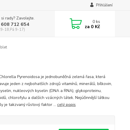
Přihlášení
 si rady? Zavolejte.
0
ks
 608 712 654
za
0 Kč
 9-18,Pá 9-17)
blet
 Chlorella Pyrenoidosa je jednobuněčná zelená řasa, která
vuje jeden z nejbohatších zdrojů vitamínů, minerálů, bílkovin,
yselin, nukleových kyselin (DNA a RNA), glykoproteinu,
dů, chlorofylu a dalších vzácných látek. Nejúčinnější látkou
ly je takzvaný růstový faktor ...
celý popis