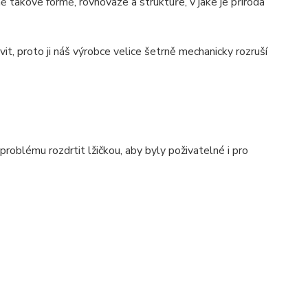
ně takové formě, rovnováze a struktuře, v jaké je příroda
t, proto ji náš výrobce velice šetrně mechanicky rozruší
oblému rozdrtit lžičkou, aby byly poživatelné i pro