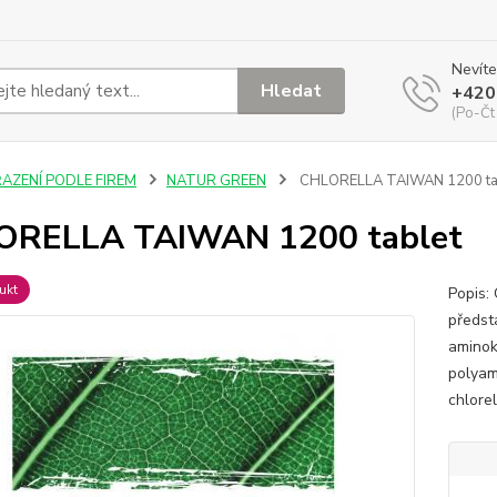
Nevíte
Hledat
+420
(Po-Čt
ŘAZENÍ PODLE FIREM
NATUR GREEN
CHLORELLA TAIWAN 1200 ta
ORELLA TAIWAN 1200 tablet
ukt
Popis:
předsta
aminok
polyami
chlorel