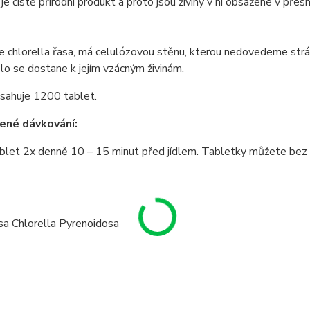
 je čistě přírodní produkt a proto jsou živiny v ní obsažené v přes
e chlorella řasa, má celulózovou stěnu, kterou nedovedeme strávi
lo se dostane k jejím vzácným živinám.
bsahuje 1200 tablet.
ené dávkování:
blet 2x denně 10 – 15 minut před jídlem. Tabletky můžete bez pr
a Chlorella Pyrenoidosa