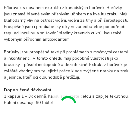
Přípravek s obsahem extraktu z kanadských borůvek. Borůvky
jsou známé hlavně svým příznivým účinkem na kvalitu zraku. Mají
blahodárný vliv na ostrost vidění, vidění za tmy a při šerosleposti.
Prospěšné jsou i pro diabetiky díky nezanedbatelné podpoře při
regulaci inzulinu a snižování hladiny krevních cukrů. Jsou také
výborným přírodním antioxidantem.
Borůvky jsou prospěšné také při problémech s močovými cestami
a inkontinenci. V tomto ohledu mají podobné vlastnosti jako
brusinky - působí močopudně a dezinfekčně. Extrakt z borůvek je
zvláště vhodný pro ty, jejichž práce klade zvýšené nároky na zrak
a jedince, kteří oči dlouhodobě přetěžují.
Doporučené dávkování :
1 kapsle 1 – 3x denně. Kapsli spolkněte celou a zapijte tekutinou.
Balení obsahuje 90 tablet.