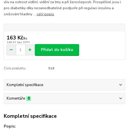
vliv na ostrost vidění, vidění za tmy a při šerosleposti. Prospěšné jsou i
pro diabetiky díky nezanedbatelné podpoře při regulaci inzulinu a
snižování hladiny ...
celý popis
163 Kč
/
ks
146 Kč
bez DPH
Přidat do košíku
Číslo produktu:
516
Kompletní specifikace
Komentáře
0
Kompletní specifikace
Popis: