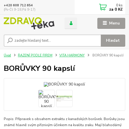
0
ks
+420 608 712 654
za
0 Kč
(Po-Čt 9-18,Pá 9-17)
Menu
Hledat
Úvod
ŘAZENÍ PODLE FIREM
VITA HARMONY
BORŮVKY 90 kapslí
BORŮVKY 90 kapslí
Popis: Přípravek s obsahem extraktu z kanadských borůvek. Borůvky jsou
známé hlavně svým příznivým účinkem na kvalitu zraku. Mají blahodárný