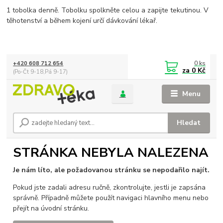
1 tobolka denně. Tobolku spolkněte celou a zapijte tekutinou. V
těhotenství a během kojení určí dávkování lékař.
0
ks
+420 608 712 654
za
0 Kč
(Po-Čt 9-18,Pá 9-17)
Menu
Hledat
STRÁNKA NEBYLA NALEZENA
Je nám líto, ale požadovanou stránku se nepodařilo najít.
Pokud jste zadali adresu ručně, zkontrolujte, jestli je zapsána
správně. Případně můžete použít navigaci hlavního menu nebo
přejít na úvodní stránku.