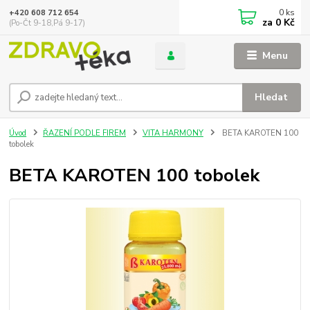
0
ks
+420 608 712 654
za
0 Kč
(Po-Čt 9-18,Pá 9-17)
Menu
Hledat
Úvod
ŘAZENÍ PODLE FIREM
VITA HARMONY
BETA KAROTEN 100
tobolek
BETA KAROTEN 100 tobolek