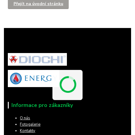
Přejít na úvodní stránku
Informace pro zákazníky
O nás
Fotogalerie
Kontakty