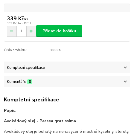
339 Kč
/
ks
303 Kč
bez DPH
Přidat do košíku
Číslo produktu:
10006
Kompletní specifikace
Komentáře
0
Kompletní specifikace
Popis:
Avokádový olej - Persea gratissima
Avokádový olej je bohatý na nenasycené mastné kyseliny, steroly,