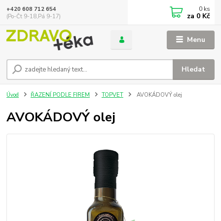
0
ks
+420 608 712 654
za
0 Kč
(Po-Čt 9-18,Pá 9-17)
Menu
Hledat
Úvod
ŘAZENÍ PODLE FIREM
TOPVET
AVOKÁDOVÝ olej
AVOKÁDOVÝ olej