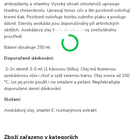
antioxidanty a vitamíny. Vysoký obsah sitosterolů upravuje
hladinu cholesterolu. Upravují tonus cév a tím pozitivně ovlivňují
krevní tlak. Pozitivně ovlivňuje tvorbu zubního plaku a posiluje
dásně. Steroly avokáda jsou doporučovány při artrotických
obtížích. Avokádový olej tlumí škodlivé vlivy znečistěného
prostředí.
Balení obsahuje 250 ml.
Doporučené dávkování:
2–3× denně 3–5 ml (1 kávovou lžičku). Olej má tlumenou
avokádovou vůni i chuť a sytě zelenou barvu. Olej snese až 250
°C, lze jej proto použít i na smažení a pečení. Nepřekračujte
doporučené denní dávkování.
Složení:
Avokádový olej, vitamín E, rozmarýnový extrakt
Zboží zařazeno v kategoriích