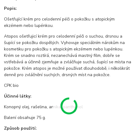
Popis:
Ošetřující krém pro celodenní péči o pokožku s atopickým
ekzémem nebo lupénkou.
Atopos ošetřujicí krém pro celodenní péči o suchou, drsnou a
šupící se pokožku dospělých. Vyhovuje speciálním nárokům na
kosmetiku pro pokožku s atopickým ekzémem nebo lupénkou.
Krém se snadno roztírá, nezanechává mastný film, dobře se
vstřebává a účinně zjemňuje a zvláčňuje suchá, šupící se místa na
pokožce. Krém atopos je možné používat dlouhodobě, i několikrát
denně pro zvláčnění suchých, drsných míst na pokožce.
CPK bio
Účinné látky:
Konopný olej, rašelina, arnika, panthenol
Balení obsahuje 75 g.
Způsob použití: