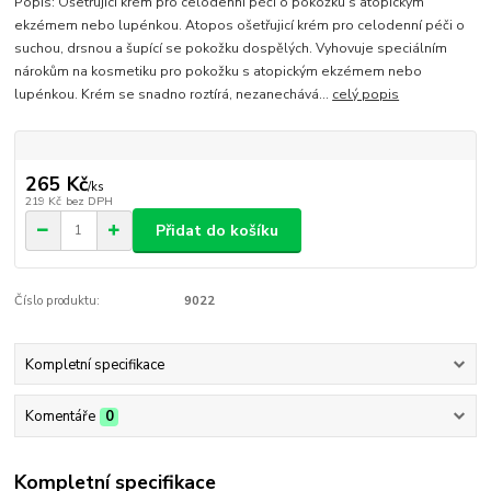
Popis: Ošetřující krém pro celodenní péči o pokožku s atopickým
ekzémem nebo lupénkou. Atopos ošetřujicí krém pro celodenní péči o
suchou, drsnou a šupící se pokožku dospělých. Vyhovuje speciálním
nárokům na kosmetiku pro pokožku s atopickým ekzémem nebo
lupénkou. Krém se snadno roztírá, nezanechává...
celý popis
265 Kč
/
ks
219 Kč
bez DPH
Přidat do košíku
Číslo produktu:
9022
Kompletní specifikace
Komentáře
0
Kompletní specifikace