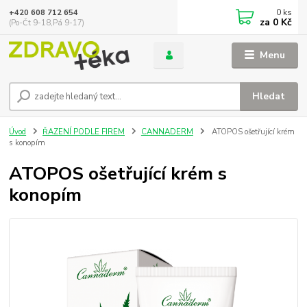
0
ks
+420 608 712 654
za
0 Kč
(Po-Čt 9-18,Pá 9-17)
Menu
Hledat
Úvod
ŘAZENÍ PODLE FIREM
CANNADERM
ATOPOS ošetřující krém
s konopím
ATOPOS ošetřující krém s
konopím