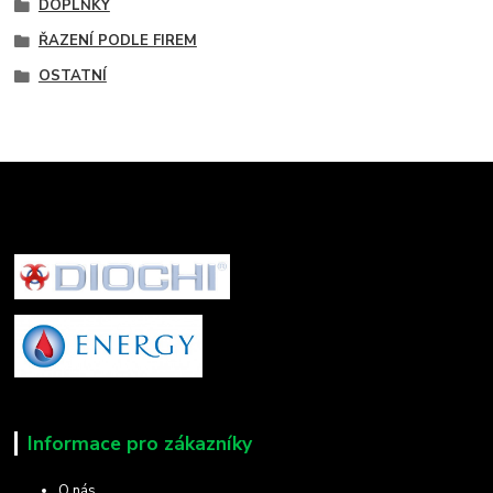
DOPLŇKY
ŘAZENÍ PODLE FIREM
OSTATNÍ
Informace pro zákazníky
O nás